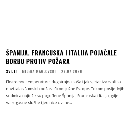
ŠPANIJA, FRANCUSKA I ITALIJA POJAČALE
BORBU PROTIV POŽARA
SVIJET
MILENA MAGLOVSKI
-
27.07.2026
Ekstremne temperature, dugotrajna suša i jak vjetar izazvali su
novi talas šumskih požara širom južne Evrope. Tokom posljednjih
sedmica najteže su pogođene Španija, Francuska i Italija, gdje
vatrogasne službe i jedinice civilne...