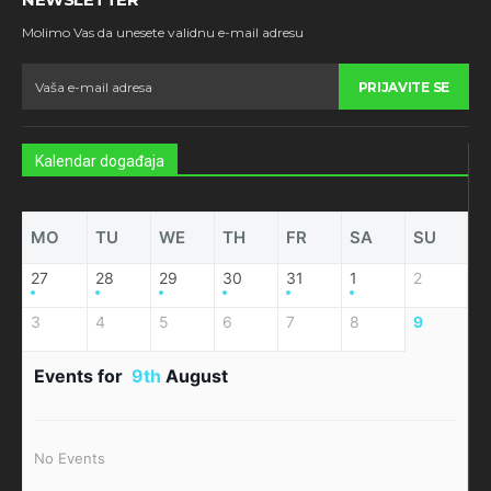
Molimo Vas da unesete validnu e-mail adresu
PRIJAVITE SE
Kalendar događaja
MO
TU
WE
TH
FR
SA
SU
27
28
29
30
31
1
2
3
4
5
6
7
8
9
Events for
9th
August
No Events