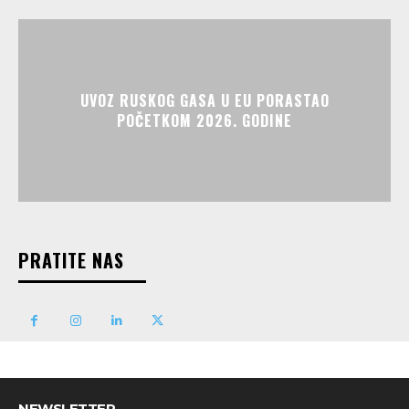
UVOZ RUSKOG GASA U EU PORASTAO
POČETKOM 2026. GODINE
PRATITE NAS
NEWSLETTER