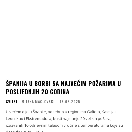
ŠPANIJA U BORBI SA NAJVEĆIM POŽARIMA U
POSLJEDNJIH 20 GODINA
SVIJET
MILENA MAGLOVSKI
-
18.08.2025
U većem dijelu Španije, posebno u regionima Galicija, Kastilja i
Leon, kao i Ekstremadura, bukti najmanje 20 velikih požara,
izazvanih 16-odnevnim talasom vrućine s temperaturama koje su
dosegle i 45 °C . Kako...