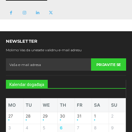
NEWSLETTER
Molimo Vas da unesete validnu e-mail adresu
PRIJAVITE SE
Kalendar događaja
MO
TU
WE
TH
FR
SA
SU
27
28
29
30
31
1
2
3
4
5
6
7
8
9