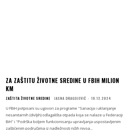
ZA ZAŠTITU ŽIVOTNE SREDINE U FBIH MILION
KM
ZAŠTITA ŽIVOTNE SREDINE
JASNA DRAGOJEVIĆ
-
10.12.2024
U FBiH potpisani su ugovori za programe ''Sanacija i uklanjanje
nesanitarnih (divljih) odlagališta otpada koja se nalaze u Federaciji
BiH'' i ''Podrška boljem funkcionisanju upravljanja uspostavljenim
zaštićenim područjima iz nadležnosti nižih nivoa...