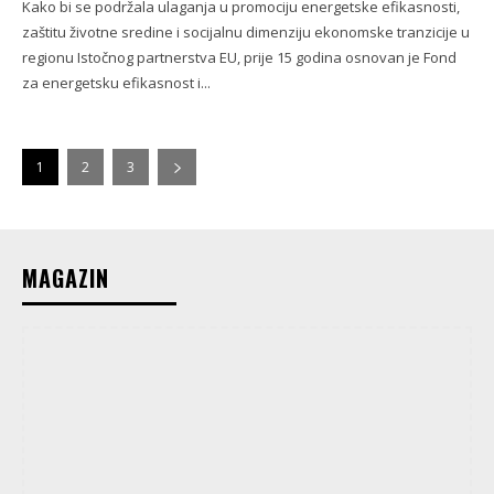
Kako bi se podržala ulaganja u promociju energetske efikasnosti,
zaštitu životne sredine i socijalnu dimenziju ekonomske tranzicije u
regionu Istočnog partnerstva EU, prije 15 godina osnovan je Fond
za energetsku efikasnost i...
1
2
3
MAGAZIN