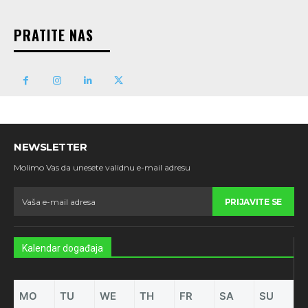
PRATITE NAS
NEWSLETTER
Molimo Vas da unesete validnu e-mail adresu
PRIJAVITE SE
Kalendar događaja
MO
TU
WE
TH
FR
SA
SU