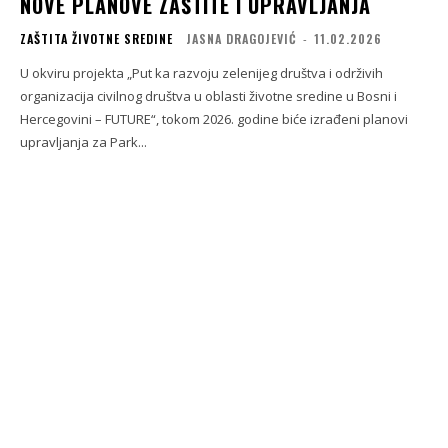
NOVE PLANOVE ZAŠTITE I UPRAVLJANJA
ZAŠTITA ŽIVOTNE SREDINE
JASNA DRAGOJEVIĆ
-
11.02.2026
U okviru projekta „Put ka razvoju zelenijeg društva i održivih
organizacija civilnog društva u oblasti životne sredine u Bosni i
Hercegovini – FUTURE“, tokom 2026. godine biće izrađeni planovi
upravljanja za Park...