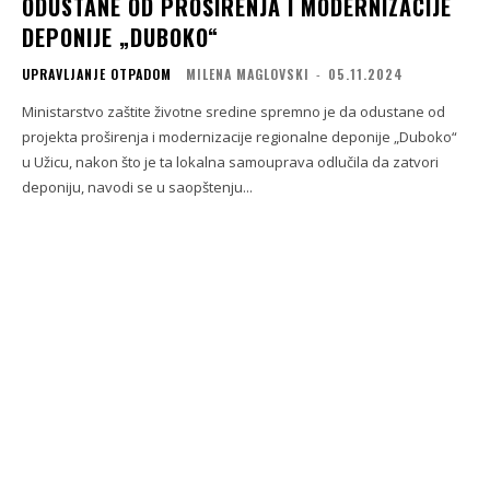
ODUSTANE OD PROŠIRENJA I MODERNIZACIJE
DEPONIJE „DUBOKO“
UPRAVLJANJE OTPADOM
MILENA MAGLOVSKI
-
05.11.2024
Ministarstvo zaštite životne sredine spremno je da odustane od
projekta proširenja i modernizacije regionalne deponije „Duboko“
u Užicu, nakon što je ta lokalna samouprava odlučila da zatvori
deponiju, navodi se u saopštenju...