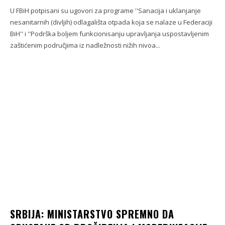
U FBiH potpisani su ugovori za programe ''Sanacija i uklanjanje
nesanitarnih (divljih) odlagališta otpada koja se nalaze u Federaciji
BiH'' i ''Podrška boljem funkcionisanju upravljanja uspostavljenim
zaštićenim područjima iz nadležnosti nižih nivoa...
SRBIJA: MINISTARSTVO SPREMNO DA