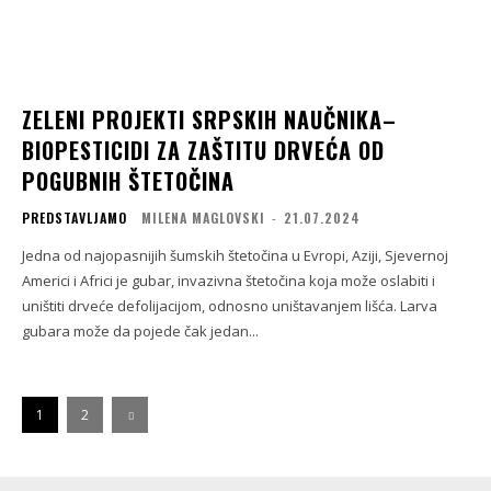
ZELENI PROJEKTI SRPSKIH NAUČNIKA–
BIOPESTICIDI ZA ZAŠTITU DRVEĆA OD
POGUBNIH ŠTETOČINA
PREDSTAVLJAMO
MILENA MAGLOVSKI
-
21.07.2024
Jedna od najopasnijih šumskih štetočina u Evropi, Aziji, Sjevernoj
Americi i Africi je gubar, invazivna štetočina koja može oslabiti i
uništiti drveće defolijacijom, odnosno uništavanjem lišća. Larva
gubara može da pojede čak jedan...
1
2