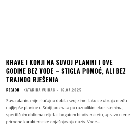
KRAVE I KONJI NA SUVOJ PLANINI I OVE
GODINE BEZ VODE – STIGLA POMOĆ, ALI BEZ
TRAJNOG RJEŠENJA
REGION
KATARINA VUINAC
-
16.07.2025
Suva planina nije slučajno dobila svoje ime. Iako se ubraja među
najljepše planine u Srbiji, poznata po raznolikim ekosistemima,
specifičnim oblicima reljefa i bogatom biodiverzitetu, upravo njene
prirodne karakteristike objašnjavaju naziv. Vode...