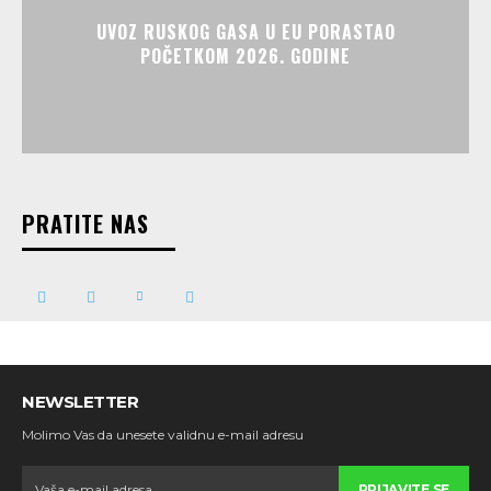
UVOZ RUSKOG GASA U EU PORASTAO
POČETKOM 2026. GODINE
PRATITE NAS
NEWSLETTER
Molimo Vas da unesete validnu e-mail adresu
PRIJAVITE SE