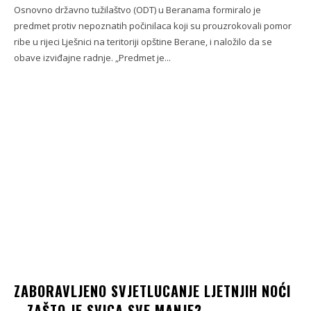
Osnovno državno tužilaštvo (ODT) u Beranama formiralo je
predmet protiv nepoznatih počinilaca koji su prouzrokovali pomor
ribe u rijeci Lješnici na teritoriji opštine Berane, i naložilo da se
obave izviđajne radnje. „Predmet je...
ZABORAVLJENO SVJETLUCANJE LJETNJIH NOĆI
– ZAŠTO JE SVICA SVE MANJE?