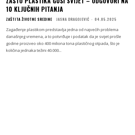
ZAŠTO PLASTIKA GUŠI SVIJET – ODGOVORI NA
10 KLJUČNIH PITANJA
ZAŠTITA ŽIVOTNE SREDINE
JASNA DRAGOJEVIĆ
-
04.05.2025
Zagađenje plastikom predstavlja jedna od najvećih problema
današnjeg vremena, a to potvrđuje i podatak da je svijet prošle
godine proizveo oko 400 miliona tona plastičnog otpada, što je
količina jednaka težini 40.000...