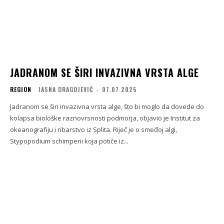
JADRANOM SE ŠIRI INVAZIVNA VRSTA ALGE
REGION
JASNA DRAGOJEVIĆ
-
07.07.2025
Jadranom se širi invazivna vrsta alge, što bi moglo da dovede do
kolapsa biološke raznovrsnosti podmorja, objavio je Institut za
okeanografiju i ribarstvo iz Splita. Riječ je o smeđoj algi,
Stypopodium schimperii koja potiče iz...