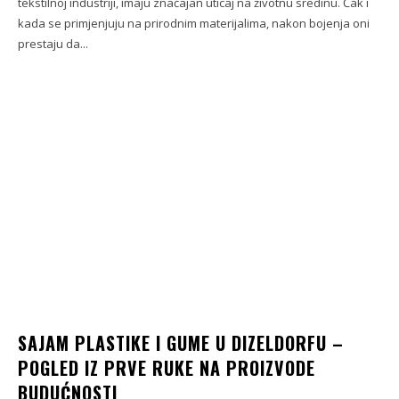
tekstilnoj industriji, imaju značajan uticaj na životnu sredinu. Čak i
kada se primjenjuju na prirodnim materijalima, nakon bojenja oni
prestaju da...
SAJAM PLASTIKE I GUME U DIZELDORFU –
POGLED IZ PRVE RUKE NA PROIZVODE
BUDUĆNOSTI