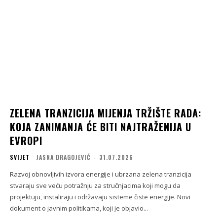
ZELENA TRANZICIJA MIJENJA TRŽIŠTE RADA:
KOJA ZANIMANJA ĆE BITI NAJTRAŽENIJA U
EVROPI
SVIJET
JASNA DRAGOJEVIĆ
-
31.07.2026
Razvoj obnovljivih izvora energije i ubrzana zelena tranzicija
stvaraju sve veću potražnju za stručnjacima koji mogu da
projektuju, instaliraju i održavaju sisteme čiste energije. Novi
dokument o javnim politikama, koji je objavio...