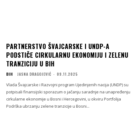
PARTNERSTVO ŠVAJCARSKE I UNDP-A
PODSTIČE CIRKULARNU EKONOMIJU I ZELENU
TRANZICIJU U BIH
BIH
JASNA DRAGOJEVIĆ
-
09.11.2025
Vlada Švajcarske i Razvojni program Ujedinjenih nacija (UNDP) su
potpisali finansijski sporazum o jačanju saradnje na unapređenju
cirkularne ekonomije u Bosni i Hercegovini, u okviru Portfolija
Podrška ubrzanju zelene tranzicije u Bosni...