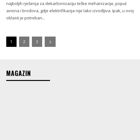
najboljih rješenja za dekarbonizaciju teške mehanizacije, poput
aviona i brodova, gdje elektrifikacija nije lako izvodljiva. Ipak, u ovoj
oblasti je potreban...
1
2
3
MAGAZIN