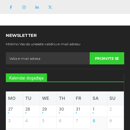
NEWSLETTER
Molimo Vas da unesete validnu e-mail adresu
PRIJAVITE SE
Kalendar događaja
MO
TU
WE
TH
FR
SA
SU
27
28
29
30
31
1
2
3
4
5
6
7
8
9