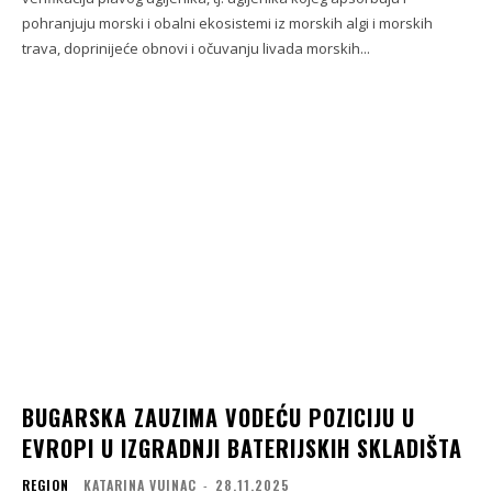
pohranjuju morski i obalni ekosistemi iz morskih algi i morskih
trava, doprinijeće obnovi i očuvanju livada morskih...
BUGARSKA ZAUZIMA VODEĆU POZICIJU U
EVROPI U IZGRADNJI BATERIJSKIH SKLADIŠTA
REGION
KATARINA VUINAC
-
28.11.2025