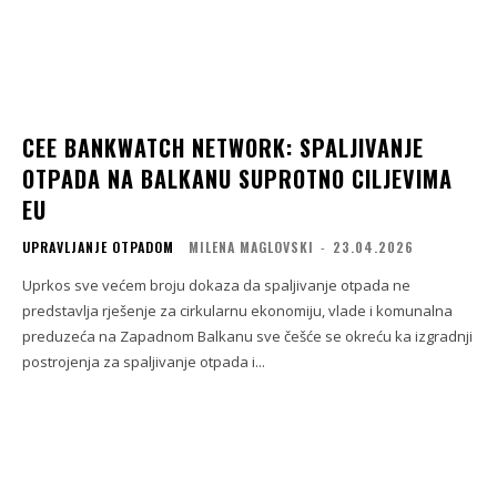
CEE BANKWATCH NETWORK: SPALJIVANJE
OTPADA NA BALKANU SUPROTNO CILJEVIMA
EU
UPRAVLJANJE OTPADOM
MILENA MAGLOVSKI
-
23.04.2026
Uprkos sve većem broju dokaza da spaljivanje otpada ne
predstavlja rješenje za cirkularnu ekonomiju, vlade i komunalna
preduzeća na Zapadnom Balkanu sve češće se okreću ka izgradnji
postrojenja za spaljivanje otpada i...