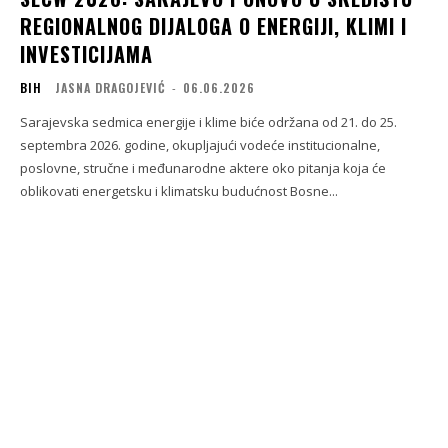
REGIONALNOG DIJALOGA O ENERGIJI, KLIMI I
INVESTICIJAMA
BIH
JASNA DRAGOJEVIĆ
-
06.06.2026
Sarajevska sedmica energije i klime biće održana od 21. do 25.
septembra 2026. godine, okupljajući vodeće institucionalne,
poslovne, stručne i međunarodne aktere oko pitanja koja će
oblikovati energetsku i klimatsku budućnost Bosne...