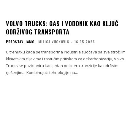
VOLVO TRUCKS: GAS I VODONIK KAO KLJUČ
ODRŽIVOG TRANSPORTA
PREDSTAVLJAMO
MILICA VUCKOVIC
-
16.05.2026
U trenutku kada se transportna industrija suočava sa sve strožijim
klimatskim ciljevima i rastućim pritiskom za dekarbonizaciju, Volvo
Trucks se pozicionira kao jedan od lidera tranzicije ka održivim
rješenjima. Kombinujući tehnologije na...