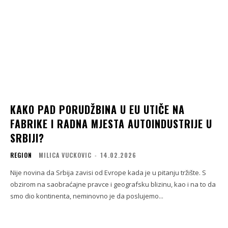
KAKO PAD PORUDŽBINA U EU UTIČE NA
FABRIKE I RADNA MJESTA AUTOINDUSTRIJE U
SRBIJI?
REGION
MILICA VUCKOVIC
-
14.02.2026
Nije novina da Srbija zavisi od Evrope kada je u pitanju tržište. S
obzirom na saobraćajne pravce i geografsku blizinu, kao i na to da
smo dio kontinenta, neminovno je da poslujemo...