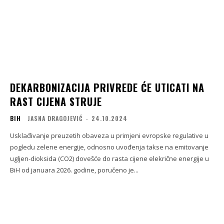
DEKARBONIZACIJA PRIVREDE ĆE UTICATI NA
RAST CIJENA STRUJE
BIH
JASNA DRAGOJEVIĆ
-
24.10.2024
Usklađivanje preuzetih obaveza u primjeni evropske regulative u
pogledu zelene energije, odnosno uvođenja takse na emitovanje
ugljen-dioksida (CO2) dovešće do rasta cijene elekrične energije u
BiH od januara 2026. godine, poručeno je...