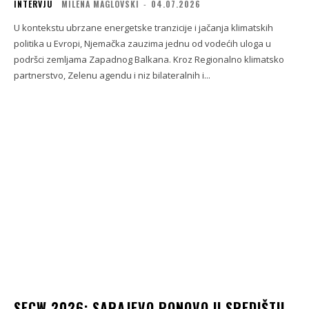
INTERVJU
MILENA MAGLOVSKI
-
04.07.2026
U kontekstu ubrzane energetske tranzicije i jačanja klimatskih
politika u Evropi, Njemačka zauzima jednu od vodećih uloga u
podršci zemljama Zapadnog Balkana. Kroz Regionalno klimatsko
partnerstvo, Zelenu agendu i niz bilateralnih i...
SECW 2026: SARAJEVO PONOVO U SREDIŠTU