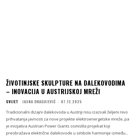
ŽIVOTINJSKE SKULPTURE NA DALEKOVODIMA
– INOVACIJA U AUSTRIJSKOJ MREŽI
SVIJET
JASNA DRAGOJEVIĆ
-
07.12.2025
Tradicionalni dizajni dalekovoda u Austriji nisu izazvali željeni nivo
prihvatanja javnosti za nove projekte elektroenergetske mreže, pa
je inicijativa Austrian Power Giants osmislila projekat koji
preobražava električne dalekovode u simbole harmonije između...