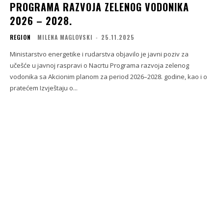
PROGRAMA RAZVOJA ZELENOG VODONIKA
2026 – 2028.
REGION
MILENA MAGLOVSKI
-
25.11.2025
Ministarstvo energetike i rudarstva objavilo je javni poziv za
učešće u javnoj raspravi o Nacrtu Programa razvoja zelenog
vodonika sa Akcionim planom za period 2026–2028. godine, kao i o
pratećem Izvještaju o...