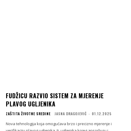
FUDŽICU RAZVIO SISTEM ZA MJERENJE
PLAVOG UGLJENIKA
ZAŠTITA ŽIVOTNE SREDINE
JASNA DRAGOJEVIĆ
-
01.12.2025
Nova tehnologija koja omogućava brzo i precizno mjerenje i
verifikaciju plavog ugljenika, tj. ugljenika kojeg apsorbuju i