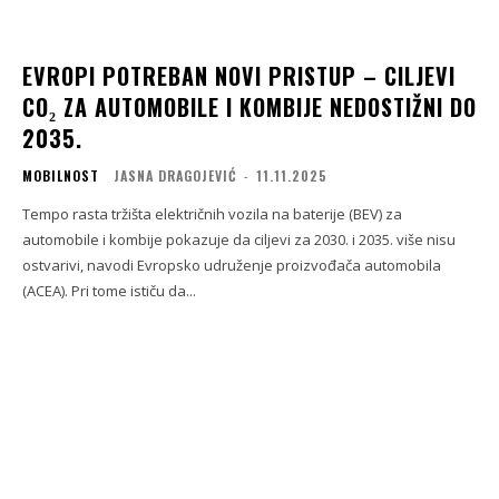
EVROPI POTREBAN NOVI PRISTUP – CILJEVI
CO₂ ZA AUTOMOBILE I KOMBIJE NEDOSTIŽNI DO
2035.
MOBILNOST
JASNA DRAGOJEVIĆ
-
11.11.2025
Tempo rasta tržišta električnih vozila na baterije (BEV) za
automobile i kombije pokazuje da ciljevi za 2030. i 2035. više nisu
ostvarivi, navodi Evropsko udruženje proizvođača automobila
(ACEA). Pri tome ističu da...