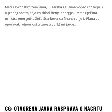
Među evropskim zemljama, Bugarska zauzima vodeću poziciju u
izgradnji postrojenja za skladištenje energije. Prema riječima
ministra energetike Žeča Stankova, uz finansiranje iz Plana za
oporavak i otpornost u iznosu od 1,2 milijarde...
CG: OTVORENA JAVNA RASPRAVA O NACRTU