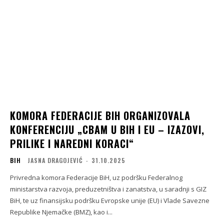
KOMORA FEDERACIJE BIH ORGANIZOVALA
KONFERENCIJU „CBAM U BIH I EU – IZAZOVI,
PRILIKE I NAREDNI KORACI“
BIH
JASNA DRAGOJEVIĆ
-
31.10.2025
Privredna komora Federacije BiH, uz podršku Federalnog
ministarstva razvoja, preduzetništva i zanatstva, u saradnji s GIZ
BiH, te uz finansijsku podršku Evropske unije (EU) i Vlade Savezne
Republike Njemačke (BMZ), kao i...