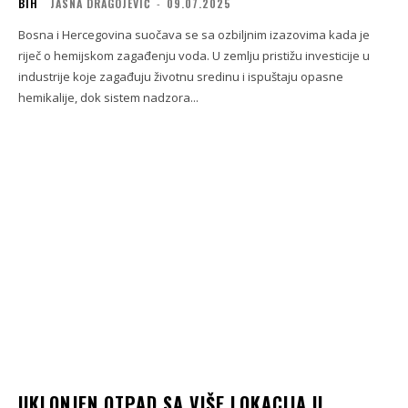
BIH
JASNA DRAGOJEVIĆ
-
09.07.2025
Bosna i Hercegovina suočava se sa ozbiljnim izazovima kada je
riječ o hemijskom zagađenju voda. U zemlju pristižu investicije u
industrije koje zagađuju životnu sredinu i ispuštaju opasne
hemikalije, dok sistem nadzora...
UKLONJEN OTPAD SA VIŠE LOKACIJA U