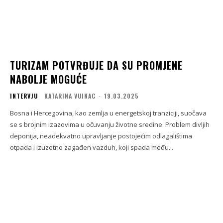
TURIZAM POTVRĐUJE DA SU PROMJENE
NABOLJE MOGUĆE
INTERVJU
KATARINA VUINAC
-
19.03.2025
Bosna i Hercegovina, kao zemlja u energetskoj tranziciji, suočava
se s brojnim izazovima u očuvanju životne sredine. Problem divljih
deponija, neadekvatno upravljanje postojećim odlagalištima
otpada i izuzetno zagađen vazduh, koji spada među...