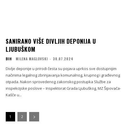
SANIRANO VIŠE DIVLJIH DEPONIJA U
LJUBUŠKOM
BIH
MILENA MAGLOVSKI
-
30.07.2024
Divlje deponije u prirodi česta su pojava uprkos sve dostupnijim
načinima legalnog zbrinjavanja komunalnog, krupnog i građevnog
otpada. Nakon sprovedenog zakonskog postupka Službe za
inspekcijske poslove – Inspektorat Grada Ljubuškog, MZ Šipovača-
Kašče u...
1
2