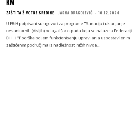
KM
ZAŠTITA ŽIVOTNE SREDINE
JASNA DRAGOJEVIĆ
-
10.12.2024
U FBiH potpisani su ugovori za programe ''Sanacija i uklanjanje
nesanitarnih (divljih) odlagališta otpada koja se nalaze u Federaciji
BiH'' i ''Podrška boljem funkcionisanju upravljanja uspostavljenim
zaštićenim područjima iz nadležnosti nižih nivoa...