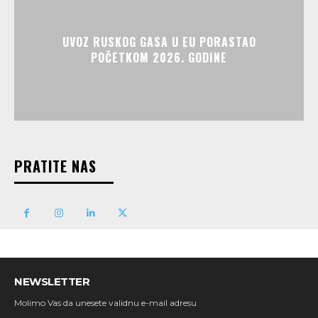
UVOZ RUSKOG GASA U EU PORASTAO
POČETKOM 2026. GODINE
PRATITE NAS
NEWSLETTER
Molimo Vas da unesete validnu e-mail adresu