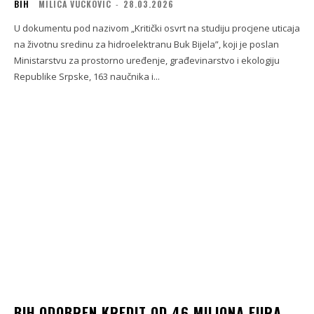
BIH
MILICA VUCKOVIC
-
28.03.2026
U dokumentu pod nazivom „Kritički osvrt na studiju procjene uticaja
na životnu sredinu za hidroelektranu Buk Bijela”, koji je poslan
Ministarstvu za prostorno uređenje, građevinarstvo i ekologiju
Republike Srpske, 163 naučnika i...
BIH ODOBREN KREDIT OD 46 MILIONA EURA