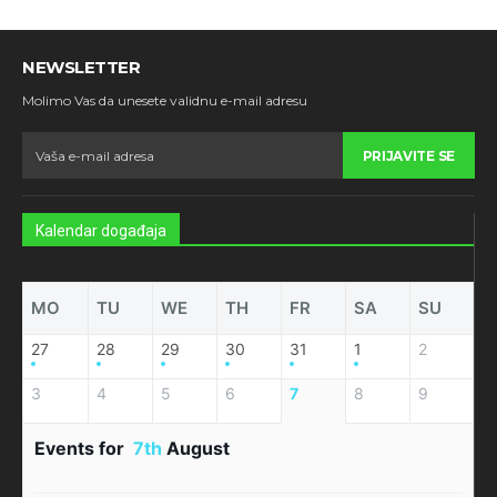
NEWSLETTER
Molimo Vas da unesete validnu e-mail adresu
PRIJAVITE SE
Kalendar događaja
MO
TU
WE
TH
FR
SA
SU
27
28
29
30
31
1
2
3
4
5
6
7
8
9
Events for
7th
August