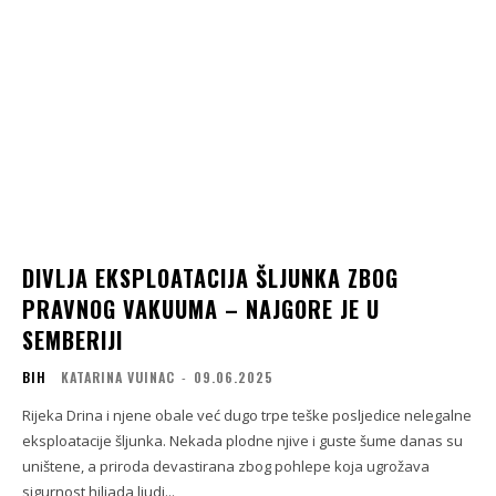
DIVLJA EKSPLOATACIJA ŠLJUNKA ZBOG
PRAVNOG VAKUUMA – NAJGORE JE U
SEMBERIJI
BIH
KATARINA VUINAC
-
09.06.2025
Rijeka Drina i njene obale već dugo trpe teške posljedice nelegalne
eksploatacije šljunka. Nekada plodne njive i guste šume danas su
uništene, a priroda devastirana zbog pohlepe koja ugrožava
sigurnost hiljada ljudi...