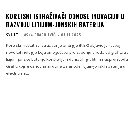
KOREJSKI ISTRAŽIVAČI DONOSE INOVACIJU U
RAZVOJU LITIJUM-JONSKIH BATERIJA
SVIJET
JASNA DRAGOJEVIĆ
-
07.11.2025
Korejski institut za istraživanje energije (KIER) objavio je razvoj
nove tehnologije koja omogućava proizvodnju anoda od grafita za
litijum-jonske baterije korištenjem domaćih grafitnih nusproizvoda.
Grafit, koji je osnovna sirovina za anode litijum-jonskih baterija u
električnim...