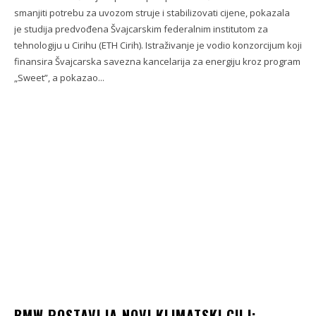
smanjiti potrebu za uvozom struje i stabilizovati cijene, pokazala
je studija predvođena Švajcarskim federalnim institutom za
tehnologiju u Cirihu (ETH Cirih). Istraživanje je vodio konzorcijum koji
finansira Švajcarska savezna kancelarija za energiju kroz program
„Sweet”, a pokazao...
BMW POSTAVLJA NOVI KLIMATSKI CILJ: