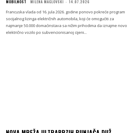
MOBILNOST
MILENA MAGLOVSKI
-
14.07.2026
Francuska vlada od 16. jula 2026. godine ponovo pokreće program
socijalnog lizinga električnih automobila, koji će omogućiti za
najmanje 50.000 domaćinstava sa nižim prihodima da iznajme novo
električno vozilo po subvencionisanoj cijeni...
NOVA MREŽA ULTRABRZIH PUNJAČA DUŽ