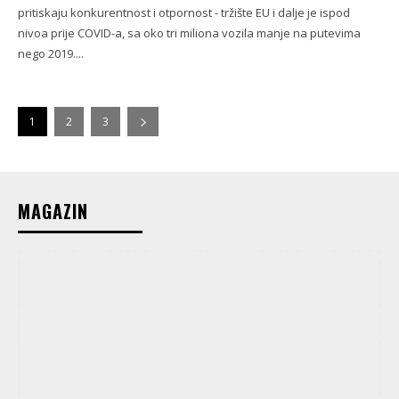
pritiskaju konkurentnost i otpornost - tržište EU i dalje je ispod
nivoa prije COVID-a, sa oko tri miliona vozila manje na putevima
nego 2019....
1
2
3
MAGAZIN