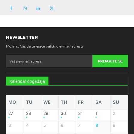
NEWSLETTER
Molimo Vas da unesete validnu e-mail adresu
PRIJAVITE SE
Kalendar događaja
MO
TU
WE
TH
FR
SA
SU
27
28
29
30
31
1
2
3
4
5
6
7
8
9