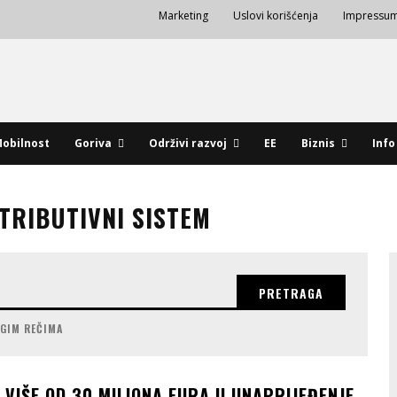
Marketing
Uslovi korišćenja
Impressu
obilnost
Goriva
Održivi razvoj
EE
Biznis
Info
TRIBUTIVNI SISTEM
PRETRAGA
UGIM REČIMA
 VIŠE OD 30 MILIONA EURA U UNAPRIJEĐENJE