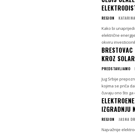
ELEKTRODIS
REGION
KATARINA
Kako bi unaprijedi
električne energije
okviru investicion
BRESTOVAC 
KROZ SOLAR
PREDSTAVLJAMO
Jug Srbije prepozna
kojima se priča da
čuvaju ono što ga 
ELEKTROENE
IZGRADNJU 
REGION
JASNA D
Najvažnije elektr