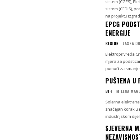
sistem (CGES), Ele
sistem (CEDIS), p
na projektu izgradn
EPCG PODST
ENERGIJE
REGION
JASNA D
Elektroprivreda C
mjera za podstican
pomoći za smanjen
PUŠTENA U 
BIH
MILENA MAG
Solarna elektrana 
značajan korak u r
industrijskom dijel
SJEVERNA M
NEZAVISNOS