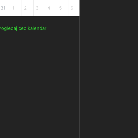
31
1
2
3
4
5
6
Pogledaj ceo kalendar