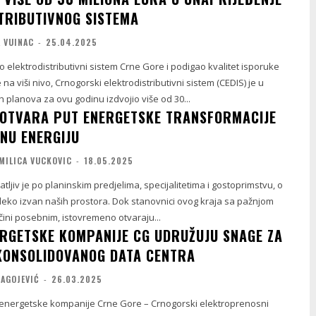
TRIBUTIVNOG SISTEMA
 VUINAC
-
25.04.2025
o elektrodistributivni sistem Crne Gore i podigao kvalitet isporuke
 na viši nivo, Crnogorski elektrodistributivni sistem (CEDIS) je u
ih planova za ovu godinu izdvojio više od 30...
OTVARA PUT ENERGETSKE TRANSFORMACIJE
NU ENERGIJU
MILICA VUCKOVIC
-
18.05.2025
tljiv je po planinskim predjelima, specijalitetima i gostoprimstvu, o
leko izvan naših prostora. Dok stanovnici ovog kraja sa pažnjom
čini posebnim, istovremeno otvaraju...
RGETSKE KOMPANIJE CG UDRUŽUJU SNAGE ZA
KONSOLIDOVANOG DATA CENTRA
RAGOJEVIĆ
-
26.03.2025
oenergetske kompanije Crne Gore – Crnogorski elektroprenosni