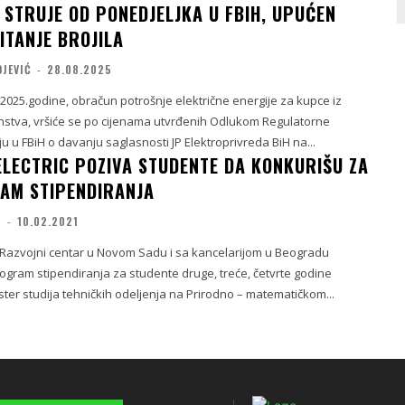
 STRUJE OD PONEDJELJKA U FBIH, UPUĆEN
ITANJE BROJILA
OJEVIĆ
-
28.08.2025
2025.godine, obračun potrošnje električne energije za kupce iz
nstva, vršiće se po cijenama utvrđenih Odlukom Regulatorne
ju u FBiH o davanju saglasnosti JP Elektroprivreda BiH na...
ELECTRIC POZIVA STUDENTE DA KONKURIŠU ZA
AM STIPENDIRANJA
I
-
10.02.2021
c Razvojni centar u Novom Sadu i sa kancelarijom u Beogradu
ogram stipendiranja za studente druge, treće, četvrte godine
ter studija tehničkih odeljenja na Prirodno – matematičkom...