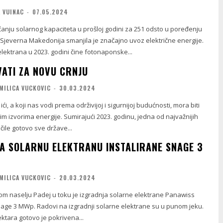
 VUINAC
-
07.05.2024
anju solarnog kapaciteta u prošloj godini za 251 odsto u poređenju
 Sjeverna Makedonija smanjila je značajno uvoz električne energije.
elektrana u 2023. godini čine fotonaponske...
VATI ZA NOVU CRNJU
MILICA VUCKOVIC
-
30.03.2024
ći, a koji nas vodi prema održivijoj i sigurnijoj budućnosti, mora biti
im izvorima energije. Sumirajući 2023. godinu, jedna od najvažnijih
čile gotovo sve države...
JA SOLARNU ELEKTRANU INSTALIRANE SNAGE 3
MILICA VUCKOVIC
-
20.03.2024
m naselju Padej u toku je izgradnja solarne elektrane Panawiss
snage 3 MWp. Radovi na izgradnji solarne elektrane su u punom jeku.
ktara gotovo je pokrivena...