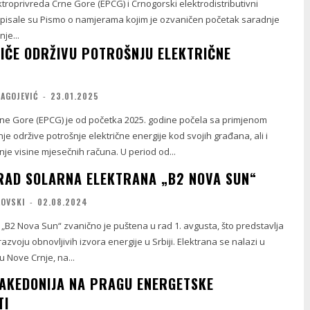
ktroprivreda Crne Gore (EPCG) i Crnogorski elektrodistributivni
otpisale su Pismo o namjerama kojim je ozvaničen početak saradnje
je...
IČE ODRŽIVU POTROŠNJU ELEKTRIČNE
RAGOJEVIĆ
-
23.01.2025
rne Gore (EPCG) je od početka 2025. godine počela sa primjenom
je održive potrošnje električne energije kod svojih građana, ali i
je visine mjesečnih računa. U period od...
RAD SOLARNA ELEKTRANA „B2 NOVA SUN“
LOVSKI
-
02.08.2024
„B2 Nova Sun“ zvanično je puštena u rad 1. avgusta, što predstavlja
azvoju obnovljivih izvora energije u Srbiji. Elektrana se nalazi u
u Nove Crnje, na...
AKEDONIJA NA PRAGU ENERGETSKE
TI