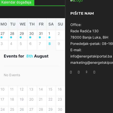
Kalendar događaja
PIŠITE NAM
MO
TU
WE
TH
FR
SA
SU
Office:
Rade Radića 130
27
28
29
30
31
1
2
78000 Banja Luka, BiH
3
4
5
6
7
8
9
Ponedeljak–petak: 08–16
E-mail:
Events for
8th
August
info@energetskiportal.ba
marketing@energetskipor
No Events
10
11
12
13
14
15
16
17
18
19
20
21
22
23
24
25
26
27
28
29
30