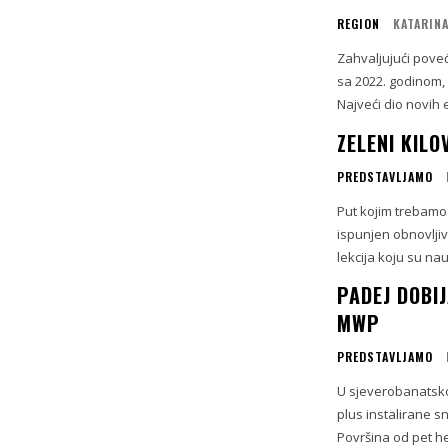
REGION
KATARINA
Zahvaljujući poveć
sa 2022. godinom,
Najveći dio novih 
ZELENI KILO
PREDSTAVLJAMO
Put kojim trebamo i
ispunjen obnovljiv
lekcija koju su nau
PADEJ DOBI
MWP
PREDSTAVLJAMO
U sjeverobanatsko
plus instalirane 
Površina od pet he