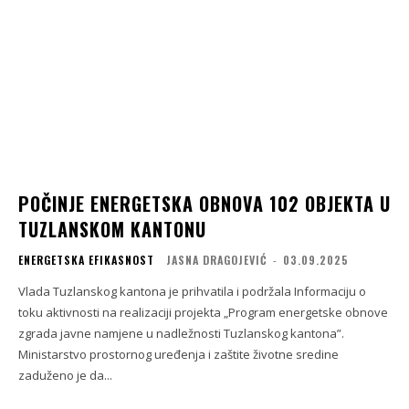
POČINJE ENERGETSKA OBNOVA 102 OBJEKTA U
TUZLANSKOM KANTONU
ENERGETSKA EFIKASNOST
JASNA DRAGOJEVIĆ
-
03.09.2025
Vlada Tuzlanskog kantona je prihvatila i podržala Informaciju o
toku aktivnosti na realizaciji projekta „Program energetske obnove
zgrada javne namjene u nadležnosti Tuzlanskog kantona”.
Ministarstvo prostornog uređenja i zaštite životne sredine
zaduženo je da...