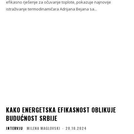
efikasno rješenje za očuvanje toplote, pokazuje najnovije
istraživanje termodinamičara Adrijana Bejana sa...
KAKO ENERGETSKA EFIKASNOST OBLIKUJE
BUDUĆNOST SRBIJE
INTERVJU
MILENA MAGLOVSKI
-
20.10.2024