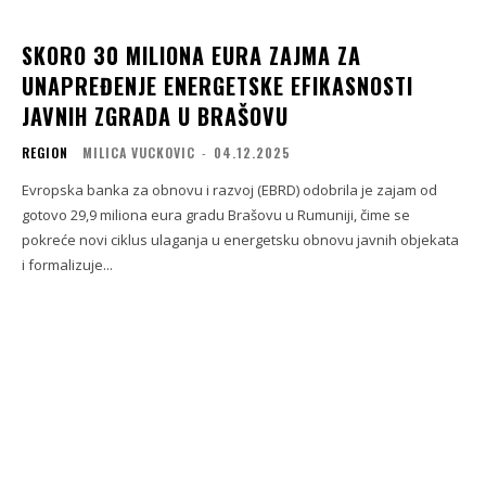
SKORO 30 MILIONA EURA ZAJMA ZA
UNAPREĐENJE ENERGETSKE EFIKASNOSTI
JAVNIH ZGRADA U BRAŠOVU
REGION
MILICA VUCKOVIC
-
04.12.2025
Evropska banka za obnovu i razvoj (EBRD) odobrila je zajam od
gotovo 29,9 miliona eura gradu Brašovu u Rumuniji, čime se
pokreće novi ciklus ulaganja u energetsku obnovu javnih objekata
i formalizuje...