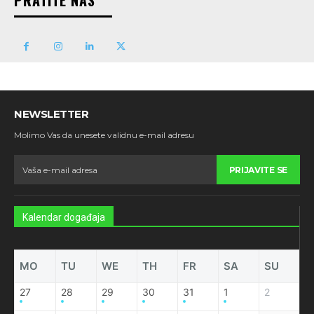
PRATITE NAS
NEWSLETTER
Molimo Vas da unesete validnu e-mail adresu
PRIJAVITE SE
Kalendar događaja
MO
TU
WE
TH
FR
SA
SU
27
28
29
30
31
1
2