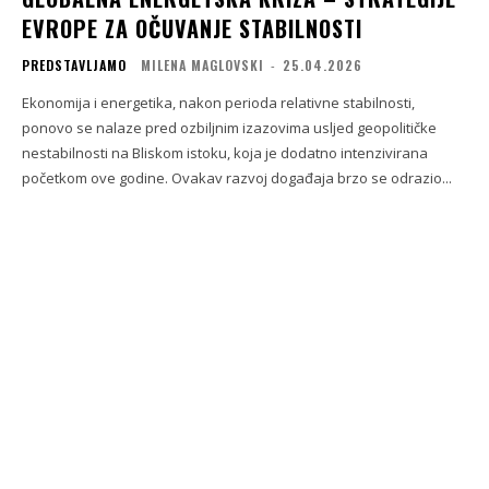
EVROPE ZA OČUVANJE STABILNOSTI
PREDSTAVLJAMO
MILENA MAGLOVSKI
-
25.04.2026
Ekonomija i energetika, nakon perioda relativne stabilnosti,
ponovo se nalaze pred ozbiljnim izazovima usljed geopolitičke
nestabilnosti na Bliskom istoku, koja je dodatno intenzivirana
početkom ove godine. Ovakav razvoj događaja brzo se odrazio...