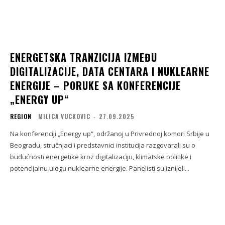
ENERGETSKA TRANZICIJA IZMEĐU
DIGITALIZACIJE, DATA CENTARA I NUKLEARNE
ENERGIJE – PORUKE SA KONFERENCIJE
„ENERGY UP“
REGION
MILICA VUCKOVIC
-
27.09.2025
Na konferenciji „Energy up“, održanoj u Privrednoj komori Srbije u
Beogradu, stručnjaci i predstavnici institucija razgovarali su o
budućnosti energetike kroz digitalizaciju, klimatske politike i
potencijalnu ulogu nuklearne energije. Panelisti su iznijeli...