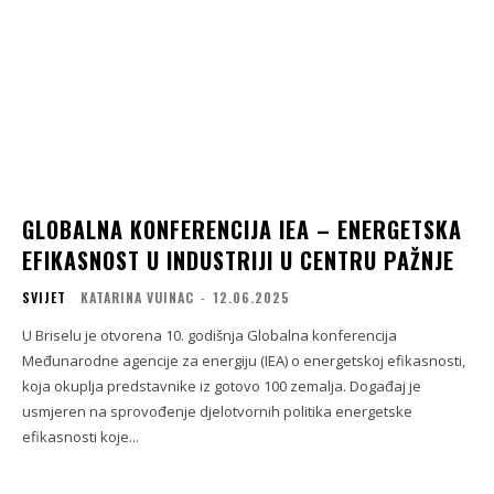
GLOBALNA KONFERENCIJA IEA – ENERGETSKA
EFIKASNOST U INDUSTRIJI U CENTRU PAŽNJE
SVIJET
KATARINA VUINAC
-
12.06.2025
U Briselu je otvorena 10. godišnja Globalna konferencija
Međunarodne agencije za energiju (IEA) o energetskoj efikasnosti,
koja okuplja predstavnike iz gotovo 100 zemalja. Događaj je
usmjeren na sprovođenje djelotvornih politika energetske
efikasnosti koje...