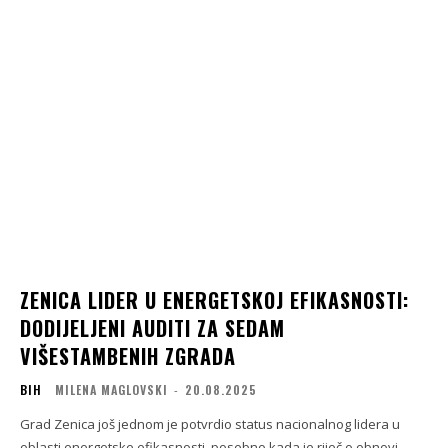
ZENICA LIDER U ENERGETSKOJ EFIKASNOSTI:
DODIJELJENI AUDITI ZA SEDAM
VIŠESTAMBENIH ZGRADA
BIH
MILENA MAGLOVSKI
-
20.08.2025
Grad Zenica još jednom je potvrdio status nacionalnog lidera u
oblasti energetske efikasnosti, posebno kada je riječ o obnovi