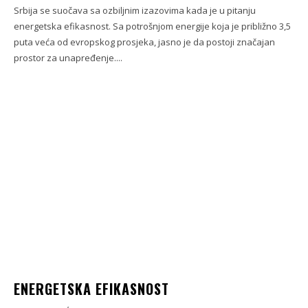
Srbija se suočava sa ozbiljnim izazovima kada je u pitanju
energetska efikasnost. Sa potrošnjom energije koja je približno 3,5
puta veća od evropskog prosjeka, jasno je da postoji značajan
prostor za unapređenje....
ENERGETSKA EFIKASNOST