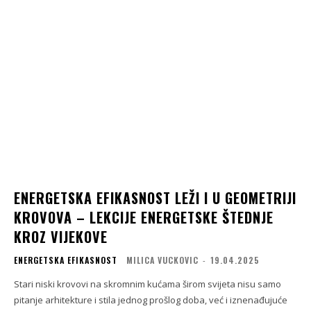
ENERGETSKA EFIKASNOST LEŽI I U GEOMETRIJI
KROVOVA – LEKCIJE ENERGETSKE ŠTEDNJE
KROZ VIJEKOVE
ENERGETSKA EFIKASNOST
MILICA VUCKOVIC
-
19.04.2025
Stari niski krovovi na skromnim kućama širom svijeta nisu samo
pitanje arhitekture i stila jednog prošlog doba, već i iznenađujuće