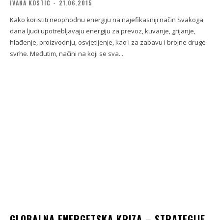
IVANA KOSTIĆ
-
21.06.2015
Kako koristiti neophodnu energiju na najefikasniji način Svakoga
dana ljudi upotrebljavaju energiju za prevoz, kuvanje, grijanje,
hlađenje, proizvodnju, osvjetljenje, kao i za zabavu i brojne druge
svrhe. Međutim, načini na koji se sva...
GLOBALNA ENERGETSKA KRIZA – STRATEGIJE