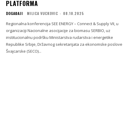
PLATFORMA
DOGAĐAJI
MILICA VUCKOVIC
-
08.10.2025
Regionalna konferencija SEE ENERGY – Connect & Supply VII, u
organizaciji Nacionalne asocijacije za biomasu SERBIO, uz
institucionalnu podršku Ministarstva rudarstva i energetike
Republike Srbije, Državnog sekretarijata za ekonomske poslove
Švajcarske (SECO)...