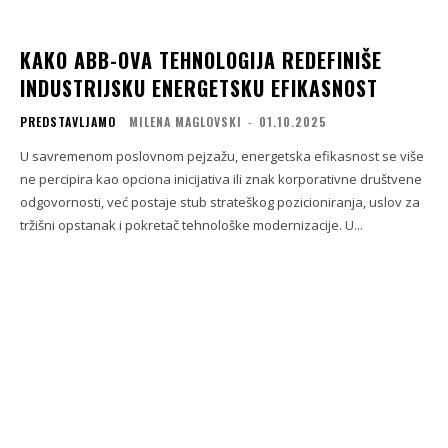
KAKO ABB-OVA TEHNOLOGIJA REDEFINIŠE
INDUSTRIJSKU ENERGETSKU EFIKASNOST
PREDSTAVLJAMO
MILENA MAGLOVSKI
-
01.10.2025
U savremenom poslovnom pejzažu, energetska efikasnost se više
ne percipira kao opciona inicijativa ili znak korporativne društvene
odgovornosti, već postaje stub strateškog pozicioniranja, uslov za
tržišni opstanak i pokretač tehnološke modernizacije. U...