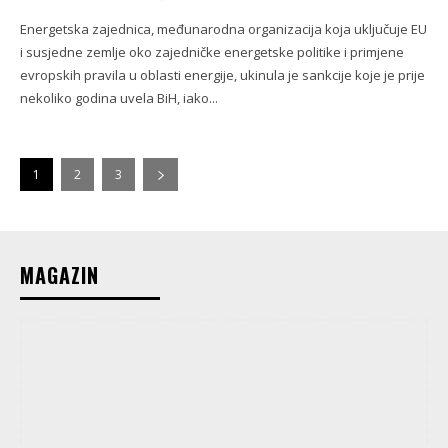
Energetska zajednica, međunarodna organizacija koja uključuje EU
i susjedne zemlje oko zajedničke energetske politike i primjene
evropskih pravila u oblasti energije, ukinula je sankcije koje je prije
nekoliko godina uvela BiH, iako...
1
2
3
MAGAZIN