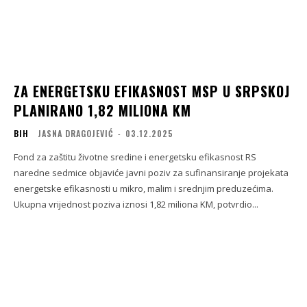
ZA ENERGETSKU EFIKASNOST MSP U SRPSKOJ
PLANIRANO 1,82 MILIONA KM
BIH
JASNA DRAGOJEVIĆ
-
03.12.2025
Fond za zaštitu životne sredine i energetsku efikasnost RS
naredne sedmice objaviće javni poziv za sufinansiranje projekata
energetske efikasnosti u mikro, malim i srednjim preduzećima.
Ukupna vrijednost poziva iznosi 1,82 miliona KM, potvrdio...