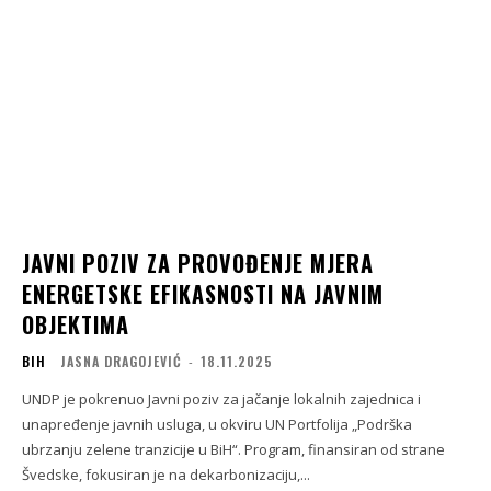
JAVNI POZIV ZA PROVOĐENJE MJERA
ENERGETSKE EFIKASNOSTI NA JAVNIM
OBJEKTIMA
BIH
JASNA DRAGOJEVIĆ
-
18.11.2025
UNDP je pokrenuo Javni poziv za jačanje lokalnih zajednica i
unapređenje javnih usluga, u okviru UN Portfolija „Podrška
ubrzanju zelene tranzicije u BiH“. Program, finansiran od strane
Švedske, fokusiran je na dekarbonizaciju,...