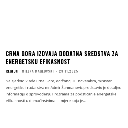
CRNA GORA IZDVAJA DODATNA SREDSTVA ZA
ENERGETSKU EFIKASNOST
REGION
MILENA MAGLOVSKI
-
23.11.2025
Na sjednici Vlade Crne Gore, održanoj 20. novembra, ministar
energetike i rudarstva mr Admir Šahmanović predstavio je detaljnu
informaciju o sprovođenju Programa za podsticanje energetske
efikasnosti u domaćinstvima — mjere koja je...