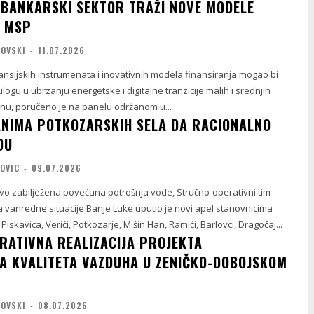
: BANKARSKI SEKTOR TRAŽI NOVE MODELE
A MSP
LOVSKI
-
11.07.2026
ansijskih instrumenata i inovativnih modela finansiranja mogao bi
ulogu u ubrzanju energetske i digitalne tranzicije malih i srednjih
nu, poručeno je na panelu održanom u...
NIMA POTKOZARSKIH SELA DA RACIONALNO
DU
KOVIC
-
09.07.2026
vo zabilježena povećana potrošnja vode, Stručno-operativni tim
 vanredne situacije Banje Luke uputio je novi apel stanovnicima
iskavica, Verići, Potkozarje, Mišin Han, Ramići, Barlovci, Dragočaj...
RATIVNA REALIZACIJA PROJEKTA
A KVALITETA VAZDUHA U ZENIČKO-DOBOJSKOM
LOVSKI
-
08.07.2026