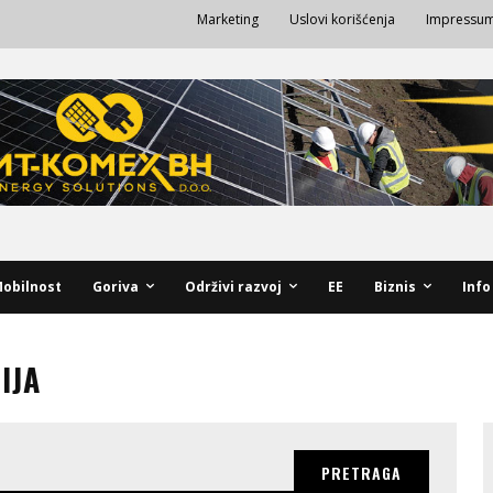
Marketing
Uslovi korišćenja
Impressu
obilnost
Goriva
Održivi razvoj
EE
Biznis
Info
IJA
PRETRAGA