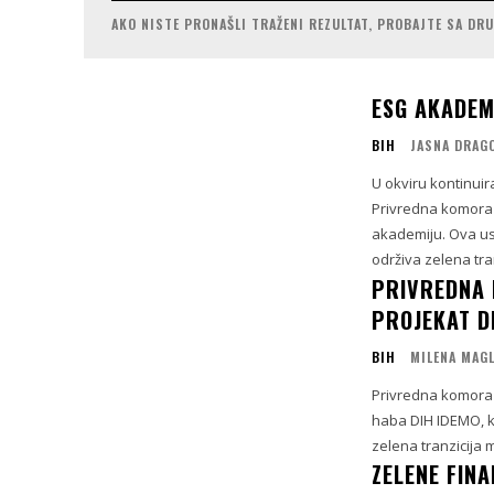
AKO NISTE PRONAŠLI TRAŽENI REZULTAT, PROBAJTE SA DR
ESG AKADEM
BIH
JASNA DRAG
U okviru kontinui
Privredna komora 
akademiju. Ova us
održiva zelena tran
PRIVREDNA 
PROJEKAT D
BIH
MILENA MAG
Privredna komora 
haba DIH IDEMO, ko
zelena tranzicija 
ZELENE FIN