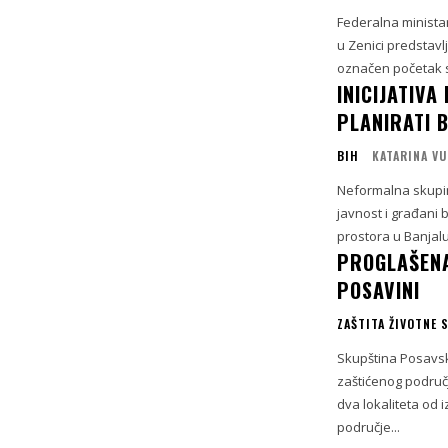
Federalna ministar
u Zenici predstav
označen početak s
INICIJATIVA
PLANIRATI 
BIH
KATARINA VU
Neformalna skupina
javnost i građani 
prostora u Banjalu
PROGLAŠENA
POSAVINI
ZAŠTITA ŽIVOTNE 
Skupština Posavsk
zaštićenog područ
dva lokaliteta od 
područje...