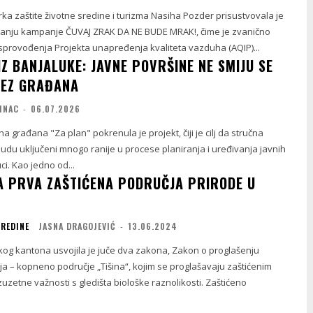
ka zaštite životne sredine i turizma Nasiha Pozder prisustvovala je
ljanju kampanje ČUVAJ ZRAK DA NE BUDE MRAK!, čime je zvanično
provođenja Projekta unapređenja kvaliteta vazduha (AQIP)...
 IZ BANJALUKE: JAVNE POVRŠINE NE SMIJU SE
BEZ GRAĐANA
INAC
-
06.07.2026
 građana "Za plan" pokrenula je projekt, čiji je cilj da stručna
budu uključeni mnogo ranije u procese planiranja i uređivanja javnih
ci. Kao jedno od...
 PRVA ZAŠTIĆENA PODRUČJA PRIRODE U
SREDINE
JASNA DRAGOJEVIĆ
-
13.06.2024
og kantona usvojila je juče dva zakona, Zakon o proglašenju
ja – kopneno područje „Tišina“, kojim se proglašavaju zaštićenim
izuzetne važnosti s gledišta biološke raznolikosti. Zaštićeno