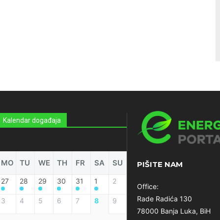
Kalendar događaja
MO
TU
WE
TH
FR
SA
SU
PIŠITE NAM
27
28
29
30
31
1
2
Office:
Rade Radića 130
3
4
5
6
7
8
9
78000 Banja Luka, BiH