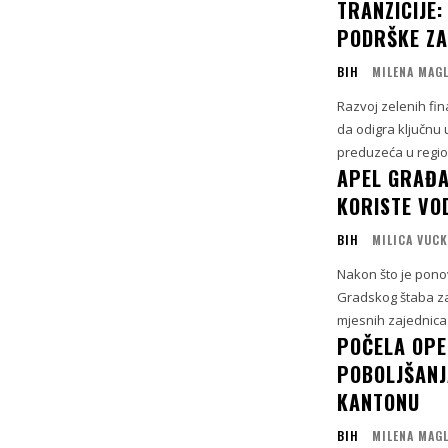
TRANZICIJE
PODRŠKE Z
BIH
MILENA MAG
Razvoj zelenih fin
da odigra ključnu 
preduzeća u regio
APEL GRAĐA
KORISTE VO
BIH
MILICA VUC
Nakon što je pono
Gradskog štaba za
mjesnih zajednica P
POČELA OPE
POBOLJŠANJ
KANTONU
BIH
MILENA MAG