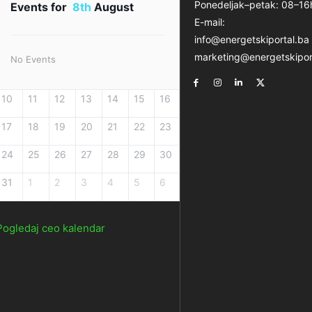
Ponedeljak–petak: 08–16
Events for
8th
August
E-mail:
info@energetskiportal.ba
marketing@energetskipor
No Events
10
11
12
13
14
15
16
17
18
19
20
21
22
23
24
25
26
27
28
29
30
31
1
2
3
4
5
6
Pogledaj ceo kalendar