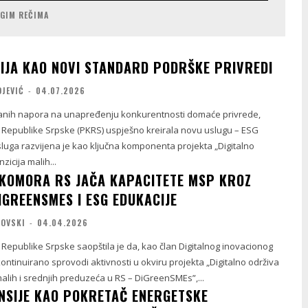
UGIM REČIMA
IJA KAO NOVI STANDARD PODRŠKE PRIVREDI
OJEVIĆ
-
04.07.2026
ranih napora na unapređenju konkurentnosti domaće privrede,
Republike Srpske (PKRS) uspješno kreirala novu uslugu – ESG
luga razvijena je kao ključna komponenta projekta „Digitalno
zicija malih...
KOMORA RS JAČA KAPACITETE MSP KROZ
IGREENSMES I ESG EDUKACIJE
LOVSKI
-
04.04.2026
Republike Srpske saopštila je da, kao član Digitalnog inovacionog
ntinuirano sprovodi aktivnosti u okviru projekta „Digitalno održiva
malih i srednjih preduzeća u RS – DiGreenSMEs”,...
ANSIJE KAO POKRETAČ ENERGETSKE