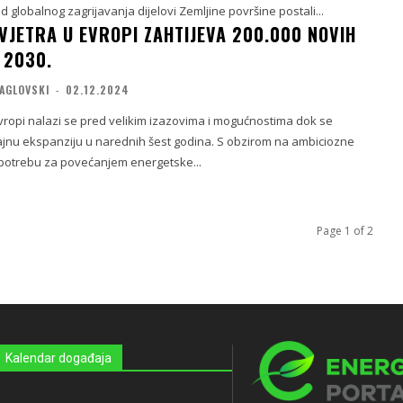
d globalnog zagrijavanja dijelovi Zemljine površine postali...
 VJETRA U EVROPI ZAHTIJEVA 200.000 NOVIH
 2030.
AGLOVSKI
-
02.12.2024
Evropi nalazi se pred velikim izazovima i mogućnostima dok se
jnu ekspanziju u narednih šest godina. S obzirom na ambiciozne
i potrebu za povećanjem energetske...
Page 1 of 2
Kalendar događaja