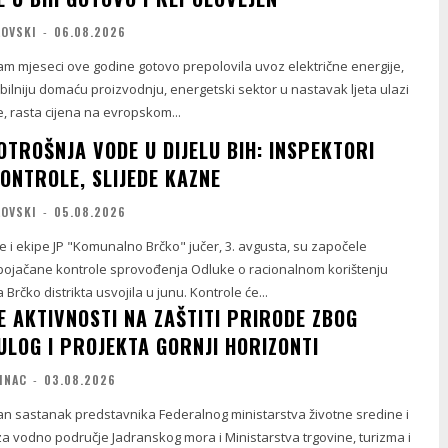
LOVSKI
-
06.08.2026
am mjeseci ove godine gotovo prepolovila uvoz električne energije,
bilniju domaću proizvodnju, energetski sektor u nastavak ljeta ulazi
, rasta cijena na evropskom...
TROŠNJA VODE U DIJELU BIH: INSPEKTORI
ONTROLE, SLIJEDE KAZNE
LOVSKI
-
05.08.2026
e i ekipe JP "Komunalno Brčko" jučer, 3. avgusta, su započele
 pojačane kontrole sprovođenja Odluke o racionalnom korištenju
 Brčko distrikta usvojila u junu. Kontrole će...
E AKTIVNOSTI NA ZAŠTITI PRIRODE ZBOG
ULOG I PROJEKTA GORNJI HORIZONTI
INAC
-
03.08.2026
an sastanak predstavnika Federalnog ministarstva životne sredine i
za vodno područje Jadranskog mora i Ministarstva trgovine, turizma i