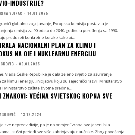
AVIO-INDUSTRIJE?
RINA VUINAC
-
14.01.2025
raniči globalno zagrijavanje, Evropska komisija postavila je
anjenja emisija za 90 odsto do 2040. godine u poređenju sa 1990.
aju preduzeti konkretne korake kako bi...
IRALA NACIONALNI PLAN ZA KLIMU I
OKUS NA OIE I NUKLEARNU ENERGIJU
UCKOVIC
-
09.01.2025
e, Vlada Češke Republike je dala zeleno svjetlo za ažuriranje
a klimu i energiju, inicijativu koju su zajednički razvili Ministarstvo
e i Ministarstvo zaštite životne sredine....
 ZNAKOVI: VEĆINA SVJETSKOG KOPNA SVE
AGOJEVIĆ
-
13.12.2024
je sve nepredvidivije, pa je na primjer Evropa ove jeseni bila
ama, sušni periodi sve više zabrinjavaju naučnike. Zbog povećanja