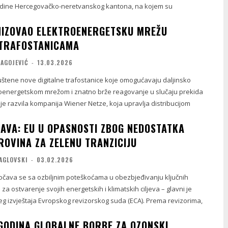
redine Hercegovačko-neretvanskog kantona, na kojem su
IZOVAO ELEKTROENERGETSKU MREŽU
 TRAFOSTANICAMA
RAGOJEVIĆ
-
13.03.2026
uštene nove digitalne trafostanice koje omogućavaju daljinsko
roenergetskom mrežom i znatno brže reagovanje u slučaju prekida
je razvila kompanija Wiener Netze, koja upravlja distribucijom
AVA: EU U OPASNOSTI ZBOG NEDOSTATKA
ROVINA ZA ZELENU TRANZICIJU
AGLOVSKI
-
03.02.2026
očava se sa ozbiljnim poteškoćama u obezbjeđivanju ključnih
za ostvarenje svojih energetskih i klimatskih ciljeva – glavni je
eg izvještaja Evropskog revizorskog suda (ECA). Prema revizorima,
GODINA GLOBALNE BORBE ZA OZONSKI