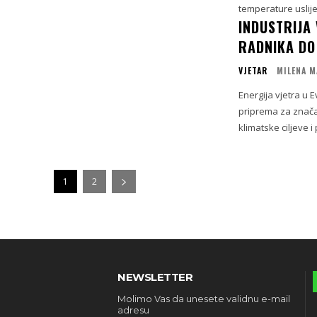
temperature uslije
INDUSTRIJA
RADNIKA DO
VJETAR
MILENA M
Energija vjetra u 
priprema za znača
klimatske ciljeve 
1
2
NEWSLETTER
Molimo Vas da unesete validnu e-mail
adresu