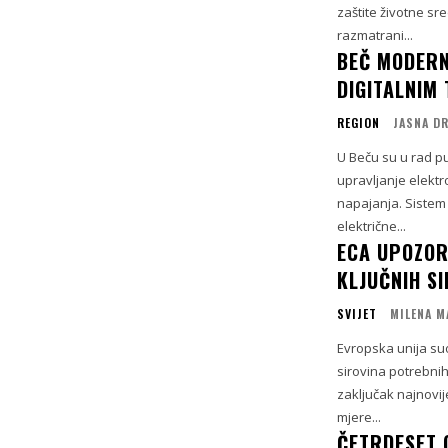
zaštite životne s
razmatrani...
BEČ MODERN
DIGITALNIM
REGION
JASNA D
U Beču su u rad p
upravljanje elekt
napajanja. Sistem 
električne...
ECA UPOZOR
KLJUČNIH SI
SVIJET
MILENA M
Evropska unija su
sirovina potrebnih 
zaključak najnovij
mjere...
ČETRDESET 