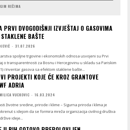
UGIM REČIMA
A PRVI DVOGODIŠNJI IZVJEŠTAJ O GASOVIMA
 STAKLENE BAŠTE
OJEVIĆ
-
31.07.2026
tarstva spoljne trgovine i ekonomskih odnosa usvojeni su Prvi
taj o transparentnosti za Bosnu i Hercegovinu u skladu sa Pariskim
 i Inventar gasova sa efektom staklene bašte...
OVI PROJEKTI KOJE ĆE KROZ GRANTOVE
WF ADRIA
MILICA VUCKOVIC
-
16.03.2024
asti životne sredine, prirode i klime – Sigurna priroda i klima je
krenut s idejom da se formira mreža organizacija civilnog društva
držive ideje...
E U BIH GOTOVO PREPOLOVLJEN