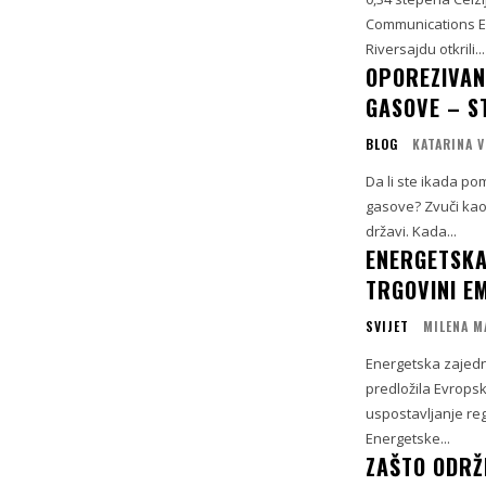
Communications Ear
Riversajdu otkrili...
OPOREZIVAN
GASOVE – S
BLOG
KATARINA 
Da li ste ikada po
gasove? Zvuči kao 
državi. Kada...
ENERGETSKA
TRGOVINI E
SVIJET
MILENA M
Energetska zajednic
predložila Evropsk
uspostavljanje re
Energetske...
ZAŠTO ODRŽ