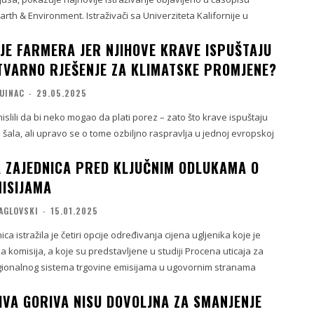
th & Environment. Istraživači sa Univerziteta Kalifornije u
JE FARMERA JER NJIHOVE KRAVE ISPUŠTAJU
TVARNO RJEŠENJE ZA KLIMATSKE PROMJENE?
VUINAC
-
29.05.2025
mislili da bi neko mogao da plati porez – zato što krave ispuštaju
šala, ali upravo se o tome ozbiljno raspravlja u jednoj evropskoj
 ZAJEDNICA PRED KLJUČNIM ODLUKAMA O
MISIJAMA
AGLOVSKI
-
15.01.2025
a istražila je četiri opcije određivanja cijena ugljenika koje je
a komisija, a koje su predstavljene u studiji Procena uticaja za
gionalnog sistema trgovine emisijama u ugovornim stranama
IVA GORIVA NISU DOVOLJNA ZA SMANJENJE