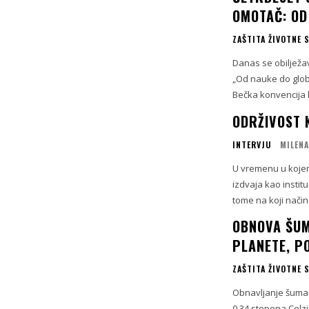
OMOTAČ: OD
ZAŠTITA ŽIVOTNE 
Danas se obiljež
„Od nauke do globa
Bečka konvencija 
ODRŽIVOST 
INTERVJU
MILEN
U vremenu u kojem
izdvaja kao instit
tome na koji način 
OBNOVA ŠUM
PLANETE, P
ZAŠTITA ŽIVOTNE 
Obnavljanje šuma 
0,34 stepena Celzi