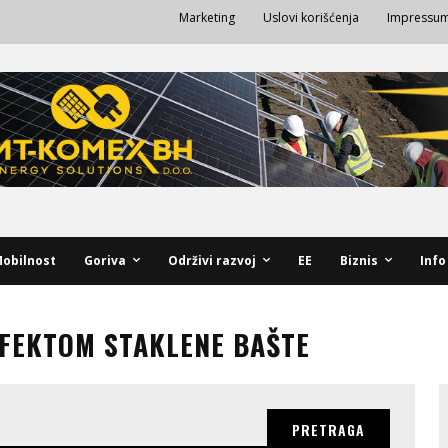
Marketing
Uslovi korišćenja
Impressu
obilnost
Goriva
Održivi razvoj
EE
Biznis
Info
EFEKTOM STAKLENE BAŠTE
PRETRAGA