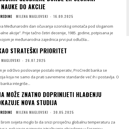
 NAUKE DO AKCIJE
SREDINE
MILENA MAGLOVSKI
-
16.09.2025
ava Međunarodni dan očuvanja ozonskog omotača pod sloganom
lne akcije”. Prije tačno četiri decenije, 1985. godine, potpisana je
kojom je međunarodna zajednica prvi put odlučila...
KAO STRATEŠKI PRIORITET
A MAGLOVSKI
-
26.07.2025
 je održivo poslovanje postalo imperativ, ProCredit banka se
ucija koja ne samo da prati savremene standarde već ih i postavlja. O
banka integriše...
A MOŽE ZNATNO DOPRINIJETI HLAĐENJU
OKAZUJE NOVA STUDIJA
SREDINE
MILENA MAGLOVSKI
-
30.05.2025
širom svijeta moglo bi da snizi prosječnu globalnu temperaturu za
jusa, pokazuje najnovije istraživanje objavljeno u časopisu