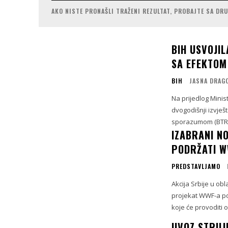
AKO NISTE PRONAŠLI TRAŽENI REZULTAT, PROBAJTE SA DR
BIH USVOJIL
SA EFEKTOM
BIH
JASNA DRAG
Na prijedlog Minis
dvogodišnji izvješ
sporazumom (BTR1)
IZABRANI N
PODRŽATI W
PREDSTAVLJAMO
Akcija Srbije u obl
projekat WWF-a po
koje će provoditi o
UVOZ STRUJ