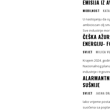
EMISIJA IZ 
MOBILNOST
KATA
U nastojanju da og
ambiciozan cilj sm
Sve industrije mor
ČEŠKA AŽUR
ENERGIJU- F
SVIJET
MILICA V
Krajem 2024. godin
Nacionalnog plana z
industrije i trgovin
ALARMANTNI
SUŠNIJE
SVIJET
JASNA DR
Iako vrijeme posta
suočena sa poplav