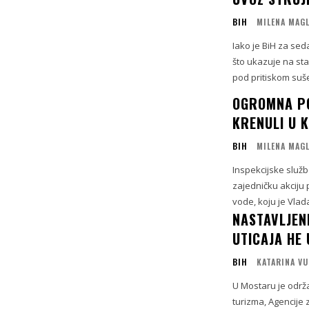
BIH
MILENA MAG
Iako je BiH za sed
što ukazuje na sta
pod pritiskom suše
OGROMNA PO
KRENULI U K
BIH
MILENA MAG
Inspekcijske služb
zajedničku akciju
vode, koju je Vlada
NASTAVLJEN
UTICAJA HE 
BIH
KATARINA VU
U Mostaru je održ
turizma, Agencije 