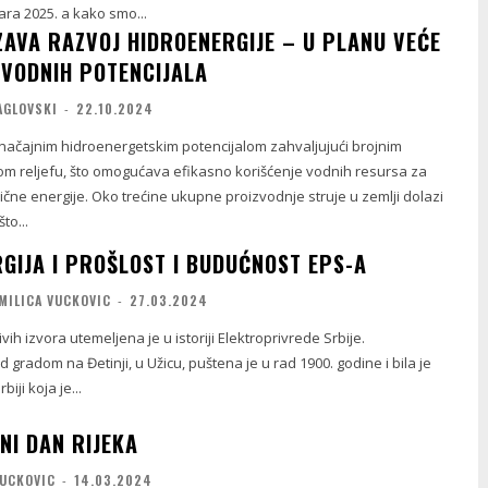
uara 2025. a kako smo...
ZAVA RAZVOJ HIDROENERGIJE – U PLANU VEĆE
 VODNIH POTENCIJALA
AGLOVSKI
-
22.10.2024
značajnim hidroenergetskim potencijalom zahvaljujući brojnim
nom reljefu, što omogućava efikasno korišćenje vodnih resursa za
ične energije. Oko trećine ukupne proizvodnje struje u zemlji dolazi
to...
RGIJA I PROŠLOST I BUDUĆNOST EPS-A
MILICA VUCKOVIC
-
27.03.2024
ivih izvora utemeljena je u istoriji Elektroprivrede Srbije.
 gradom na Đetinji, u Užicu, puštena je u rad 1900. godine i bila je
iji koja je...
I DAN RIJEKA
VUCKOVIC
-
14.03.2024