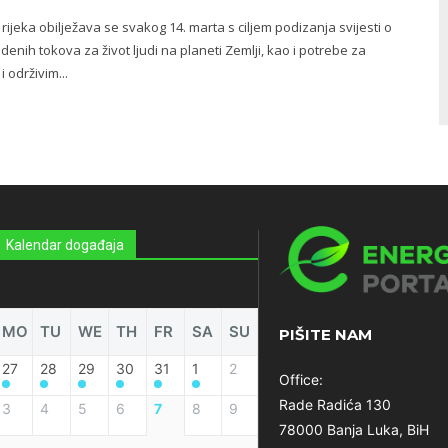
jeka obilježava se svakog 14. marta s ciljem podizanja svijesti o
odenih tokova za život ljudi na planeti Zemlji, kao i potrebe za
 održivim...
Kalendar događaja
MO
TU
WE
TH
FR
SA
SU
PIŠITE NAM
27
28
29
30
31
1
2
Office:
Rade Radića 130
3
4
5
6
7
8
9
78000 Banja Luka, BiH