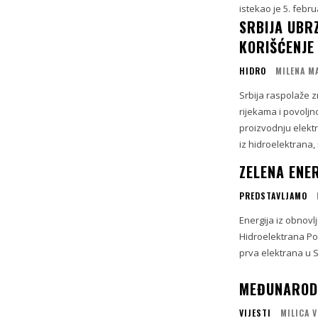
istekao je 5. febr
SRBIJA UBR
KORIŠĆENJE
HIDRO
MILENA M
Srbija raspolaže 
rijekama i povolj
proizvodnju elektr
iz hidroelektrana, š
ZELENA ENE
PREDSTAVLJAMO
Energija iz obnovlj
Hidroelektrana Pod
prva elektrana u Srb
MEĐUNARODN
VIJESTI
MILICA 