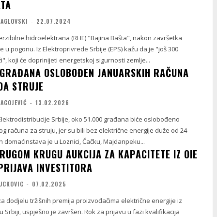
ATA
MAGLOVSKI
-
22.07.2024
rzibilne hidroelektrana (RHE) "Bajina Bašta", nakon završetka
 u pogonu. Iz Elektroprivrede Srbije (EPS) kažu da je "još 300
, koji će doprinijeti energetskoj sigurnosti zemlje...
O GRAĐANA OSLOBOĐEN JANUARSKIH RAČUNA
DA STRUJE
RAGOJEVIĆ
-
13.02.2026
ektrodistribucije Srbije, oko 51.000 građana biće oslobođeno
g računa za struju, jer su bili bez električne energije duže od 24
ih domaćinstava je u Loznici, Čačku, Majdanpeku...
DRUGOM KRUGU AUKCIJA ZA KAPACITETE IZ OIE
PRIJAVA INVESTITORA
VUCKOVIC
-
07.02.2025
za dodjelu tržišnih premija proizvođačima električne energije iz
u Srbiji, uspješno je završen. Rok za prijavu u fazi kvalifikacija