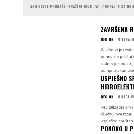
AKO NISTE PRONAŠLI TRAŽENI REZULTAT, PROBAJTE SA DR
ZAVRŠENA R
REGION
MILENA 
Završena je revita
ponovo je priklju
radni vijek postr
pumpno-akumulaci
USPJEŠNO S
HIDROELEKT
REGION
MILICA 
Revitalizacija prv
ključnu investiciju
uspješno spušten r
PONOVO U P