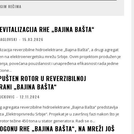
UGIM REČIMA
EVITALIZACIJA RHE „BAJINA BAŠTA“
MAGLOVSKI
-
15.03.2026
lizacija reverzibilne hidroelektrane „Bajina Bašta”, a drugi agregat
čen na elektroenergetsku mrežu Srbije. Ovim projektom produžen je
ojenja, povećana pouzdanost i unapređena efikasnost rada jedine
one...
PUŠTEN ROTOR U REVERZIBILNOJ
RANI „BAJINA BAŠTA“
VUCKOVIC
-
12.11.2024
og agregata reverzibilne hidroelektrane „Bajina Bašta“ predstavlja
 za „Elektroprivredu Srbije“. Projekat je u završnoj fazi nakon što je
otor težine 450 tona u stator generatora. Radi se o...
OGONU RHE „BAJINA BAŠTA“, NA MREŽI JOŠ