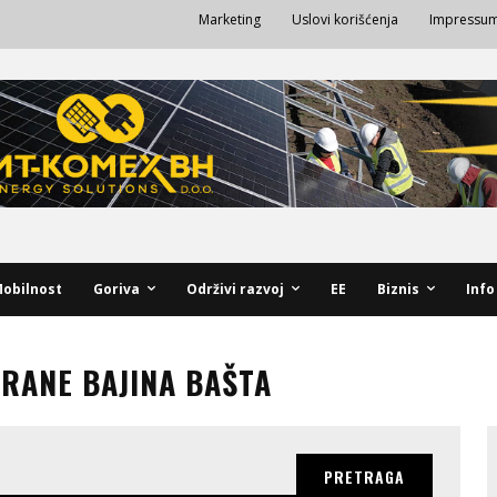
Marketing
Uslovi korišćenja
Impressu
obilnost
Goriva
Održivi razvoj
EE
Biznis
Info
RANE BAJINA BAŠTA
PRETRAGA