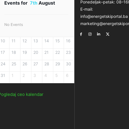
Ponedeljak–petak: 08–16
Events for
7th
August
E-mail:
info@energetskiportal.ba
marketing@energetskipor
No Events
10
11
12
13
14
15
16
17
18
19
20
21
22
23
24
25
26
27
28
29
30
31
1
2
3
4
5
6
Pogledaj ceo kalendar