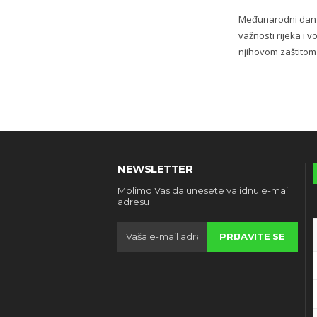
Međunarodni dan ri
važnosti rijeka i v
njihovom zaštitom i
NEWSLETTER
Molimo Vas da unesete validnu e-mail
adresu
PRIJAVITE SE