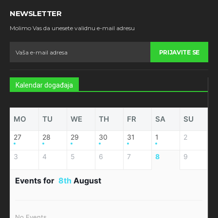
NEWSLETTER
Molimo Vas da unesete validnu e-mail adresu
PRIJAVITE SE
Kalendar događaja
MO
TU
WE
TH
FR
SA
SU
27
28
29
30
31
1
2
3
4
5
6
7
8
9
Events for
8th
August
No Events