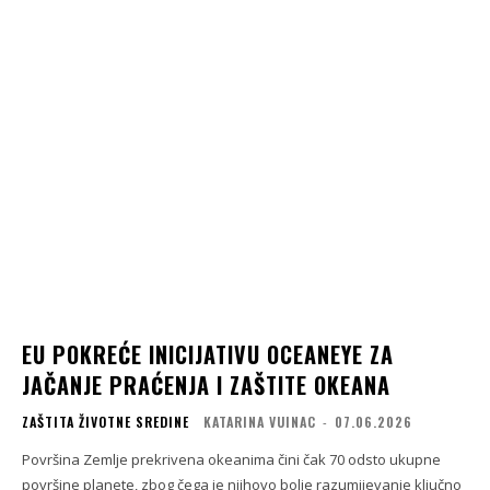
EU POKREĆE INICIJATIVU OCEANEYE ZA
JAČANJE PRAĆENJA I ZAŠTITE OKEANA
ZAŠTITA ŽIVOTNE SREDINE
KATARINA VUINAC
-
07.06.2026
Površina Zemlje prekrivena okeanima čini čak 70 odsto ukupne
površine planete, zbog čega je njihovo bolje razumijevanje ključno