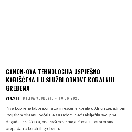
CANON-OVA TEHNOLOGIJA USPJEŠNO
KORIŠĆENA I U SLUŽBI OBNOVE KORALNIH
GREBENA
VIJESTI
MILICA VUCKOVIC
-
08.06.2026
Prva kopnena laboratorija za mrešćenje korala u Africi i zapadnom
Indijskom okeanu počela je sa radom i već zabilježila svoj prvi
događaj mrešćenja, otvorivši nove mogućnosti u borbi protiv
propadanja koralnih grebena....