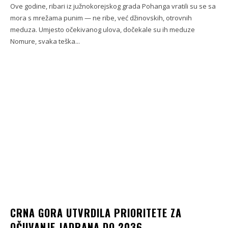
Ove godine, ribari iz južnokorejskog grada Pohanga vratili su se sa
mora s mrežama punim — ne ribe, već džinovskih, otrovnih
meduza. Umjesto očekivanog ulova, dočekale su ih meduze
Nomure, svaka teška...
CRNA GORA UTVRDILA PRIORITETE ZA
OČUVANJE JADRANA DO 2036.