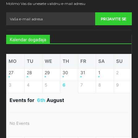
Molimo Vas da unesete validnu e-mail adresu
PRIJAVITE SE
Kalendar događaja
MO
TU
WE
TH
FR
SA
SU
27
28
29
30
31
1
2
3
4
5
6
7
8
9
Events for
6th
August
No Events