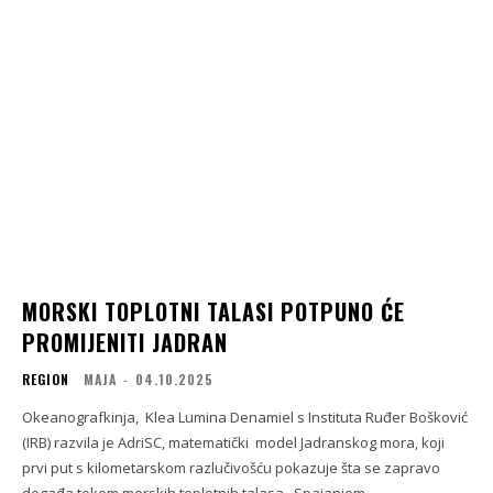
MORSKI TOPLOTNI TALASI POTPUNO ĆE
PROMIJENITI JADRAN
REGION
MAJA
-
04.10.2025
Okeanografkinja, Klea Lumina Denamiel s Instituta Ruđer Bošković
(IRB) razvila je AdriSC, matematički model Jadranskog mora, koji
prvi put s kilometarskom razlučivošću pokazuje šta se zapravo
događa tokom morskih toplotnih talasa. Spajanjem...