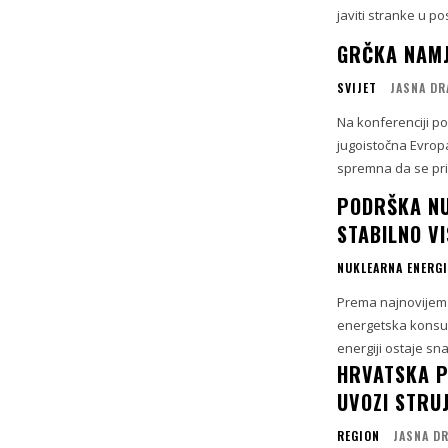
javiti stranke u p
GRČKA NAMJ
SVIJET
JASNA DR
Na konferenciji po
jugoistočna Evropa
spremna da se pridr
PODRŠKA NU
STABILNO V
NUKLEARNA ENERGI
Prema najnovijem 
energetska konsul
energiji ostaje sna
HRVATSKA PO
UVOZI STRU
REGION
JASNA D