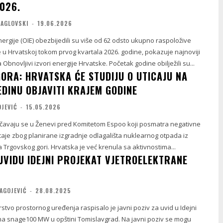
026.
MAGLOVSKI
-
19.06.2026
energije (OIE) obezbijedili su više od 62 odsto ukupno raspoložive
e u Hrvatskoj tokom prvog kvartala 2026. godine, pokazuje najnoviji
 Obnovljivi izvori energije Hrvatske. Početak godine obilježili su...
ORA: HRVATSKA ĆE STUDIJU O UTICAJU NA
EDINU OBJAVITI KRAJEM GODINE
OJEVIĆ
-
15.05.2026
očavaju se u Ženevi pred Komitetom Espoo koji posmatra negativne
caje zbog planirane izgradnje odlagališta nuklearnog otpada iz
elektrane Krško na Trgovskog gori. Hrvatska je već krenula sa aktivnostima...
UVIDU IDEJNI PROJEKAT VJETROELEKTRANE
AGOJEVIĆ
-
28.08.2025
stvo prostornog uređenja raspisalo je javni poziv za uvid u Idejni
na snage100 MW u opštini Tomislavgrad. Na javni poziv se mogu