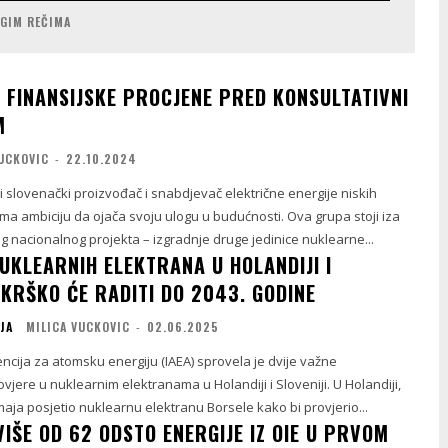
UGIM REČIMA
: FINANSIJSKE PROCJENE PRED KONSULTATIVNI
M
VUCKOVIC
-
22.10.2024
 slovenački proizvođač i snabdjevač električne energije niskih
 ima ambiciju da ojača svoju ulogu u budućnosti. Ova grupa stoji iza
g nacionalnog projekta – izgradnje druge jedinice nuklearne...
UKLEARNIH ELEKTRANA U HOLANDIJI I
 KRŠKO ĆE RADITI DO 2043. GODINE
JA
MILICA VUCKOVIC
-
02.06.2025
ija za atomsku energiju (IAEA) sprovela je dvije važne
jere u nuklearnim elektranama u Holandiji i Sloveniji. U Holandiji,
maja posjetio nuklearnu elektranu Borsele kako bi provjerio...
IŠE OD 62 ODSTO ENERGIJE IZ OIE U PRVOM