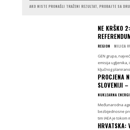
AKO NISTE PRONAŠLI TRAŽENI REZULTAT, PROBAJTE SA DR
NE KRŠKO 2
REFERENDU
REGION
MILICA 
GEN grupa, najveći
emisija ugljenika,
ključnog planirano
PROCJENA N
SLOVENIJI –
NUKLEARNA ENERGI
Međunarodna agenc
bezbijednosne prov
tim IAEA je tokom 
HRVATSKA: V