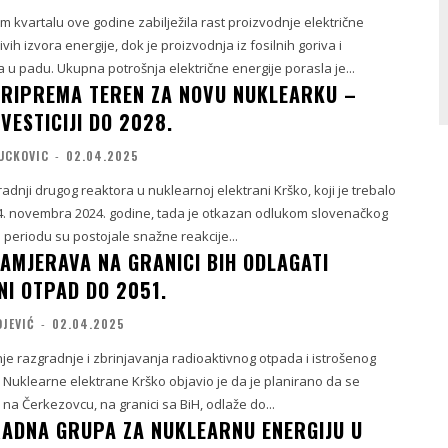
m kvartalu ove godine zabilježila rast proizvodnje električne
ivih izvora energije, dok je proizvodnja iz fosilnih goriva i
a u padu. Ukupna potrošnja električne energije porasla je...
PRIPREMA TEREN ZA NOVU NUKLEARKU –
VESTICIJI DO 2028.
VUCKOVIC
-
02.04.2025
dnji drugog reaktora u nuklearnoj elektrani Krško, koji je trebalo
. novembra 2024. godine, tada je otkazan odlukom slovenačkog
periodu su postojale snažne reakcije...
AMJERAVA NA GRANICI BIH ODLAGATI
NI OTPAD DO 2051.
OJEVIĆ
-
02.04.2025
je razgradnje i zbrinjavanja radioaktivnog otpada i istrošenog
 Nuklearne elektrane Krško objavio je da je planirano da se
 na Čerkezovcu, na granici sa BiH, odlaže do...
ADNA GRUPA ZA NUKLEARNU ENERGIJU U