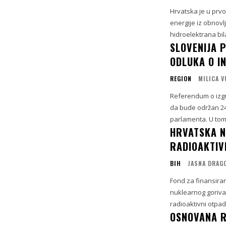
Hrvatska je u prvo
energije iz obnovlj
hidroelektrana bil
SLOVENIJA 
ODLUKA O IN
REGION
MILICA 
Referendum o izgra
da bude održan 24
parlamenta. U tom 
HRVATSKA N
RADIOAKTIV
BIH
JASNA DRAG
Fond za finansiran
nuklearnog goriva
radioaktivni otpad
OSNOVANA R