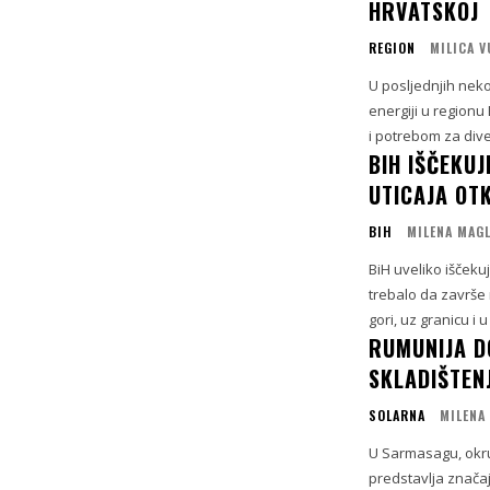
HRVATSKOJ
REGION
MILICA 
U posljednjih nek
energiji u regionu
i potrebom za diver
BIH IŠČEKU
UTICAJA OT
BIH
MILENA MAG
BiH uveliko iščeku
trebalo da završe
gori, uz granicu i u 
RUMUNIJA D
SKLADIŠTEN
SOLARNA
MILENA
U Sarmasagu, okru
predstavlja značaj