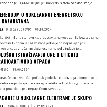
lirane snage 51,4 MW, uključuje i napredni sistem za skladištenje
ERENDUM O NUKLEARNOJ ENERGETSKOJ
 KAZAHSTANA
JA
MILICA VUCKOVIC
-
09.10.2024
o 19,5 miliona stanovnika, predstavlja najveću zemlju bez izlaza na
površini. Ekonomija Kazahstana jedna je od najrazvijenijih u
regionu, sa značajnim aktivnostima na polju industrije,...
OLOŠKA ISTRAŽIVANJA UNE O UTICAJU
RADIOAKTIVNOG OTPADA
OJEVIĆ
-
25.09.2024
as će biti ozvaničen početak geoloških istraživanja u donjem toku
m definisanja uticaja planiranog skladišta radioaktivnog otpada na
gora, potvrđeno je u Republičkom zavodu...
LAGANJE U NUKLEARNE ELEKTRANE JE SKUPO
JA
JASNA DRAGOJEVIĆ
-
12.09.2024