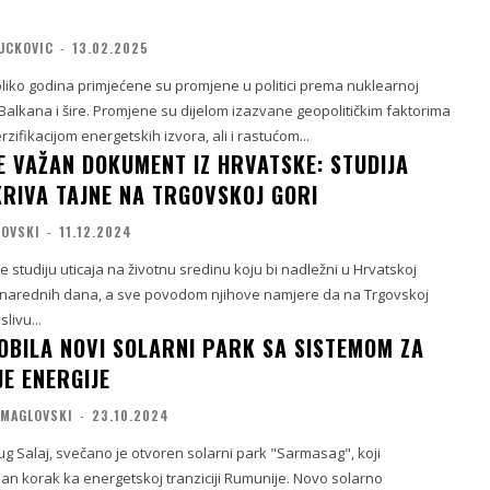
VUCKOVIC
-
13.02.2025
oliko godina primjećene su promjene u politici prema nuklearnoj
 Balkana i šire. Promjene su dijelom izazvane geopolitičkim faktorima
zifikacijom energetskih izvora, ali i rastućom...
JE VAŽAN DOKUMENT IZ HRVATSKE: STUDIJA
KRIVA TAJNE NA TRGOVSKOJ GORI
LOVSKI
-
11.12.2024
je studiju uticaja na životnu sredinu koju bi nadležni u Hrvatskoj
 narednih dana, a sve povodom njihove namjere da na Trgovskoj
slivu...
OBILA NOVI SOLARNI PARK SA SISTEMOM ZA
JE ENERGIJE
 MAGLOVSKI
-
23.10.2024
g Salaj, svečano je otvoren solarni park "Sarmasag", koji
an korak ka energetskoj tranziciji Rumunije. Novo solarno