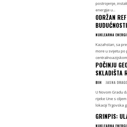
postrojenje, insta
energije u...
ODRŽAN REF
BUDUĆNOSTI
NUKLEARNA ENERGI
Kazahstan, sa prek
more u svijetu po 
centralnoazijskom 
POČINJU GE
SKLADIŠTA 
BIH
JASNA DRAG
U Novom Gradu dan
rijeke Une s cilje
lokaciji Trgovska 
GRINPIS: U
NUKLEARNA ENERGI