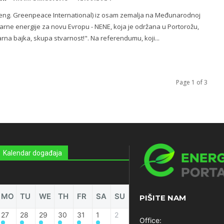
a (eng. Greenpeace International) iz osam zemalja na Međunarodnoj
arne energije za novu Evropu - NENE, koja je održana u Portorožu,
poručili su ,,Nuklearna bajka, skupa stvarnost!". Na referendumu, koji...
Page 1 of 3
Kalendar događaja
MO
TU
WE
TH
FR
SA
SU
PIŠITE NAM
27
28
29
30
31
1
2
Office: