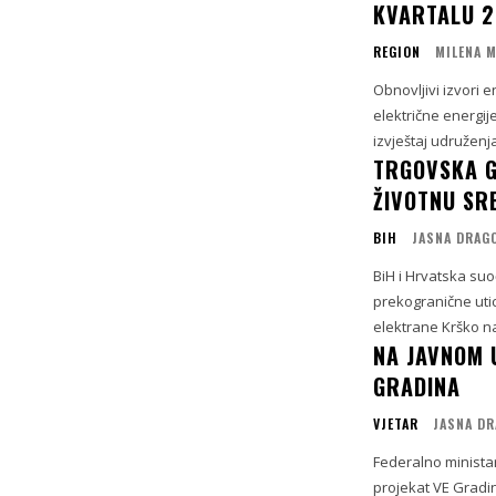
KVARTALU 2
REGION
MILENA 
Obnovljivi izvori 
električne energij
izvještaj udruženja
TRGOVSKA G
ŽIVOTNU SR
BIH
JASNA DRAG
BiH i Hrvatska su
prekogranične uti
NA JAVNOM 
GRADINA
VJETAR
JASNA DR
Federalno ministar
projekat VE Gradi