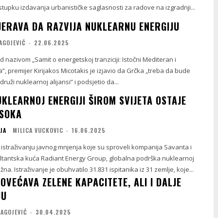
ostupku izdavanja urbanističke saglasnosti za radove na izgradnji...
ERAVA DA RAZVIJA NUKLEARNU ENERGIJU
AGOJEVIĆ
-
22.06.2025
d nazivom „Samit o energetskoj tranziciji: Istočni Mediteran i
”, premijer Kirijakos Micotakis je izjavio da Grčka „treba da bude
uži nuklearnoj alijansi” i podsjetio da...
KLEARNOJ ENERGIJI ŠIROM SVIJETA OSTAJE
ISOKA
JA
MILICA VUCKOVIC
-
16.06.2025
istraživanju javnog mnjenja koje su sproveli kompanija Savanta i
tantska kuća Radiant Energy Group, globalna podrška nuklearnoj
žna. Istraživanje je obuhvatilo 31.831 ispitanika iz 31 zemlje, koje...
VEĆAVA ZELENE KAPACITETE, ALI I DALJE
JU
RAGOJEVIĆ
-
30.04.2025