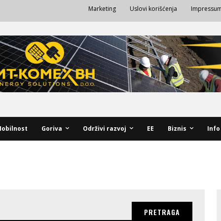
Marketing
Uslovi korišćenja
Impressu
obilnost
Goriva
Održivi razvoj
EE
Biznis
Info
PRETRAGA