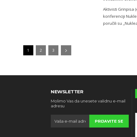
Aktivisti Grinpis
konferenciji Nukle
1
2
3
NEWSLETTER
Molimo Vas da unesete validnu e-mail
adresu
PRIJAVITE SE