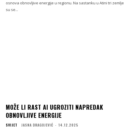
osnova obnovljive energije u regionu. Na sastanku u Atini tri zemlje
su se...
MOŽE LI RAST AI UGROZITI NAPREDAK
OBNOVLJIVE ENERGIJE
SVIJET
JASNA DRAGOJEVIĆ
-
14.12.2025