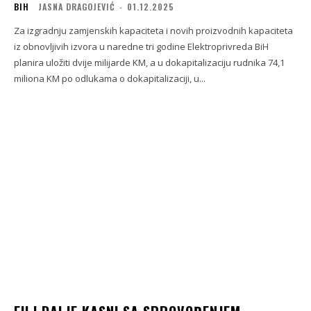
BIH
JASNA DRAGOJEVIĆ
-
01.12.2025
Za izgradnju zamjenskih kapaciteta i novih proizvodnih kapaciteta
iz obnovljivih izvora u naredne tri godine Elektroprivreda BiH
planira uložiti dvije milijarde KM, a u dokapitalizaciju rudnika 74,1
miliona KM po odlukama o dokapitalizaciji, u...