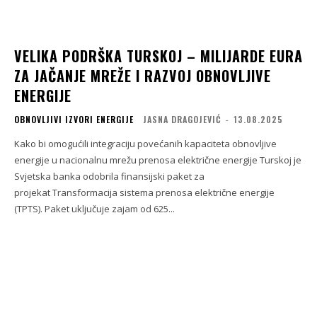
VELIKA PODRŠKA TURSKOJ – MILIJARDE EURA
ZA JAČANJE MREŽE I RAZVOJ OBNOVLJIVE
ENERGIJE
OBNOVLJIVI IZVORI ENERGIJE
JASNA DRAGOJEVIĆ
-
13.08.2025
Kako bi omogućili integraciju povećanih kapaciteta obnovljive
energije u nacionalnu mrežu prenosa električne energije Turskoj je
Svjetska banka odobrila finansijski paket za
projekat Transformacija sistema prenosa električne energije
(TPTS). Paket uključuje zajam od 625...