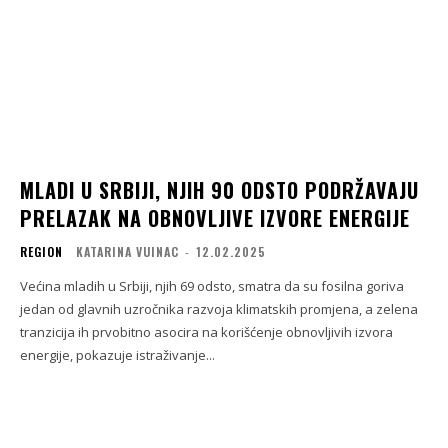
MLADI U SRBIJI, NJIH 90 ODSTO PODRŽAVAJU
PRELAZAK NA OBNOVLJIVE IZVORE ENERGIJE
REGION
KATARINA VUINAC
-
12.02.2025
Većina mladih u Srbiji, njih 69 odsto, smatra da su fosilna goriva
jedan od glavnih uzročnika razvoja klimatskih promjena, a zelena
tranzicija ih prvobitno asocira na korišćenje obnovljivih izvora
energije, pokazuje istraživanje...