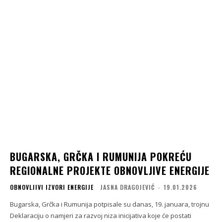
BUGARSKA, GRČKA I RUMUNIJA POKREĆU
REGIONALNE PROJEKTE OBNOVLJIVE ENERGIJE
OBNOVLJIVI IZVORI ENERGIJE
JASNA DRAGOJEVIĆ
-
19.01.2026
Bugarska, Grčka i Rumunija potpisale su danas, 19. januara, trojnu
Deklaraciju o namjeri za razvoj niza inicijativa koje će postati