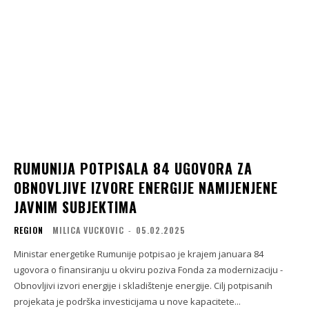
RUMUNIJA POTPISALA 84 UGOVORA ZA
OBNOVLJIVE IZVORE ENERGIJE NAMIJENJENE
JAVNIM SUBJEKTIMA
REGION
MILICA VUCKOVIC
-
05.02.2025
Ministar energetike Rumunije potpisao je krajem januara 84
ugovora o finansiranju u okviru poziva Fonda za modernizaciju -
Obnovljivi izvori energije i skladištenje energije. Cilj potpisanih
projekata je podrška investicijama u nove kapacitete...