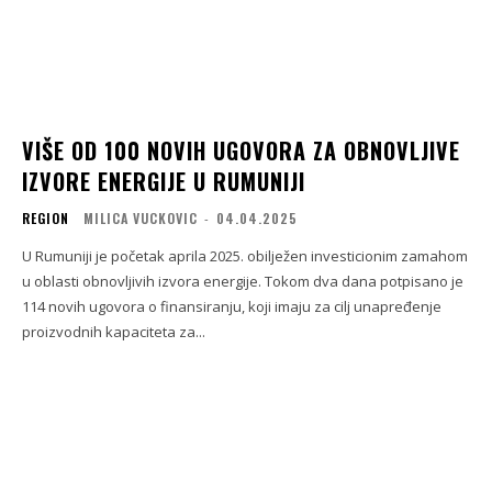
VIŠE OD 100 NOVIH UGOVORA ZA OBNOVLJIVE
IZVORE ENERGIJE U RUMUNIJI
REGION
MILICA VUCKOVIC
-
04.04.2025
U Rumuniji je početak aprila 2025. obilježen investicionim zamahom
u oblasti obnovljivih izvora energije. Tokom dva dana potpisano je
114 novih ugovora o finansiranju, koji imaju za cilj unapređenje
proizvodnih kapaciteta za...