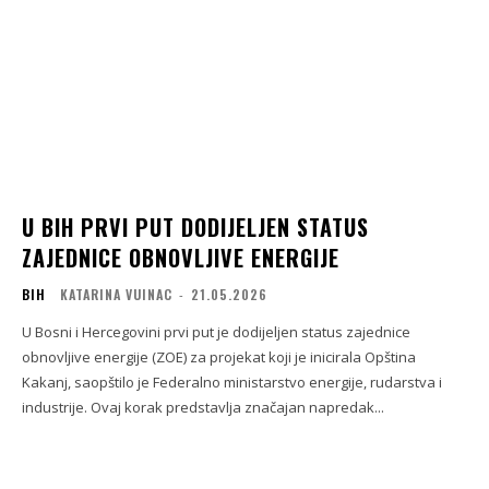
U BIH PRVI PUT DODIJELJEN STATUS
ZAJEDNICE OBNOVLJIVE ENERGIJE
BIH
KATARINA VUINAC
-
21.05.2026
U Bosni i Hercegovini prvi put je dodijeljen status zajednice
obnovljive energije (ZOE) za projekat koji je inicirala Opština
Kakanj, saopštilo je Federalno ministarstvo energije, rudarstva i
industrije. Ovaj korak predstavlja značajan napredak...