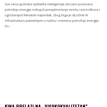
Sve veća upotreba vještačke inteligencije ubrzano povećava
potrošnju energije rizikujući preopterećenje mreža, rast troškova i
ugrožavajući klimatski napredak, zbog čega je cilj učiniti AI
infrastrukturu pametnijom u načinu i vremenu potrošnje energije.
Do...
KINA PRELAZI NA „VISOKOKVALITETAN”