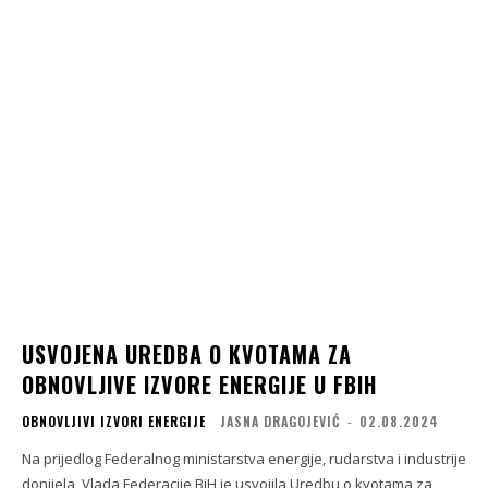
USVOJENA UREDBA O KVOTAMA ZA
OBNOVLJIVE IZVORE ENERGIJE U FBIH
OBNOVLJIVI IZVORI ENERGIJE
JASNA DRAGOJEVIĆ
-
02.08.2024
Na prijedlog Federalnog ministarstva energije, rudarstva i industrije
donijela, Vlada Federacije BiH je usvojila Uredbu o kvotama za