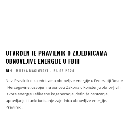
UTVRĐEN JE PRAVILNIK O ZAJEDNICAMA
OBNOVLJIVE ENERGIJE U FBIH
BIH
MILENA MAGLOVSKI
-
24.08.2024
Novi Pravilnik o zajednicama obnovljive energije u Federaciji Bosne
i Hercegovine, usvojen na osnovu Zakona o korištenju obnovljivih
izvora energije i efikasne kogeneracije, definiše osnivanje,
upravljanje i funkcionisanje zajednica obnovljive energije.
Pravilnik...