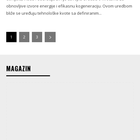
obnovljive izvore energije i efikasnu kogeneraciju. Ovom uredbom
bliže se uređuju tehnološke kvote sa definiranim...
1
2
3
MAGAZIN