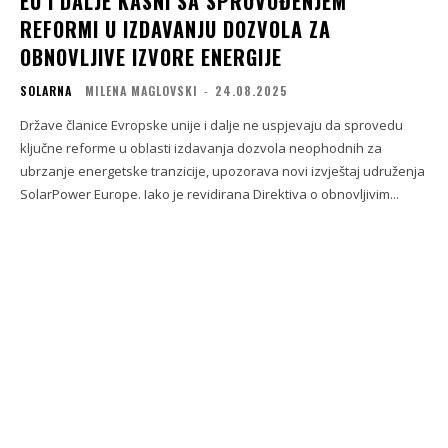
EU I DALJE KASNI SA SPROVOĐENJEM
REFORMI U IZDAVANJU DOZVOLA ZA
OBNOVLJIVE IZVORE ENERGIJE
SOLARNA
MILENA MAGLOVSKI
-
24.08.2025
Države članice Evropske unije i dalje ne uspjevaju da sprovedu
ključne reforme u oblasti izdavanja dozvola neophodnih za
ubrzanje energetske tranzicije, upozorava novi izvještaj udruženja
SolarPower Europe. Iako je revidirana Direktiva o obnovljivim...