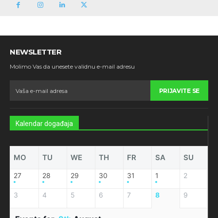
NEWSLETTER
Molimo Vas da unesete validnu e-mail adresu
PRIJAVITE SE
Kalendar događaja
MO
TU
WE
TH
FR
SA
SU
27
28
29
30
31
1
2
3
4
5
6
7
8
9