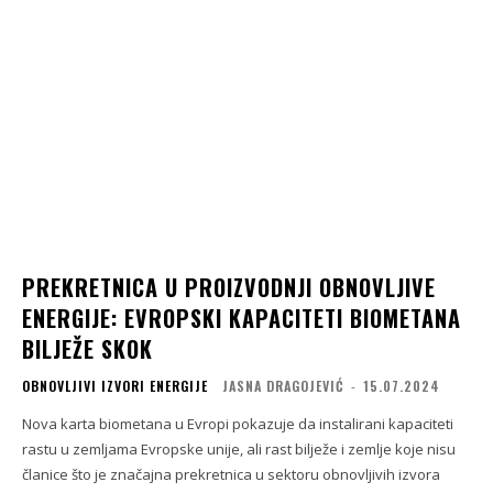
PREKRETNICA U PROIZVODNJI OBNOVLJIVE
ENERGIJE: EVROPSKI KAPACITETI BIOMETANA
BILJEŽE SKOK
OBNOVLJIVI IZVORI ENERGIJE
JASNA DRAGOJEVIĆ
-
15.07.2024
Nova karta biometana u Evropi pokazuje da instalirani kapaciteti
rastu u zemljama Evropske unije, ali rast bilježe i zemlje koje nisu
članice što je značajna prekretnica u sektoru obnovljivih izvora