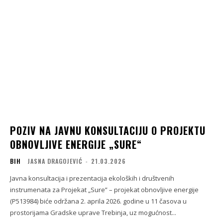
POZIV NA JAVNU KONSULTACIJU O PROJEKTU
OBNOVLJIVE ENERGIJE „SURE“
BIH
JASNA DRAGOJEVIĆ
-
21.03.2026
Javna konsultacija i prezentacija ekoloških i društvenih
instrumenata za Projekat „Sure” – projekat obnovljive energije
(P513984) biće održana 2. aprila 2026. godine u 11 časova u
prostorijama Gradske uprave Trebinja, uz mogućnost...