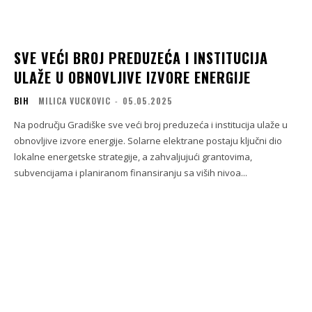
SVE VEĆI BROJ PREDUZEĆA I INSTITUCIJA
ULAŽE U OBNOVLJIVE IZVORE ENERGIJE
BIH
MILICA VUCKOVIC
-
05.05.2025
Na području Gradiške sve veći broj preduzeća i institucija ulaže u
obnovljive izvore energije. Solarne elektrane postaju ključni dio
lokalne energetske strategije, a zahvaljujući grantovima,
subvencijama i planiranom finansiranju sa viših nivoa...