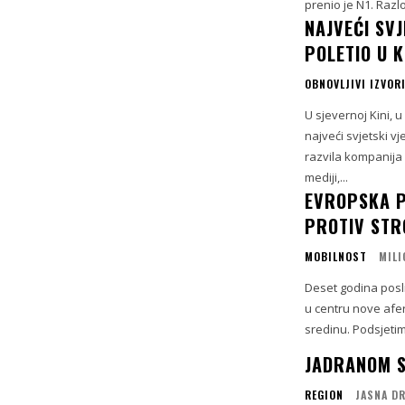
prenio je N1. Razl
NAJVEĆI SV
POLETIO U K
OBNOVLJIVI IZVORI
U sjevernoj Kini, 
najveći svjetski v
razvila kompanija
mediji,...
EVROPSKA P
PROTIV STR
MOBILNOST
MILI
Deset godina posl
u centru nove afer
sredinu. Podsjetimo
JADRANOM S
REGION
JASNA D