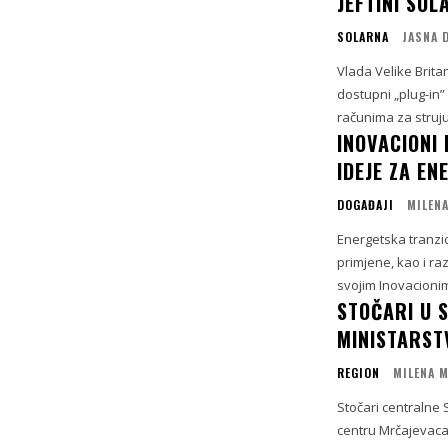
JEFTINI SO
SOLARNA
JASNA 
Vlada Velike Brita
dostupni „plug-in
računima za struju
INOVACIONI
IDEJE ZA E
DOGAĐAJI
MILEN
Energetska tranzic
primjene, kao i raz
svojim Inovacionim
STOČARI U S
MINISTARST
REGION
MILENA 
Stočari centralne 
centru Mrčajevaca 