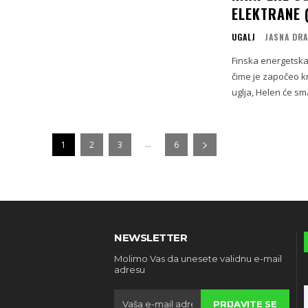
ELEKTRANE 
UGALJ
JASNA DRA
Finska energetska 
čime je započeo k
uglja, Helen će sma
...
1
2
3
6
NEWSLETTER
Molimo Vas da unesete validnu e-mail
adresu
PRIJAVITE SE