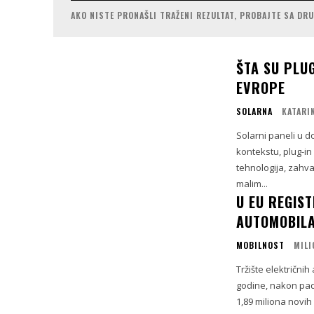
AKO NISTE PRONAŠLI TRAŽENI REZULTAT, PROBAJTE SA DR
ŠTA SU PLUG
EVROPE
SOLARNA
KATARI
Solarni paneli u d
kontekstu, plug-in
tehnologija, zahval
malim...
U EU REGIS
AUTOMOBILA
MOBILNOST
MILI
Tržište električni
godine, nakon pad
1,89 miliona novih 