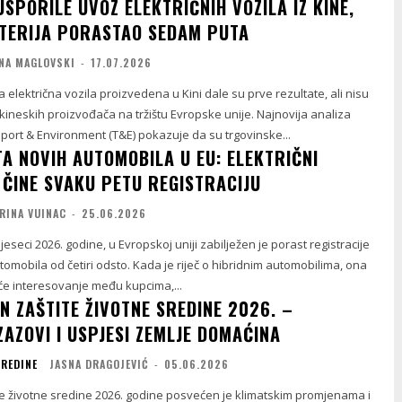
USPORILE UVOZ ELEKTRIČNIH VOZILA IZ KINE,
ATERIJA PORASTAO SEDAM PUTA
NA MAGLOVSKI
-
17.07.2026
 električna vozila proizvedena u Kini dale su prve rezultate, ali nisu
 kineskih proizvođača na tržištu Evropske unije. Najnovija analiza
port & Environment (T&E) pokazuje da su trgovinske...
TA NOVIH AUTOMOBILA U EU: ELEKTRIČNI
 ČINE SVAKU PETU REGISTRACIJU
RINA VUINAC
-
25.06.2026
eseci 2026. godine, u Evropskoj uniji zabilježen je porast registracije
tomobila od četiri odsto. Kada je riječ o hibridnim automobilima, ona
će interesovanje među kupcima,...
N ZAŠTITE ŽIVOTNE SREDINE 2026. –
ZAZOVI I USPJESI ZEMLJE DOMAĆINA
SREDINE
JASNA DRAGOJEVIĆ
-
05.06.2026
te životne sredine 2026. godine posvećen je klimatskim promjenama i