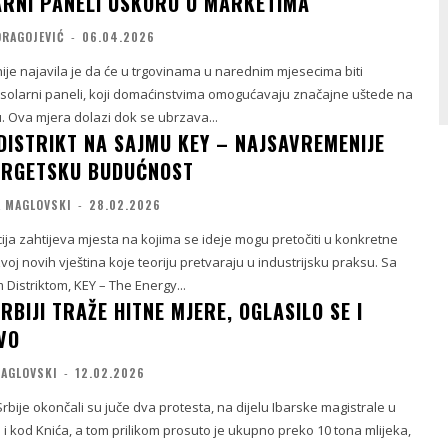
LARNI PANELI USKORO U MARKETIMA
DRAGOJEVIĆ
-
06.04.2026
nije najavila je da će u trgovinama u narednim mjesecima biti
” solarni paneli, koji domaćinstvima omogućavaju značajne uštede na
. Ova mjera dolazi dok se ubrzava...
 DISTRIKT NA SAJMU KEY – NAJSAVREMENIJE
NERGETSKU BUDUĆNOST
A MAGLOVSKI
-
28.02.2026
ija zahtijeva mjesta na kojima se ideje mogu pretočiti u konkretne
voj novih vještina koje teoriju pretvaraju u industrijsku praksu. Sa
 Distriktom, KEY – The Energy...
RBIJI TRAŽE HITNE MJERE, OGLASILO SE I
VO
MAGLOVSKI
-
12.02.2026
Srbije okončali su juče dva protesta, na dijelu Ibarske magistrale u
i kod Knića, a tom prilikom prosuto je ukupno preko 10 tona mlijeka,