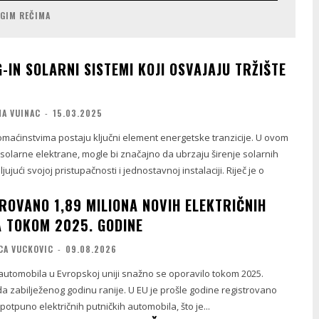
UGIM REČIMA
-IN SOLARNI SISTEMI KOJI OSVAJAJU TRŽIŠTE
NA VUINAC
-
15.03.2025
omaćinstvima postaju ključni element energetske tranzicije. U ovom
 solarne elektrane, mogle bi značajno da ubrzaju širenje solarnih
jujući svojoj pristupačnosti i jednostavnoj instalaciji. Riječ je o
TROVANO 1,89 MILIONA NOVIH ELEKTRIČNIH
 TOKOM 2025. GODINE
CA VUCKOVIC
-
09.08.2026
h automobila u Evropskoj uniji snažno se oporavilo tokom 2025.
a zabilježenog godinu ranije. U EU je prošle godine registrovano
potpuno električnih putničkih automobila, što je...