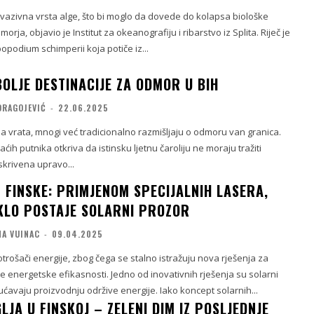
nvazivna vrsta alge, što bi moglo da dovede do kolapsa biološke
rja, objavio je Institut za okeanografiju i ribarstvo iz Splita. Riječ je
popodium schimperii koja potiče iz...
OLJE DESTINACIJE ZA ODMOR U BIH
DRAGOJEVIĆ
-
22.06.2025
a vrata, mnogi već tradicionalno razmišljaju o odmoru van granica.
ćih putnika otkriva da istinsku ljetnu čaroliju ne moraju tražiti
 skrivena upravo...
Z FINSKE: PRIMJENOM SPECIJALNIH LASERA,
KLO POSTAJE SOLARNI PROZOR
NA VUINAC
-
09.04.2025
otrošači energije, zbog čega se stalno istražuju nova rješenja za
e energetske efikasnosti. Jedno od inovativnih rješenja su solarni
ućavaju proizvodnju održive energije. Iako koncept solarnih...
LJA U FINSKOJ – ZELENI DIM IZ POSLJEDNJE