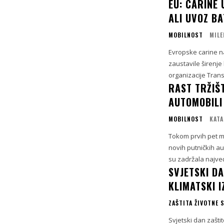
EU: CARINE 
ALI UVOZ B
MOBILNOST
MILE
Evropske carine na
zaustavile širenje
organizacije Trans
RAST TRŽIŠ
AUTOMOBILI
MOBILNOST
KATA
Tokom prvih pet mj
novih putničkih au
su zadržala najve
SVJETSKI DA
KLIMATSKI I
ZAŠTITA ŽIVOTNE 
Svjetski dan zašti