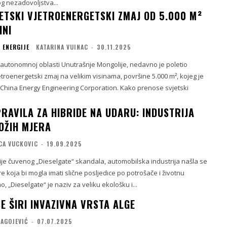
og nezadovoljstva...
JETSKI VJETROENERGETSKI ZMAJ OD 5.000 M²
INI
 ENERGIJE
KATARINA VUINAC
-
30.11.2025
u autonomnoj oblasti Unutrašnje Mongolije, nedavno je poletio
jetroenergetski zmaj na velikim visinama, površine 5.000 m², kojeg je
 China Energy Engineering Corporation. Kako prenose svjetski
RAVILA ZA HIBRIDE NA UDARU: INDUSTRIJA
OŽIH MJERA
CA VUCKOVIC
-
19.09.2025
ije čuvenog „Dieselgate“ skandala, automobilska industrija našla se
e koja bi mogla imati slične posljedice po potrošače i životnu
, „Dieselgate“ je naziv za veliku ekološku i...
E ŠIRI INVAZIVNA VRSTA ALGE
RAGOJEVIĆ
-
07.07.2025