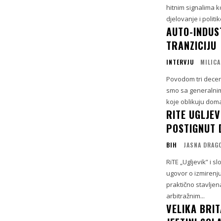
hitnim signalima k
djelovanje i politi
AUTO-INDUST
TRANZICIJU
INTERVJU
MILICA
Povodom tri deceni
smo sa generalnim
koje oblikuju doma
RITE UGLJEV
POSTIGNUT 
BIH
JASNA DRAG
RiTE „Ugljevik” i 
ugovor o izmirenj
praktično stavlje
arbitražnim...
VELIKA BRIT