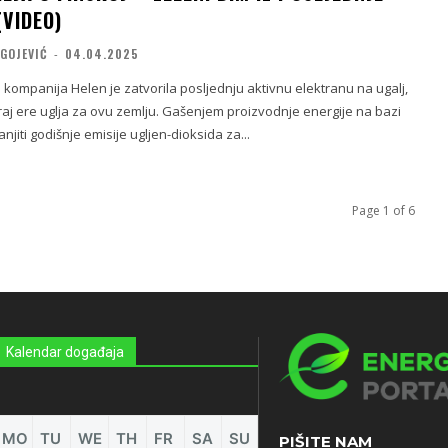
(VIDEO)
GOJEVIĆ
-
04.04.2025
kompanija Helen je zatvorila posljednju aktivnu elektranu na ugalj,
raj ere uglja za ovu zemlju. Gašenjem proizvodnje energije na bazi
njiti godišnje emisije ugljen-dioksida za...
Page 1 of 6
Kalendar događaja
MO
TU
WE
TH
FR
SA
SU
PIŠITE NAM