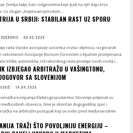
oje Zemlja šalje, kao i odgovorima koje ljudi na njih daju kroz
ke. Uz slogan „Inspirisani prirodom....
RIJA U SRBIJI: STABILAN RAST UZ SPORU
 VUCKOVIC
-
08.05.2026
je rada Srpske asocijacije uvoznika vozila i dijelova, razgovarali
 sekretarom Asocijacije Borisom Ćorovićem o ključnim promjenama
će tržište automobila. Od rekordnog rasta prodaje novih vozila i...
IK IZBJEGAO ARBITRAŽU U VAŠINGTONU,
DOGOVOR SA SLOVENIJOM
OJEVIĆ
-
14.04.2026
slovenačka kompanija Elektrogospodarstvo Slovenije potpisali su
u međusobnih obaveza, čime je okončan dugogodišnji spor i
na tačka na arbitražni postupak koji se vodio pred međunarodnim
ANIJA TRAŽI ŠTO POVOLJNIJU ENERGIJU –