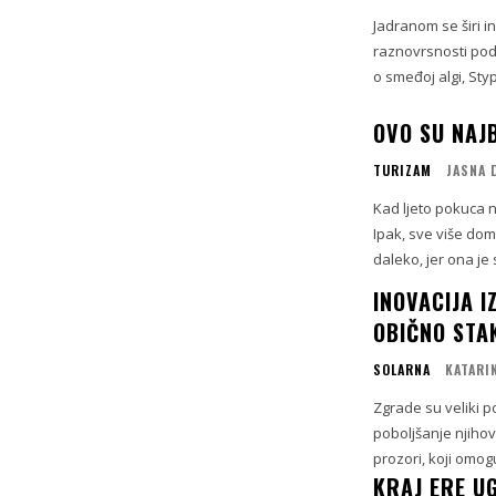
Jadranom se širi i
raznovrsnosti podmo
o smeđoj algi, Sty
OVO SU NAJB
TURIZAM
JASNA 
Kad ljeto pokuca n
Ipak, sve više doma
daleko, jer ona je
INOVACIJA I
OBIČNO STA
SOLARNA
KATARI
Zgrade su veliki p
poboljšanje njihov
prozori, koji omog
KRAJ ERE UG