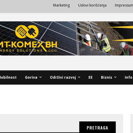
Marketing
Uslovi korišćenja
Impressu
obilnost
Goriva
Održivi razvoj
EE
Biznis
Info
PRETRAGA