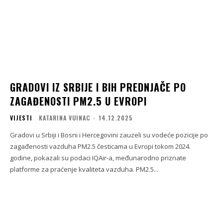
GRADOVI IZ SRBIJE I BIH PREDNJAČE PO
ZAGAĐENOSTI PM2.5 U EVROPI
VIJESTI
KATARINA VUINAC
-
14.12.2025
Gradovi u Srbiji i Bosni i Hercegovini zauzeli su vodeće pozicije po
zagađenosti vazduha PM2.5 česticama u Evropi tokom 2024.
godine, pokazali su podaci IQAir-a, međunarodno priznate
platforme za praćenje kvaliteta vazduha. PM2.5...