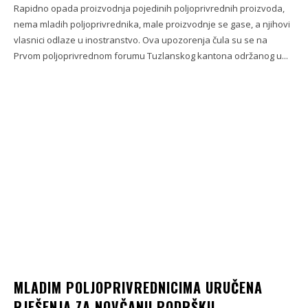
Rapidno opada proizvodnja pojedinih poljoprivrednih proizvoda,
nema mladih poljoprivrednika, male proizvodnje se gase, a njihovi
vlasnici odlaze u inostranstvo. Ova upozorenja čula su se na
Prvom poljoprivrednom forumu Tuzlanskog kantona održanog u...
MLADIM POLJOPRIVREDNICIMA URUČENA
RJEŠENJA ZA NOVČANU PODRŠKU