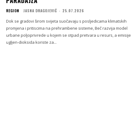
PARADAJZA
REGION
JASNA DRAGOJEVIĆ
-
25.07.2026
Dok se gradovi širom svijeta suočavaju s posljedicama klimatskih
promjena i pritiscima na prehrambene sisteme, Beč razvija model
urbane poljoprivrede u kojem se otpad pretvara u resurs, a emisije
ugljen-dioksida koriste za...