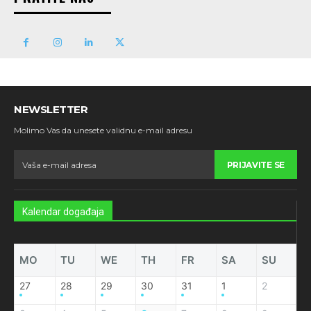
NEWSLETTER
Molimo Vas da unesete validnu e-mail adresu
PRIJAVITE SE
Kalendar događaja
MO
TU
WE
TH
FR
SA
SU
27
28
29
30
31
1
2