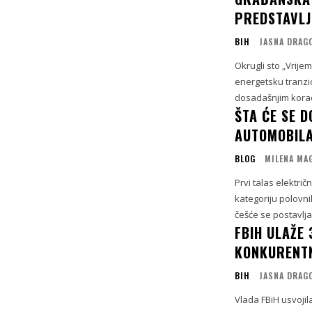
PREDSTAVLJ
BIH
JASNA DRAG
Okrugli sto „Vrije
energetsku tranzici
dosadašnjim korac
ŠTA ĆE SE D
AUTOMOBILA
BLOG
MILENA MA
Prvi talas elektri
kategoriju polovni
češće se postavlja
FBIH ULAŽE
KONKURENT
BIH
JASNA DRAG
Vlada FBiH usvojil