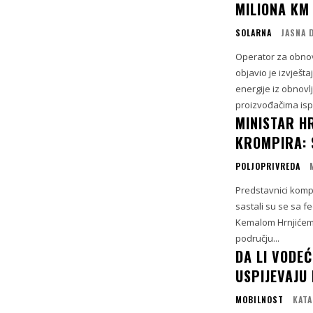
MILIONA KM
SOLARNA
JASNA 
Operator za obnovl
objavio je izvješt
energije iz obnovl
proizvođačima isp
MINISTAR H
KROMPIRA: S
POLJOPRIVREDA
Predstavnici komp
sastali su se sa f
Kemalom Hrnjićem 
području...
DA LI VODEĆ
USPIJEVAJU 
MOBILNOST
KATA