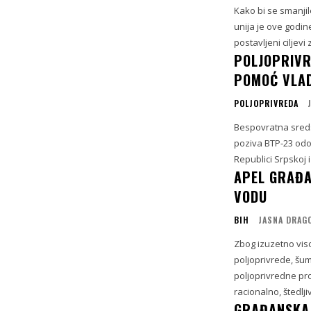
Kako bi se smanjil
unija je ove godin
postavljeni ciljevi
POLJOPRIVR
POMOĆ VLA
POLJOPRIVREDA
Bespovratna sreds
poziva BTP-23 odo
Republici Srpskoj 
APEL GRAĐA
VODU
BIH
JASNA DRAG
Zbog izuzetno vis
poljoprivrede, šu
poljoprivredne pr
racionalno, štedlji
GRAĐANSKA 