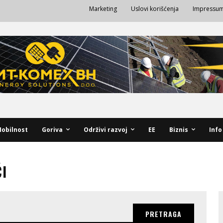
Marketing
Uslovi korišćenja
Impressu
obilnost
Goriva
Održivi razvoj
EE
Biznis
Info
I
PRETRAGA