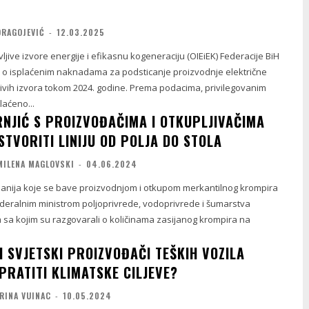
DRAGOJEVIĆ
-
12.03.2025
jive izvore energije i efikasnu kogeneraciju (OIEiEK) Federacije BiH
aj o isplaćenim naknadama za podsticanje proizvodnje električne
jivih izvora tokom 2024. godine. Prema podacima, privilegovanim
laćeno...
RNJIĆ S PROIZVOĐAČIMA I OTKUPLJIVAČIMA
TVORITI LINIJU OD POLJA DO STOLA
MILENA MAGLOVSKI
-
04.06.2024
anija koje se bave proizvodnjom i otkupom merkantilnog krompira
ederalnim ministrom poljoprivrede, vodoprivrede i šumarstva
sa kojim su razgovarali o količinama zasijanog krompira na
I SVJETSKI PROIZVOĐAČI TEŠKIH VOZILA
PRATITI KLIMATSKE CILJEVE?
RINA VUINAC
-
10.05.2024