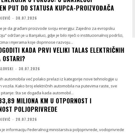
EN PUT DO STATUSA KUPCA-PROIZVOĐAČA
OJEVIĆ
-
30.07.2026
me je da građani proizvode svoju energiju: Zajedno za evropsku
ju” održan je u Banjaluci, gdje je bilo riječi o institucionalnoj podršci,
ima i mjerama koje doprinose razvoju...
OGODITI KADA PRVI VELIKI TALAS ELEKTRIČNIH
 OSTARI?
GLOVSKI
-
30.07.2026
čnih automobila već polako prelazi iz kategorije nove tehnologije u
h vozila. Kako broj električnih automobila na putevima raste, sve
 pitanje: šta se događa kada automobil...
 33,89 MILIONA KM U OTPORNOST I
NOST POLJOPRIVREDE
OJEVIĆ
-
20.07.2026
a je informaciju Federalnog ministarstva poljoprivrede, vodoprivrede