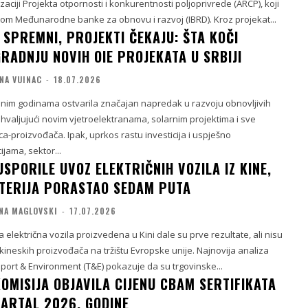
zaciji Projekta otpornosti i konkurentnosti poljoprivrede (ARCP), koji
itom Međunarodne banke za obnovu i razvoj (IBRD). Kroz projekat...
 SPREMNI, PROJEKTI ČEKAJU: ŠTA KOČI
GRADNJU NOVIH OIE PROJEKATA U SRBIJI
NA VUINAC
-
18.07.2026
odnim godinama ostvarila značajan napredak u razvoju obnovljivih
ahvaljujući novim vjetroelektranama, solarnim projektima i sve
-proizvođača. Ipak, uprkos rastu investicija i uspješno
jama, sektor...
USPORILE UVOZ ELEKTRIČNIH VOZILA IZ KINE,
ATERIJA PORASTAO SEDAM PUTA
NA MAGLOVSKI
-
17.07.2026
 električna vozila proizvedena u Kini dale su prve rezultate, ali nisu
 kineskih proizvođača na tržištu Evropske unije. Najnovija analiza
port & Environment (T&E) pokazuje da su trgovinske...
OMISIJA OBJAVILA CIJENU CBAM SERTIFIKATA
VARTAL 2026. GODINE