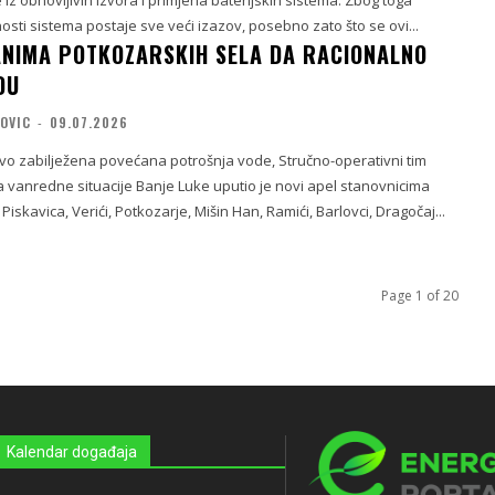
osti sistema postaje sve veći izazov, posebno zato što se ovi...
NIMA POTKOZARSKIH SELA DA RACIONALNO
DU
KOVIC
-
09.07.2026
vo zabilježena povećana potrošnja vode, Stručno-operativni tim
 vanredne situacije Banje Luke uputio je novi apel stanovnicima
iskavica, Verići, Potkozarje, Mišin Han, Ramići, Barlovci, Dragočaj...
Page 1 of 20
Kalendar događaja