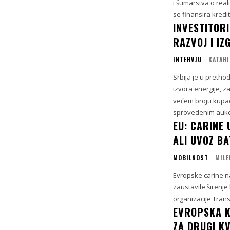
i šumarstva o reali
se finansira kred
INVESTITORI
RAZVOJ I IZ
INTERVJU
KATARI
Srbija je u preth
izvora energije, z
većem broju kupaca
sprovedenim aukci
EU: CARINE 
ALI UVOZ B
MOBILNOST
MILE
Evropske carine na
zaustavile širenje
organizacije Trans
EVROPSKA K
ZA DRUGI K