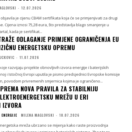
AGLOVSKI
-
12.07.2026
objavila je cijenu CBAM sertifikata koja će se primjenjivati za drugi
ne. Cijena iznosi 75,28 eura, što predstavlja blago smanjenje u
tal, kada je sertifikat...
TRAŽE ODLAGANJE PRIMJENE OGRANIČENJA EU
IZIČNU ENERGETSKU OPREMU
VUCKOVIC
-
11.07.2026
je razvijaju projekte obnovljivih izvora energije i baterijskih
lnoj i Istočnoj Evropi uputila je pismo predsjednici Evropske komisije
en, povodom privremenih smjernica kojima je ograničeno...
IPREMA NOVA PRAVILA ZA STABILNIJU
LEKTROENERGETSKU MREŽU U ERI
H IZVORA
 ENERGIJE
MILENA MAGLOVSKI
-
10.07.2026
nergetska mreža ubrzano se mijenja kako raste proizvodnja
 iz obnovljivih izvora i primjena baterijskih sistema. Zbog toga