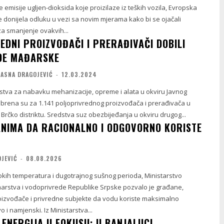
e emisije ugljen-dioksida koje proizilaze iz teških vozila, Evropska
e donijela odluku u vezi sa novim mjerama kako bi se ojačali
 za smanjenje ovakvih...
EDNI PROIZVOĐAČI I PRERAĐIVAČI DOBILI
DE MAĐARSKE
JASNA DRAGOJEVIĆ
-
12.03.2024
tva za nabavku mehanizacije, opreme i alata u okviru Javnog
brena su za 1.141 poljoprivrednog proizvođača i prerađivača u
i Brčko distriktu. Sredstva suz obezbijeđanja u okviru drugog...
NIMA DA RACIONALNO I ODGOVORNO KORISTE
OJEVIĆ
-
08.08.2026
okih temperatura i dugotrajnog sušnog perioda, Ministarstvo
marstva i vodoprivrede Republike Srpske pozvalo je građane,
oizvođače i privredne subjekte da vodu koriste maksimalno
vo i namjenski. Iz Ministarstva...
ENERGIJA U FOKUSU: U BANJALUCI