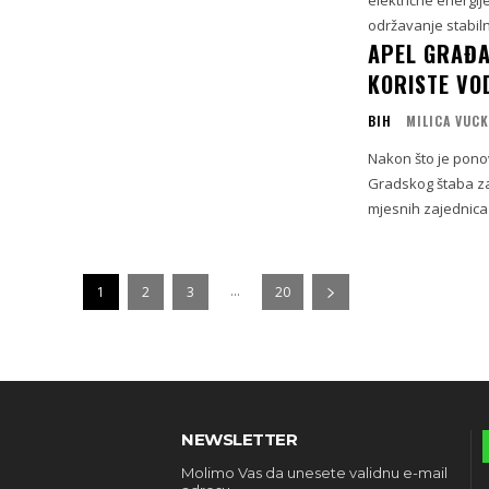
održavanje stabiln
APEL GRAĐA
KORISTE VO
BIH
MILICA VUC
Nakon što je pono
Gradskog štaba za
mjesnih zajednica P
...
1
2
3
20
NEWSLETTER
Molimo Vas da unesete validnu e-mail