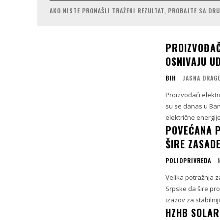
AKO NISTE PRONAŠLI TRAŽENI REZULTAT, PROBAJTE SA DR
PROIZVOĐAČ
OSNIVAJU U
BIH
JASNA DRAG
Proizvođači elektr
su se danas u Banj
električne energij
POVEĆANA P
ŠIRE ZASAD
POLJOPRIVREDA
Velika potražnja 
Srpske da šire pro
izazov za stabilnij
HZHB SOLAR