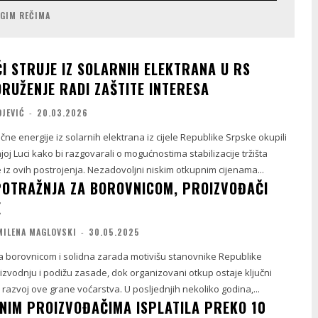
UGIM REČIMA
I STRUJE IZ SOLARNIH ELEKTRANA U RS
DRUŽENJE RADI ZAŠTITE INTERESA
OJEVIĆ
-
20.03.2026
ične energije iz solarnih elektrana iz cijele Republike Srpske okupili
oj Luci kako bi razgovarali o mogućnostima stabilizacije tržišta
e iz ovih postrojenja. Nezadovoljni niskim otkupnim cijenama...
OTRAŽNJA ZA BOROVNICOM, PROIZVOĐAČI
E
MILENA MAGLOVSKI
-
30.05.2025
za borovnicom i solidna zarada motivišu stanovnike Republike
izvodnju i podižu zasade, dok organizovani otkup ostaje ključni
i razvoj ove grane voćarstva. U posljednjih nekoliko godina,...
NIM PROIZVOĐAČIMA ISPLATILA PREKO 10