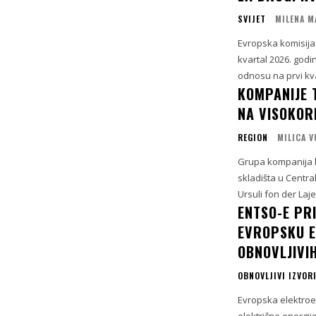
SVIJET
MILENA M
Evropska komisija 
kvartal 2026. godi
odnosu na prvi kvar
KOMPANIJE 
NA VISOKOR
REGION
MILICA 
Grupa kompanija ko
skladišta u Centra
Ursuli fon der Laj
ENTSO-E PR
EVROPSKU E
OBNOVLJIVI
OBNOVLJIVI IZVORI
Evropska elektroe
električne energije