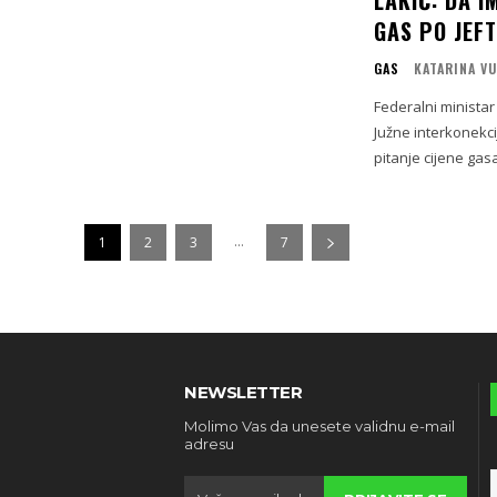
LAKIĆ: DA 
GAS PO JEFT
GAS
KATARINA V
Federalni ministar
Južne interkonekcije, al
pitanje cijene gas
...
1
2
3
7
NEWSLETTER
Molimo Vas da unesete validnu e-mail
adresu