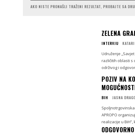
AKO NISTE PRONAŠLI TRAŽENI REZULTAT, PROBAJTE SA DR
ZELENA GRA
INTERVJU
KATARI
Udruženje „Savjet 
različitih oblasti 
održivog i odgovor
POZIV NA K
MOGUĆNOSTI
BIH
JASNA DRAG
Spoljnotrgovinska 
APROPO organizuje
realizacije u BiH”,
ODGOVORNO 