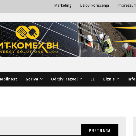
Marketing
Uslovi korišćenja
Impressu
obilnost
Goriva
Održivi razvoj
EE
Biznis
Info
PRETRAGA