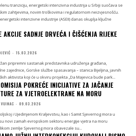
enu tranziciju, energetski intenzivna industrija u Srbiji suočava se
škim zahtjevima, novim troškovima i regulatornom neizvjesnošću.
 energetski intenzivne industrije (ASEII) danas okuplja ključne
 AKCIJE SADNJE DRVEĆA I ČIŠĆENJA RIJEKE
OJEVIĆ
-
15.03.2026
žan pripremni sastanak predstavnika udruženja građana,
ne zajednice, Gorske službe spasavanja – stanica Bijeljina, javnih
kih aktivista koji će u okviru projekta „Da Majevica bude park...
OMISIJA POKREĆE INICIJATIVE ZA JAČANJE
TURE ZA VJETROELEKTRANE NA MORU
 VUINAC
-
09.03.2026
oljskoj i Ujedinjenom Kraljevstvu, kao i Samit Sjevernog mora u
 su novi zamah evropskom sektoru energije vjetra na moru
ilikom zemlje Sjevernog mora obavezale su...