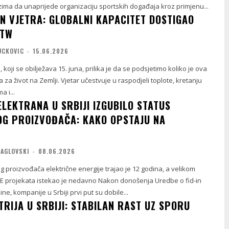
ima da unaprijede organizaciju sportskih događaja kroz primjenu...
AN VJETRA: GLOBALNI KAPACITET DOSTIGAO
 TW
UCKOVIC
-
15.06.2026
, koji se obilježava 15. juna, prilika je da se podsjetimo koliko je ova
 za život na Zemlji. Vjetar učestvuje u raspodjeli toplote, kretanju
 i...
ELEKTRANA U SRBIJI IZGUBILO STATUS
G PROIZVOĐAČA: KAKO OPSTAJU NA
MAGLOVSKI
-
08.06.2026
 proizvođača električne energije trajao je 12 godina, a velikom
OIE projekata istekao je nedavno Nakon donošenja Uredbe o fid-in
ne, kompanije u Srbiji prvi put su dobile...
RIJA U SRBIJI: STABILAN RAST UZ SPORU