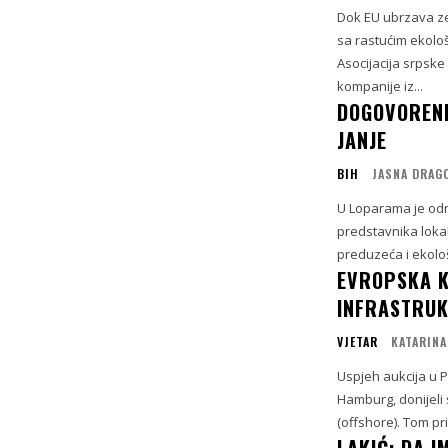
Dok EU ubrzava zel
sa rastućim ekolo
Asocijacija srpske
kompanije iz...
DOGOVORENE
JANJE
BIH
JASNA DRAG
U Loparama je odr
predstavnika lokal
preduzeća i ekološ
EVROPSKA K
INFRASTRUK
VJETAR
KATARINA
Uspjeh aukcija u P
Hamburg, donijeli
(offshore). Tom pr