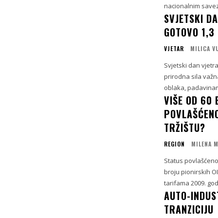
nacionalnim savez
SVJETSKI D
GOTOVO 1,3
VJETAR
MILICA V
Svjetski dan vjetra
prirodna sila važna
oblaka, padavinama
VIŠE OD 60 
POVLAŠĆENO
TRŽIŠTU?
REGION
MILENA 
Status povlašćenog
broju pionirskih 
tarifama 2009. godi
AUTO-INDUST
TRANZICIJU