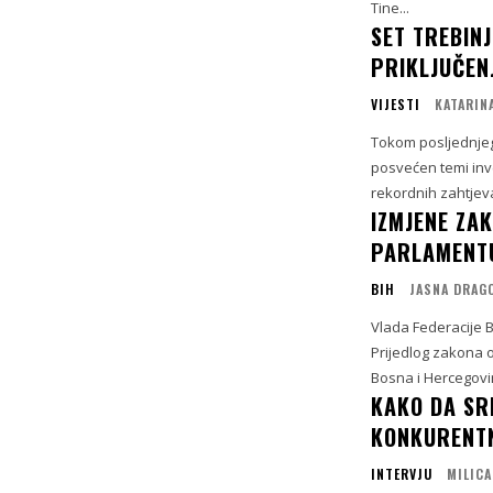
Tine...
SET TREBINJ
PRIKLJUČEN
VIJESTI
KATARIN
Tokom posljednjeg
posvećen temi inve
rekordnih zahtjeva
IZMJENE ZA
PARLAMENTU
BIH
JASNA DRAG
Vlada Federacije B
Prijedlog zakona 
Bosna i Hercegovin
KAKO DA SR
KONKURENTN
INTERVJU
MILICA