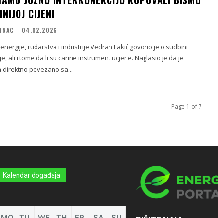
IMAMO JUŽNU INTERKONEKCIJU KUPOVALI BISMO
INIJOJ CIJENI
UINAC
-
04.02.2026
 energije, rudarstva i industrije Vedran Lakić govorio je o sudbini
i i tome da li su carine instrument ucjene. Naglasio je da je
a direktno povezano sa...
Page 1 of 7
Kalendar događaja
MO
TU
WE
TH
FR
SA
SU