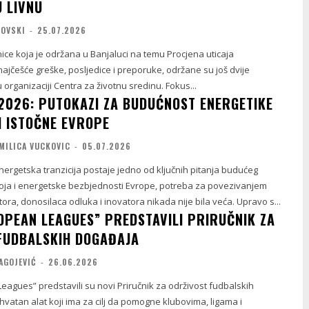
U LIVNU
LOVSKI
-
25.07.2026
ce koja je održana u Banjaluci na temu Procjena uticaja
najčešće greške, posljedice i preporuke, održane su još dvije
 organizaciji Centra za životnu sredinu. Fokus...
2026: PUTOKAZI ZA BUDUĆNOST ENERGETIKE
I ISTOČNE EVROPE
MILICA VUCKOVIC
-
05.07.2026
ergetska tranzicija postaje jedno od ključnih pitanja budućeg
ja i energetske bezbjednosti Evrope, potreba za povezivanjem
tora, donosilaca odluka i inovatora nikada nije bila veća. Upravo s...
ROPEAN LEAGUES” PREDSTAVILI PRIRUČNIK ZA
FUDBALSKIH DOGAĐAJA
AGOJEVIĆ
-
26.06.2026
eagues” predstavili su novi Priručnik za održivost fudbalskih
atan alat koji ima za cilj da pomogne klubovima, ligama i