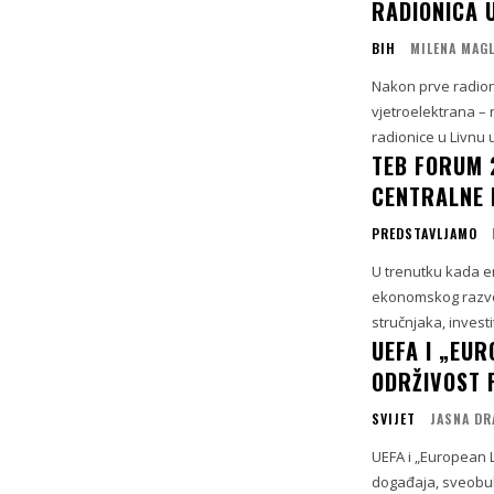
RADIONICA 
BIH
MILENA MAG
Nakon prve radioni
vjetroelektrana – 
radionice u Livnu u
TEB FORUM 
CENTRALNE 
PREDSTAVLJAMO
U trenutku kada en
ekonomskog razvo
stručnjaka, investi
UEFA I „EU
ODRŽIVOST 
SVIJET
JASNA DR
UEFA i „European L
događaja, sveobuhv