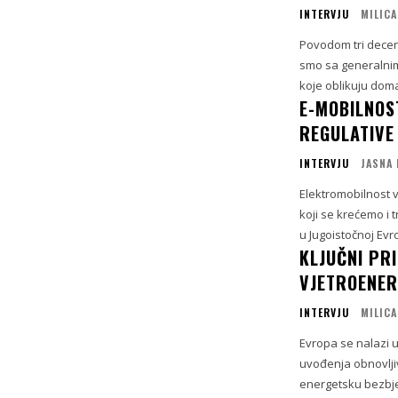
INTERVJU
MILICA
Povodom tri deceni
smo sa generalnim
koje oblikuju doma
E-MOBILNOST
REGULATIVE 
INTERVJU
JASNA 
Elektromobilnost v
koji se krećemo i 
u Jugoistočnoj Ev
KLJUČNI PRI
VJETROENER
INTERVJU
MILICA
Evropa se nalazi 
uvođenja obnovlji
energetsku bezbje