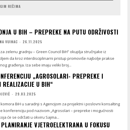
UGIM REČIMA
DNJA U BIH – PREPREKE NA PUTU ODRŽIVOSTI
NA VUINAC
-
26.11.2025
za zelenu gradnju – Green Council BiH” okuplja stručnjake iz
s ciljem da kroz interdisciplinarni pristup promoviše najbolje prakse
nog građenja. Iza sebe imaju veliki broj...
ONFERENCIJU „AGROSOLARI- PREPREKE I
 REALIZACIJE U BIH“
OJEVIĆ
-
29.03.2025
komora BiH u saradnji s Agencijom za projektni i poslovni konsalting
 konferenciju pod nazivom „Agrosolari – prepreke i mogućnosti
 koja će se održati u okviru Sajma...
PLANIRANJE VJETROELEKTRANA U FOKUSU