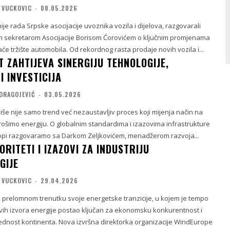
 VUCKOVIC
-
08.05.2026
je rada Srpske asocijacije uvoznika vozila i dijelova, razgovarali
 sekretarom Asocijacije Borisom Ćorovićem o ključnim promjenama
će tržište automobila. Od rekordnog rasta prodaje novih vozila i...
 ZAHTIJEVA SINERGIJU TEHNOLOGIJE,
I INVESTICIJA
DRAGOJEVIĆ
-
03.05.2026
iše nije samo trend već nezaustavljiv proces koji mijenja način na
trošimo energiju. O globalnim standardima i izazovima infrastrukture
ropi razgovaramo sa Darkom Zeljkovićem, menadžerom razvoja...
ORITETI I IZAZOVI ZA INDUSTRIJU
GIJE
 VUCKOVIC
-
29.04.2026
u prelomnom trenutku svoje energetske tranzicije, u kojem je tempo
vih izvora energije postao ključan za ekonomsku konkurentnost i
dnost kontinenta. Nova izvršna direktorka organizacije WindEurope