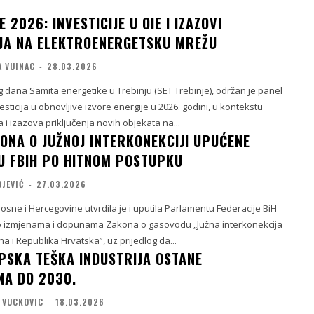
E 2026: INVESTICIJE U OIE I IZAZOVI
JA NA ELEKTROENERGETSKU MREŽU
A VUINAC
-
28.03.2026
 dana Samita energetike u Trebinju (SET Trebinje), održan je panel
sticija u obnovljive izvore energije u 2026. godini, u kontekstu
 i izazova priključenja novih objekata na...
KONA O JUŽNOJ INTERKONEKCIJI UPUĆENE
 FBIH PO HITNOM POSTUPKU
OJEVIĆ
-
27.03.2026
osne i Hercegovine utvrdila je i uputila Parlamentu Federacije BiH
o izmjenama i dopunama Zakona o gasovodu „Južna interkonekcija
a i Republika Hrvatska”, uz prijedlog da...
PSKA TEŠKA INDUSTRIJA OSTANE
A DO 2030.
 VUCKOVIC
-
18.03.2026