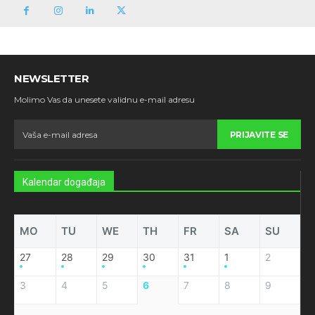
NEWSLETTER
Molimo Vas da unesete validnu e-mail adresu
PRIJAVITE SE
Kalendar događaja
MO
TU
WE
TH
FR
SA
SU
27
28
29
30
31
1
2
3
4
5
6
7
8
9