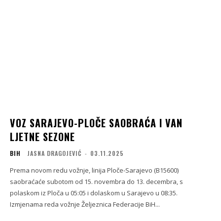
VOZ SARAJEVO-PLOČE SAOBRAĆA I VAN
LJETNE SEZONE
BIH
JASNA DRAGOJEVIĆ
-
03.11.2025
Prema novom redu vožnje, linija Ploče-Sarajevo (B15600)
saobraćaće subotom od 15. novembra do 13. decembra, s
polaskom iz Ploča u 05:05 i dolaskom u Sarajevo u 08:35.
Izmjenama reda vožnje Željeznica Federacije BiH...