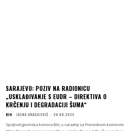
SARAJEVO: POZIV NA RADIONICU
„USKLAĐIVANJE S EUDR – DIREKTIVA O
KRČENJU I DEGRADACIJI ŠUMA“
BIH
JASNA DRAGOJEVIĆ
-
20.09.2025
Spoljnotrgovinska komora BiH, u saradnji sa Privrednom komorom