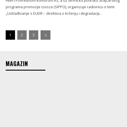
FBiH i Privrednom komorom RS, a uz tehničku podršku Švajcarskog
programa promocije izvoza (SIPPO), organizuje radionicu o temi
„Usklađivanje s EUDR – direktiva o krčenju i degradaciji...
1
2
3
MAGAZIN