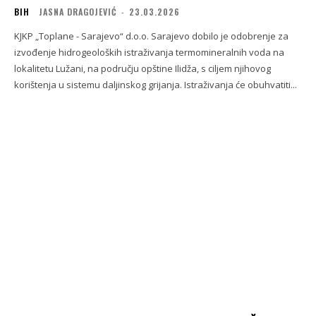
BIH
JASNA DRAGOJEVIĆ
-
23.03.2026
KJKP „Toplane - Sarajevo“ d.o.o. Sarajevo dobilo je odobrenje za
izvođenje hidrogeoloških istraživanja termomineralnih voda na
lokalitetu Lužani, na području opštine Ilidža, s ciljem njihovog
korištenja u sistemu daljinskog grijanja. Istraživanja će obuhvatiti...