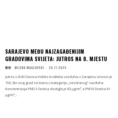
SARAJEVO MEĐU NAJZAGAĐENIJIM
GRADOVIMA SVIJETA: JUTROS NA 8. MJESTU
BIH
MILENA MAGLOVSKI
-
20.11.2025
Jutros u 8.00 časova indeks kvaliteta vazduha u Sarajevu iznosio je
156, što ovaj grad svrstava u kategoriju „nezdravog” vazduha.
Koncentracija PM2.5 čestica dostigla je 63 µg/m³, a PM10 čestica 61
µg/m³,...