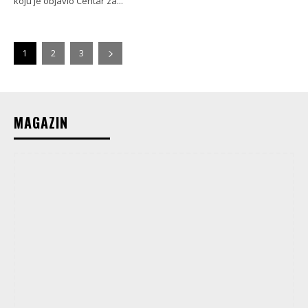
koju je objavio Centar za...
1
2
3
MAGAZIN