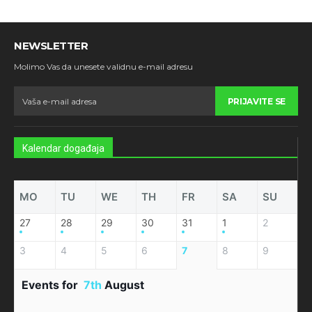
NEWSLETTER
Molimo Vas da unesete validnu e-mail adresu
PRIJAVITE SE
Kalendar događaja
MO
TU
WE
TH
FR
SA
SU
27
28
29
30
31
1
2
3
4
5
6
7
8
9
Events for
7th
August