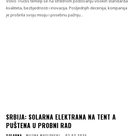
Volvo Trucks temelji se na striktnom poštovanju visokih standarda
kvaliteta, bezbjednosti i inovacija. Posljednjih decenija, kompanija
je proširila svoju misiju i posebnu pažnju...
SRBIJA: SOLARNA ELEKTRANA NA TENT A
PUŠTENA U PROBNI RAD
SOLARNA
MILENA MAGLOVSKI
-
03.02.2025