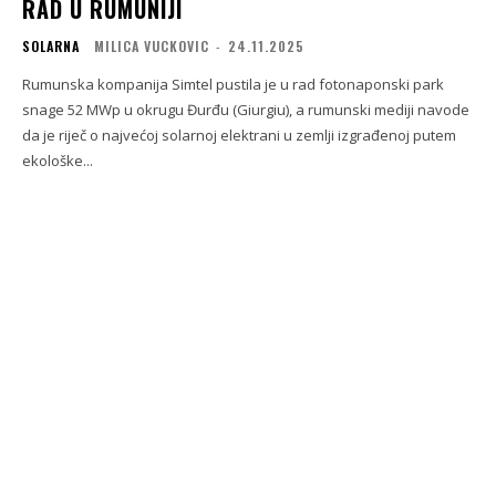
RAD U RUMUNIJI
SOLARNA
MILICA VUCKOVIC
-
24.11.2025
Rumunska kompanija Simtel pustila je u rad fotonaponski park
snage 52 MWp u okrugu Đurđu (Giurgiu), a rumunski mediji navode
da je riječ o najvećoj solarnoj elektrani u zemlji izgrađenoj putem
ekološke...