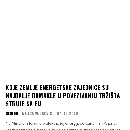
KOJE ZEMLJE ENERGETSKE ZAJEDNICE SU
NAJDALJE ODMAKLE U POVEZIVANJU TRŽIŠTA
STRUJE SA EU
REGION
MILICA VUCKOVIC
-
04.06.2026
Na Atinskom forumu o električnoj energiji, održanom 3. i 4. juna,
razgovaralo se o tome kako da se zemlje regiona brže povežu sa