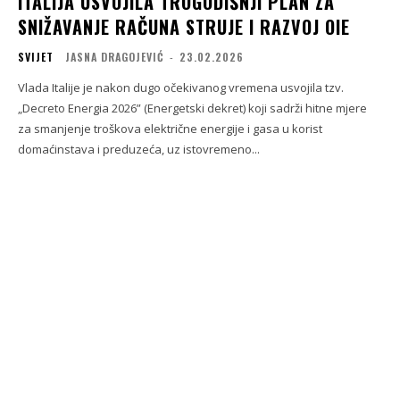
ITALIJA USVOJILA TROGODIŠNJI PLAN ZA
SNIŽAVANJE RAČUNA STRUJE I RAZVOJ OIE
SVIJET
JASNA DRAGOJEVIĆ
-
23.02.2026
Vlada Italije je nakon dugo očekivanog vremena usvojila tzv.
„Decreto Energia 2026” (Energetski dekret) koji sadrži hitne mjere
za smanjenje troškova električne energije i gasa u korist
domaćinstava i preduzeća, uz istovremeno...