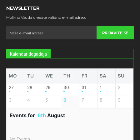
NEWSLETTER
Molimo Vas da unesete validnu e-mail adresu
PRIJAVITE SE
Kalendar događaja
MO
TU
WE
TH
FR
SA
SU
27
28
29
30
31
1
2
3
4
5
6
7
8
9
Events for
6th
August
No Events