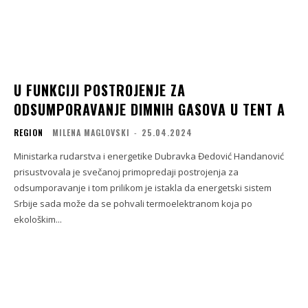
U FUNKCIJI POSTROJENJE ZA
ODSUMPORAVANJE DIMNIH GASOVA U TENT A
REGION
MILENA MAGLOVSKI
-
25.04.2024
Ministarka rudarstva i energetike Dubravka Đedović Handanović
prisustvovala je svečanoj primopredaji postrojenja za
odsumporavanje i tom prilikom je istakla da energetski sistem
Srbije sada može da se pohvali termoelektranom koja po
ekološkim...