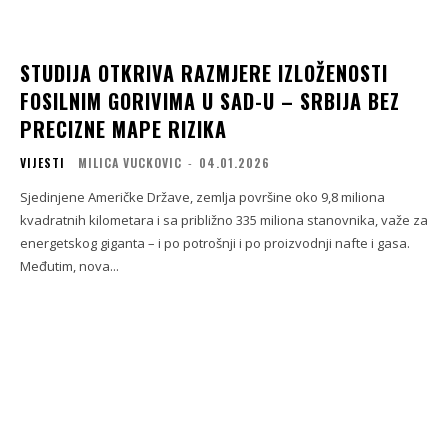
STUDIJA OTKRIVA RAZMJERE IZLOŽENOSTI
FOSILNIM GORIVIMA U SAD-U – SRBIJA BEZ
PRECIZNE MAPE RIZIKA
VIJESTI
MILICA VUCKOVIC
-
04.01.2026
Sjedinjene Američke Države, zemlja površine oko 9,8 miliona
kvadratnih kilometara i sa približno 335 miliona stanovnika, važe za
energetskog giganta – i po potrošnji i po proizvodnji nafte i gasa.
Međutim, nova...