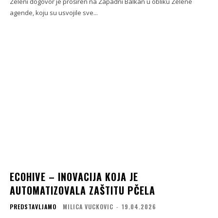
Zeleni dogovor je proširen na Zapadni Balkan u obliku Zelene
agende, koju su usvojile sve...
ECOHIVE – INOVACIJA KOJA JE
AUTOMATIZOVALA ZAŠTITU PČELA
PREDSTAVLJAMO
MILICA VUCKOVIC
-
19.04.2026