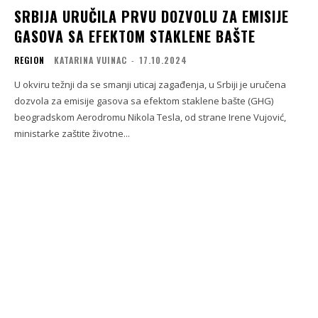
SRBIJA URUČILA PRVU DOZVOLU ZA EMISIJE
GASOVA SA EFEKTOM STAKLENE BAŠTE
REGION
KATARINA VUINAC
-
17.10.2024
U okviru težnji da se smanji uticaj zagađenja, u Srbiji je uručena
dozvola za emisije gasova sa efektom staklene bašte (GHG)
beogradskom Aerodromu Nikola Tesla, od strane Irene Vujović,
ministarke zaštite životne...