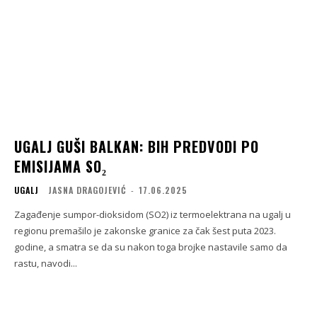
UGALJ GUŠI BALKAN: BIH PREDVODI PO
EMISIJAMA SO₂
UGALJ
JASNA DRAGOJEVIĆ
-
17.06.2025
Zagađenje sumpor-dioksidom (SO2) iz termoelektrana na ugalj u
regionu premašilo je zakonske granice za čak šest puta 2023.
godine, a smatra se da su nakon toga brojke nastavile samo da
rastu, navodi...