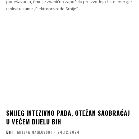
podešavanja, čime je zvanično započela proizvodnja čiste energije
u okviru same „Elektroprivrede Srbije”...
SNIJEG INTEZIVNO PADA, OTEŽAN SAOBRAĆAJ
U VEĆEM DIJELU BIH
BIH
MILENA MAGLOVSKI
-
24.12.2024