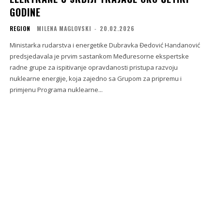
GODINE
REGION
MILENA MAGLOVSKI
-
20.02.2026
Ministarka rudarstva i energetike Dubravka Đedović Handanović
predsjedavala je prvim sastankom Međuresorne ekspertske
radne grupe za ispitivanje opravdanosti pristupa razvoju
nuklearne energije, koja zajedno sa Grupom za pripremu i
primjenu Programa nuklearne...