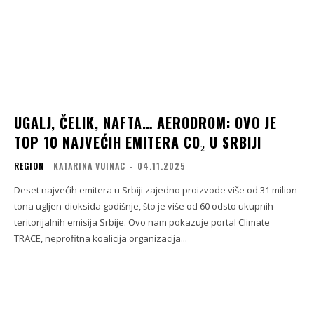
UGALJ, ČELIK, NAFTA… AERODROM: OVO JE
TOP 10 NAJVEĆIH EMITERA CO₂ U SRBIJI
REGION
KATARINA VUINAC
-
04.11.2025
Deset najvećih emitera u Srbiji zajedno proizvode više od 31 milion
tona ugljen-dioksida godišnje, što je više od 60 odsto ukupnih
teritorijalnih emisija Srbije. Ovo nam pokazuje portal Climate
TRACE, neprofitna koalicija organizacija...