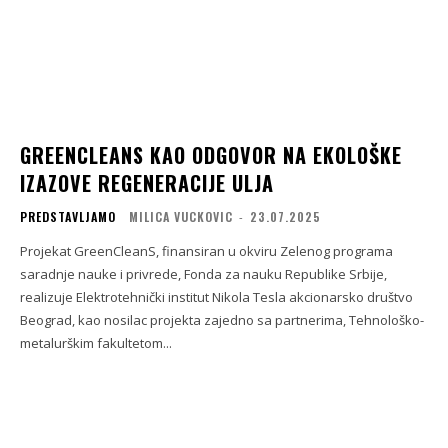
GREENCLEANS KAO ODGOVOR NA EKOLOŠKE
IZAZOVE REGENERACIJE ULJA
PREDSTAVLJAMO
MILICA VUCKOVIC
-
23.07.2025
Projekat GreenCleanS, finansiran u okviru Zelenog programa
saradnje nauke i privrede, Fonda za nauku Republike Srbije,
realizuje Elektrotehnički institut Nikola Tesla akcionarsko društvo
Beograd, kao nosilac projekta zajedno sa partnerima, Tehnološko-
metalurškim fakultetom...