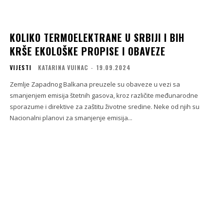
KOLIKO TERMOELEKTRANE U SRBIJI I BIH
KRŠE EKOLOŠKE PROPISE I OBAVEZE
VIJESTI
KATARINA VUINAC
-
19.09.2024
Zemlje Zapadnog Balkana preuzele su obaveze u vezi sa
smanjenjem emisija štetnih gasova, kroz različite međunarodne
sporazume i direktive za zaštitu životne sredine. Neke od njih su
Nacionalni planovi za smanjenje emisija...