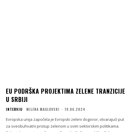
EU PODRŠKA PROJEKTIMA ZELENE TRANZICIJE
U SRBIJI
INTERVJU
MILENA MAGLOVSKI
-
19.06.2024
Evropska unija započela je Evropski zeleni dogovor, otvarajući put
za sveobuhvatni pristup zelenom u svim sektorskim politikama.