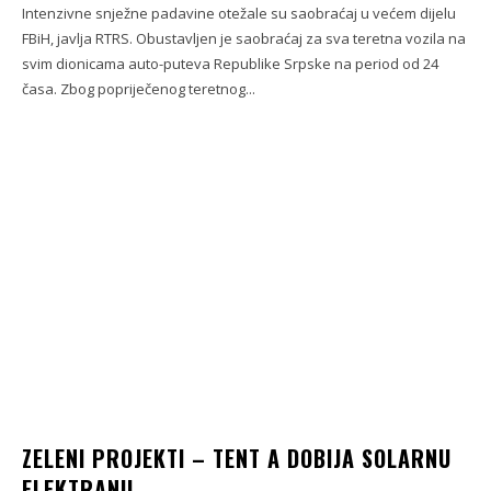
Intenzivne snježne padavine otežale su saobraćaj u većem dijelu
FBiH, javlja RTRS. Obustavljen je saobraćaj za sva teretna vozila na
svim dionicama auto-puteva Republike Srpske na period od 24
časa. Zbog popriječenog teretnog...
ZELENI PROJEKTI – TENT A DOBIJA SOLARNU
ELEKTRANU