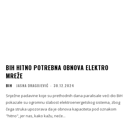
BIH HITNO POTREBNA OBNOVA ELEKTRO
MREŽE
BIH
JASNA DRAGOJEVIĆ
-
30.12.2024
Snježne padavine koje su prethodnih dana paralisale veći dio BiH
pokazale su ogromnu slabost elektroenergetskog sistema, zbog
čega struka upozorava da je obnova kapaciteta pod oznakom
"hitno", jer nas, kako kažu, neće...