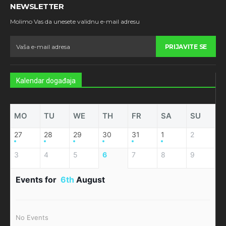
NEWSLETTER
Molimo Vas da unesete validnu e-mail adresu
PRIJAVITE SE
Kalendar događaja
MO
TU
WE
TH
FR
SA
SU
27
28
29
30
31
1
2
3
4
5
6
7
8
9
Events for
6th
August
No Events