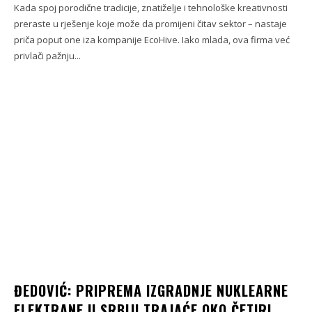
Kada spoj porodične tradicije, znatiželje i tehnološke kreativnosti
preraste u rješenje koje može da promijeni čitav sektor – nastaje
priča poput one iza kompanije EcoHive. Iako mlada, ova firma već
privlači pažnju...
ĐEDOVIĆ: PRIPREMA IZGRADNJE NUKLEARNE
ELEKTRANE U SRBIJI TRAJAĆE OKO ČETIRI