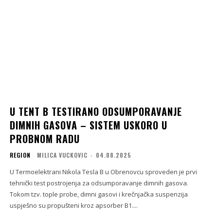
U TENT B TESTIRANO ODSUMPORAVANJE
DIMNIH GASOVA – SISTEM USKORO U
PROBNOM RADU
REGION
MILICA VUCKOVIC
-
04.08.2025
U Termoelektrani Nikola Tesla B u Obrenovcu sproveden je prvi
tehnički test postrojenja za odsumporavanje dimnih gasova.
Tokom tzv. tople probe, dimni gasovi i krečnjačka suspenzija
uspješno su propušteni kroz apsorber B1....