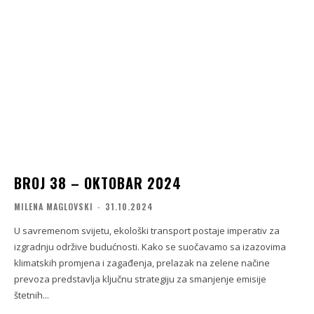
BROJ 38 – OKTOBAR 2024
MILENA MAGLOVSKI
-
31.10.2024
U savremenom svijetu, ekološki transport postaje imperativ za
izgradnju održive budućnosti. Kako se suočavamo sa izazovima
klimatskih promjena i zagađenja, prelazak na zelene načine
prevoza predstavlja ključnu strategiju za smanjenje emisije
štetnih...