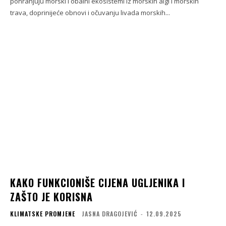
pohranjuju morski i obalni ekosistemi iz morskih algi i morskih
trava, doprinijeće obnovi i očuvanju livada morskih...
KAKO FUNKCIONIŠE CIJENA UGLJENIKA I
ZAŠTO JE KORISNA
KLIMATSKE PROMJENE
JASNA DRAGOJEVIĆ
-
12.09.2025