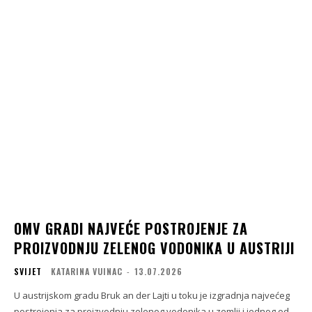
OMV GRADI NAJVEĆE POSTROJENJE ZA
PROIZVODNJU ZELENOG VODONIKA U AUSTRIJI
SVIJET
KATARINA VUINAC
-
13.07.2026
U austrijskom gradu Bruk an der Lajti u toku je izgradnja najvećeg
postrojenja za proizvodnju zelenog vodonika u zemlji i jednog od