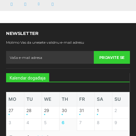
NEWSLETTER
Molimo Vas da unesete validnu e-mail adresu
PRIJAVITE SE
Kalendar događaja
MO
TU
WE
TH
FR
SA
SU
27
28
29
30
31
1
2
3
4
5
6
7
8
9