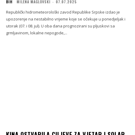
BIH
MILENA MAGLOVSKI
-
07.07.2025
Republički hidrometeorološki zavod Republike Srpske izdao je
upozorenje na nestabilno vrijeme koje se očekuje u ponedjeljak i
utorak (07. i 08. jul). U oba dana prognozirani su pljuskovi sa
grmljavinom, lokalne nepogode,...
KINA OSTVARILA CILJEVE ZA VJETAR I SOLAR