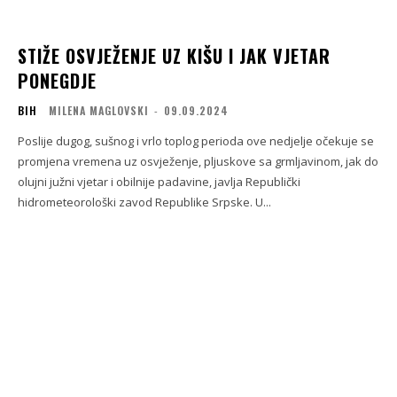
STIŽE OSVJEŽENJE UZ KIŠU I JAK VJETAR
PONEGDJE
BIH
MILENA MAGLOVSKI
-
09.09.2024
Poslije dugog, sušnog i vrlo toplog perioda ove nedjelje očekuje se
promjena vremena uz osvježenje, pljuskove sa grmljavinom, jak do
olujni južni vjetar i obilnije padavine, javlja Republički
hidrometeorološki zavod Republike Srpske. U...