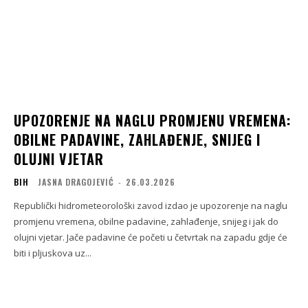
UPOZORENJE NA NAGLU PROMJENU VREMENA:
OBILNE PADAVINE, ZAHLAĐENJE, SNIJEG I
OLUJNI VJETAR
BIH
JASNA DRAGOJEVIĆ
-
26.03.2026
Republički hidrometeorološki zavod izdao je upozorenje na naglu
promjenu vremena, obilne padavine, zahlađenje, snijeg i jak do
olujni vjetar. Јače padavine će početi u četvrtak na zapadu gdje će
biti i pljuskova uz...