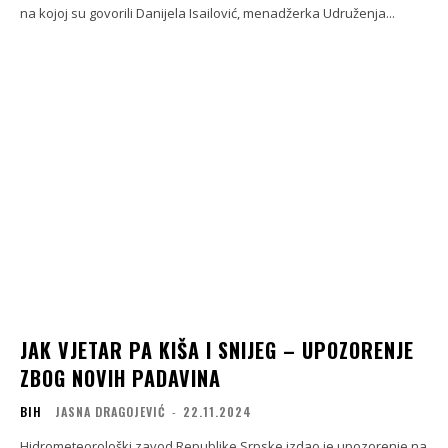
na kojoj su govorili Danijela Isailović, menadžerka Udruženja...
ЈAK VJETAR PA KIŠA I SNIJEG – UPOZORENJE
ZBOG NOVIH PADAVINA
BIH
JASNA DRAGOJEVIĆ
-
22.11.2024
Hidrometeorološki zavod Republike Srpske izdao je upozorenje na