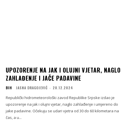
UPOZORENJE NA JAK I OLUJNI VJETAR, NAGLO
ZAHLAĐENJE I JAČE PADAVINE
BIH
JASNA DRAGOJEVIĆ
-
20.12.2024
Republički hidrometeorološki zavod Republike Srpske izdao je
upozorenje na jak i olujni vjetar, naglo zahlađenje i umjereno do
jake padavine. Očekuju se udari vjetra od 30 do 60 kilometara na
čas, a u...