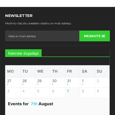
NEWSLETTER
Molimo Vas da unesete validnu e-mail adresu
PRIJAVITE SE
Kalendar događaja
MO
TU
WE
TH
FR
SA
SU
27
28
29
30
31
1
2
3
4
5
6
7
8
9
Events for
7th
August