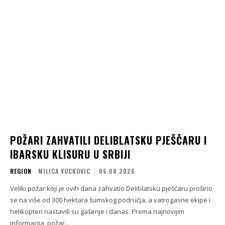
POŽARI ZAHVATILI DELIBLATSKU PJEŠČARU I
IBARSKU KLISURU U SRBIJI
REGION
MILICA VUCKOVIC
-
06.08.2026
Veliki požar koji je ovih dana zahvatio Deliblatsku pješčaru proširio
se na više od 300 hektara šumskog područja, a vatrogasne ekipe i
helikopteri nastavili su gašenje i danas. Prema najnovijim
informacija, požar...