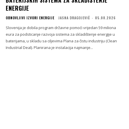
BATERIJSKIH SISTEMA ZA SKLADIŠTENJE
ENERGIJE
OBNOVLJIVI IZVORI ENERGIJE
JASNA DRAGOJEVIĆ
-
05.08.2026
Slovenija je dobila program državne pomoći vrijedan 59 miliona
eura za podsticanje razvoja sistema za skladištenje energije u
baterijama, u skladu sa ciljevima Plana za čistu industriju (Clean
Industrial Deal). Planirana je instalacija najmanje...