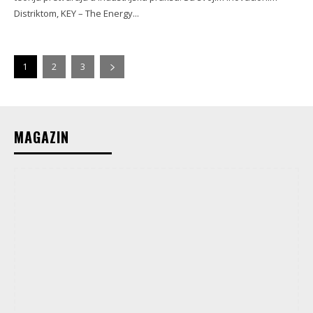
Distriktom, KEY – The Energy...
1
2
3
MAGAZIN