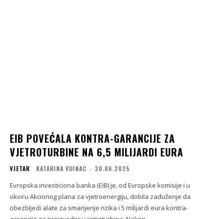
EIB POVEĆALA KONTRA-GARANCIJE ZA
VJETROTURBINE NA 6,5 MILIJARDI EURA
VJETAR
KATARINA VUINAC
-
30.06.2025
Evropska investiciona banka (EIB) je, od Evropske komisije i u
okviru Akcionog plana za vjetroenergiju, dobila zaduženje da
obezbijedi alate za smanjenje rizika i 5 milijardi eura kontra-
garancije za proizvodnju vjetroturbina. Nakon...