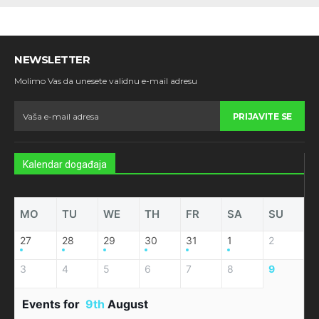
NEWSLETTER
Molimo Vas da unesete validnu e-mail adresu
PRIJAVITE SE
Kalendar događaja
MO
TU
WE
TH
FR
SA
SU
27
28
29
30
31
1
2
3
4
5
6
7
8
9
Events for
9th
August