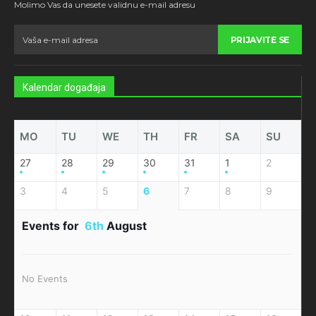
Molimo Vas da unesete validnu e-mail adresu
PRIJAVITE SE
Kalendar događaja
MO
TU
WE
TH
FR
SA
SU
27
28
29
30
31
1
2
3
4
5
6
7
8
9
Events for
6th
August
No Events