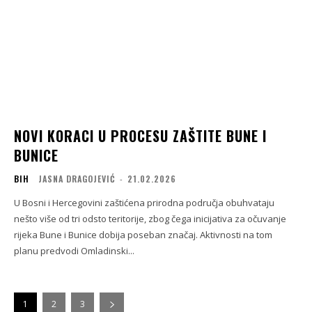
NOVI KORACI U PROCESU ZAŠTITE BUNE I
BUNICE
BIH
JASNA DRAGOJEVIĆ
-
21.02.2026
U Bosni i Hercegovini zaštićena prirodna područja obuhvataju
nešto više od tri odsto teritorije, zbog čega inicijativa za očuvanje
rijeka Bune i Bunice dobija poseban značaj. Aktivnosti na tom
planu predvodi Omladinski...
1
2
3