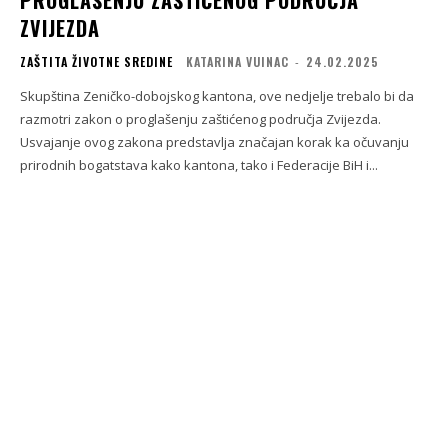
PROGLAŠENJU ZAŠTIĆENOG PODRUČJA
ZVIJEZDA
ZAŠTITA ŽIVOTNE SREDINE
KATARINA VUINAC
-
24.02.2025
Skupština Zeničko-dobojskog kantona, ove nedjelje trebalo bi da
razmotri zakon o proglašenju zaštićenog područja Zvijezda.
Usvajanje ovog zakona predstavlja značajan korak ka očuvanju
prirodnih bogatstava kako kantona, tako i Federacije BiH i...