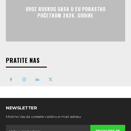
UVOZ RUSKOG GASA U EU PORASTAO
POČETKOM 2026. GODINE
PRATITE NAS
NEWSLETTER
Molimo Vas da unesete validnu e-mail adresu