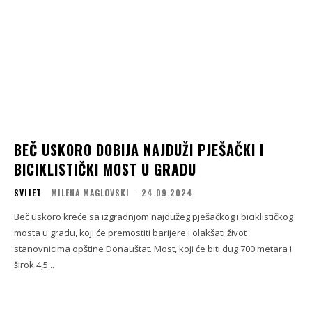
BEČ USKORO DOBIJA NAJDUŽI PJEŠAČKI I
BICIKLISTIČKI MOST U GRADU
SVIJET
MILENA MAGLOVSKI
-
24.09.2024
Beč uskoro kreće sa izgradnjom najdužeg pješačkog i biciklističkog
mosta u gradu, koji će premostiti barijere i olakšati život
stanovnicima opštine Donauštat. Most, koji će biti dug 700 metara i
širok 4,5...