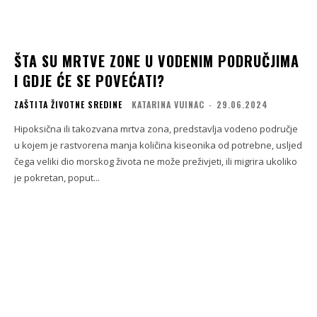
ŠTA SU MRTVE ZONE U VODENIM PODRUČJIMA
I GDJE ĆE SE POVEĆATI?
ZAŠTITA ŽIVOTNE SREDINE
KATARINA VUINAC
-
29.06.2024
Hipoksična ili takozvana mrtva zona, predstavlja vodeno područje
u kojem je rastvorena manja količina kiseonika od potrebne, usljed
čega veliki dio morskog života ne može preživjeti, ili migrira ukoliko
je pokretan, poput...