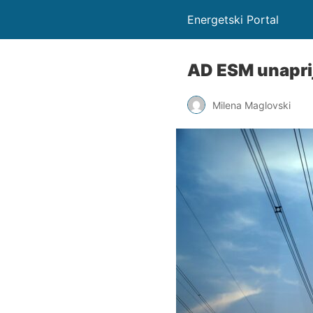
Energetski Portal
AD ESM unaprij
Milena Maglovski