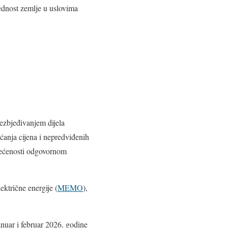
jednost zemlje u uslovima
ezbjeđivanjem dijela
ećanja cijena i nepredviđenih
svećenosti odgovornom
ektrične energije (
MEMO
),
anuar i februar 2026. godine