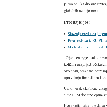
je ova odluka dio šire strat
globalnih neizvjesnosti.
Pročitajte još:
Slovenija pred usvajanjem 
Prva sredstva iz EU Plana 
Mađarska ulaže više od 100
„Cijene energije svakodnevn
količina unaprijed, očekujemo
okolnosti, povećane potrošn
upravljanju finansijama i ob
Uz to, višak električne energ
čime ESM dodatno optimizuje 
Kompanija najavljuje da su v