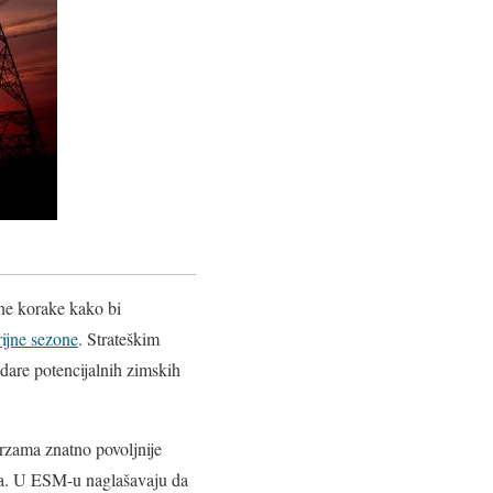
ne korake kako bi
rijne sezone
. Strateškim
dare potencijalnih zimskih
erzama znatno povoljnije
ava. U ESM-u naglašavaju da