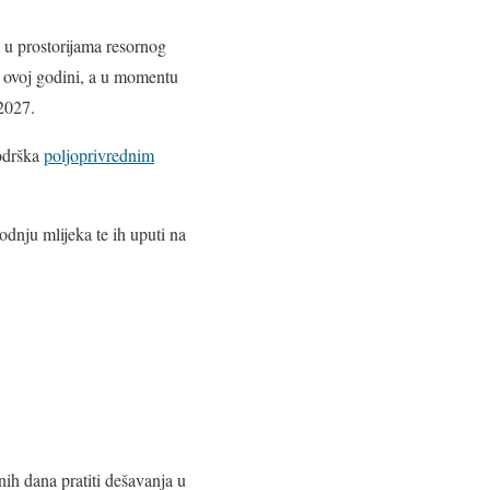
u prostorijama resornog
u ovoj godini, a u momentu
-2027.
podrška
poljoprivrednim
odnju mlijeka te ih uputi na
nih dana pratiti dešavanja u