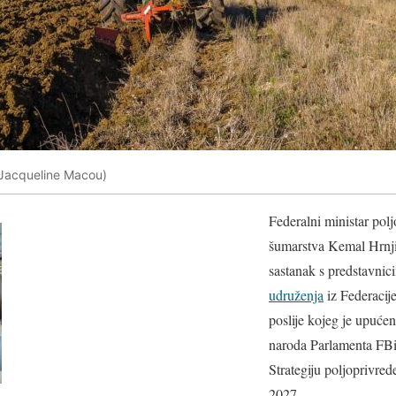
 (Jacqueline Macou)
Federalni ministar polj
šumarstva Kemal Hrnji
sastanak s predstavni
udruženja
iz Federacij
poslije kojeg je upuć
naroda Parlamenta FBiH
Strategiju poljoprivred
2027.