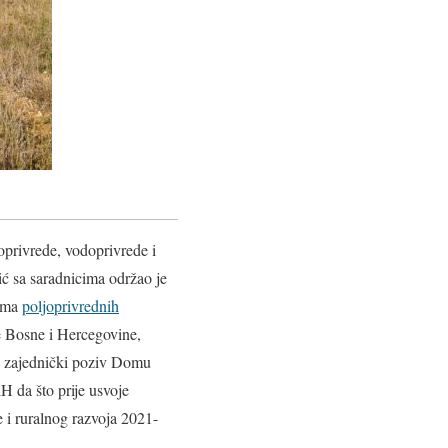
oprivrede, vodoprivrede i
ć sa saradnicima održao je
cima
poljoprivrednih
e Bosne i Hercegovine,
en zajednički poziv Domu
 da što prije usvoje
e i ruralnog razvoja 2021-