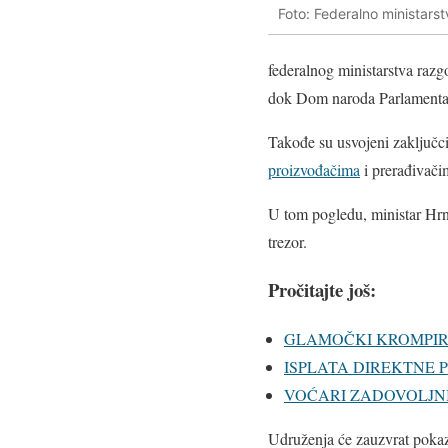
Foto: Federalno ministars
federalnog ministarstva raz
dok Dom naroda Parlamenta F
Takođe su usvojeni zaključci
proizvođačima
i prerađivači
U tom pogledu, ministar Hrnji
trezor.
Pročitajte još:
GLAMOČKI KROMPIR
ISPLATA DIREKTNE P
VOĆARI ZADOVOLJNI
Udruženja će zauzvrat pokazat