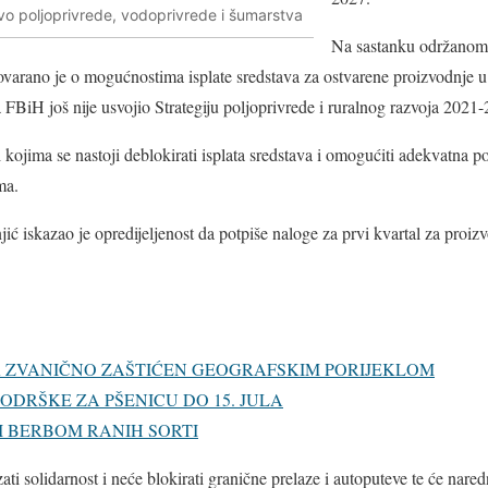
tvo poljoprivrede, vodoprivrede i šumarstva
Na sastanku održanom 
govarano je o mogućnostima isplate sredstava za ostvarene proizvodnje 
BiH još nije usvojio Strategiju poljoprivrede i ruralnog razvoja 2021
 kojima se nastoji deblokirati isplata sredstava i omogućiti adekvatna 
ma.
ć iskazao je opredijeljenost da potpiše naloge za prvi kvartal za proizv
 ZVANIČNO ZAŠTIĆEN GEOGRAFSKIM PORIJEKLOM
ODRŠKE ZA PŠENICU DO 15. JULA
 BERBOM RANIH SORTI
i solidarnost i neće blokirati granične prelaze i autoputeve te će nared