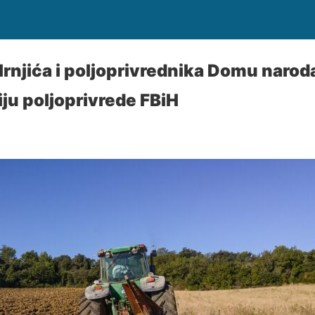
rnjića i poljoprivrednika Domu naroda
iju poljoprivrede FBiH