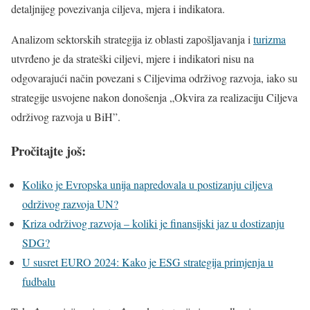
detaljnijeg povezivanja ciljeva, mjera i indikatora.
Analizom sektorskih strategija iz oblasti zapošljavanja i
turizma
utvrđeno je da strateški ciljevi, mjere i indikatori nisu na
odgovarajući način povezani s Ciljevima održivog razvoja, iako su
strategije usvojene nakon donošenja „Okvira za realizaciju Ciljeva
održivog razvoja u BiH”.
Pročitajte još:
Koliko je Evropska unija napredovala u postizanju ciljeva
održivog razvoja UN?
Kriza održivog razvoja – koliki je finansijski jaz u dostizanju
SDG?
U susret EURO 2024: Kako je ESG strategija primjenja u
fudbalu