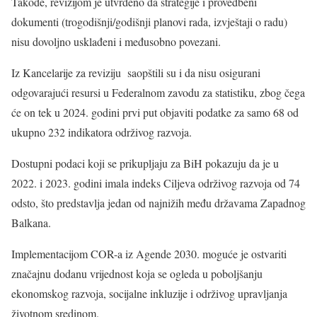
Takođe, revizijom je utvrđeno da strategije i provedbeni
dokumenti (trogodišnji/godišnji planovi rada, izvještaji o radu)
nisu dovoljno usklađeni i međusobno povezani.
Iz Kancelarije za reviziju saopštili su i da nisu osigurani
odgovarajući resursi u Federalnom zavodu za statistiku, zbog čega
će on tek u 2024. godini prvi put objaviti podatke za samo 68 od
ukupno 232 indikatora održivog razvoja.
Dostupni podaci koji se prikupljaju za BiH pokazuju da je u
2022. i 2023. godini imala indeks Ciljeva održivog razvoja od 74
odsto, što predstavlja jedan od najnižih među državama Zapadnog
Balkana.
Implementacijom COR-a iz Agende 2030. moguće je ostvariti
značajnu dodanu vrijednost koja se ogleda u poboljšanju
ekonomskog razvoja, socijalne inkluzije i održivog upravljanja
životnom sredinom.