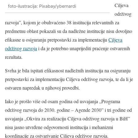
Ciljeva
foto-ilustracija: Pixabay/ybernardi
održivog
razvoja”, kojom je obuhvaćeno 38 institucija relevantnih za
predmetnu oblast pokazali su da nadležne institucije nisu dovoljno
efikasne u osiguranju pretpostavki za implementaciju
Ciljeva
održivog razvoja
i da je potrebno unaprijediti praćenje ostvarenih
rezultata.
Svrha je bila ispitati efikasnost nadležnih institucija na osiguranju
pretpostavki za implementaciju Ciljeva održivog razvoja, te da li je
ostvaren napredak u njihovoj provedbi.
Iako je prošlo više od osam godina od usvajanja „Programa
održivog razvoja do 2030. godine – Agende 2030” i tri godine od
usvajanja „Okvira za realizaciju Ciljeva održivog razvoja u BiH”
nisu jasno utvrđene odgovornosti institucija i mehanizmi
koordinacije za ostvarivanje Ciljeva održivog razvoja.