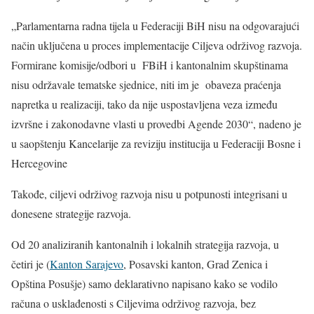
„Parlamentarna radna tijela u Federaciji BiH nisu na odgovarajući
način uključena u proces implementacije Ciljeva održivog razvoja.
Formirane komisije/odbori u FBiH i kantonalnim skupštinama
nisu održavale tematske sjednice, niti im je obaveza praćenja
napretka u realizaciji, tako da nije uspostavljena veza između
izvršne i zakonodavne vlasti u provedbi Agende 2030“, nadeno je
u saopštenju Kancelarije za reviziju institucija u Federaciji Bosne i
Hercegovine
Takođe, ciljevi održivog razvoja nisu u potpunosti integrisani u
donesene strategije razvoja.
Od 20 analiziranih kantonalnih i lokalnih strategija razvoja, u
četiri je (
Kanton Sarajevo
, Posavski kanton, Grad Zenica i
Opština Posušje) samo deklarativno napisano kako se vodilo
računa o usklađenosti s Ciljevima održivog razvoja, bez