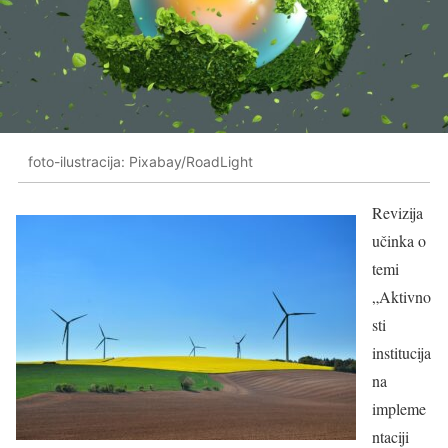
foto-ilustracija: Pixabay/RoadLight
Revizija
učinka o
temi
„Aktivno
sti
institucija
na
impleme
ntaciji