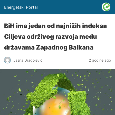
Energetski Portal
BiH ima jedan od najnižih indeksa
Ciljeva održivog razvoja među
državama Zapadnog Balkana
Jasna Dragojević
2 godine ago