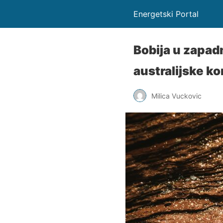
Energetski Portal
Bobija u zapad
australijske k
Milica Vuckovic