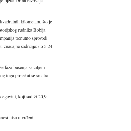
e rijeka Drina razdvaja
kvadratnih kilometara, što je
storijskog rudnika Bobija,
ompanija trenutno sprovodi
su značajne sadržaje: do 5,24
še faza bušenja sa ciljem
zbog toga projekat se smatra
egovini, koji sadrži 20,9
nost nisu utvrđeni.