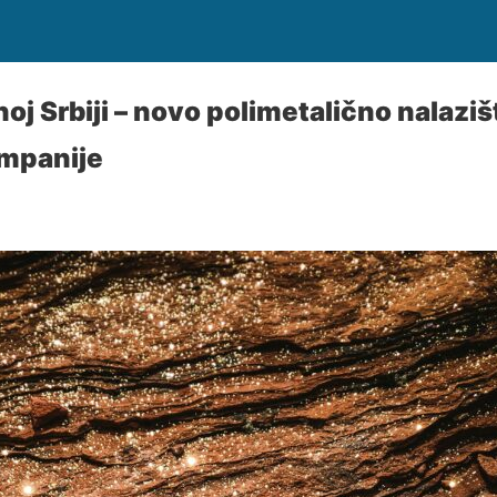
noj Srbiji – novo polimetalično nalazi
ompanije