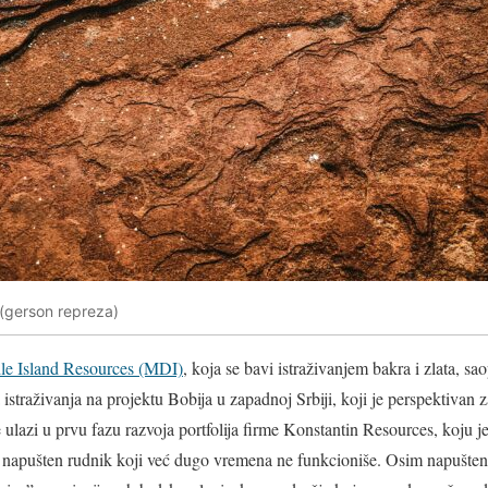
 (gerson repreza)
le Island Resources (MDI)
, koja se bavi istraživanjem bakra i zlata, sa
straživanja na projektu Bobija u zapadnoj Srbiji, koji je perspektivan za
e ulazi u prvu fazu razvoja portfolija firme Konstantin Resources, koj
napušten rudnik koji već dugo vremena ne funkcioniše. Osim napušten