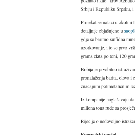
poznato i kao “krov Azbukovi
Srbiju i Republiku Srpsku, i 
Projekat se nalazi u okolini 
detaljnije objašnjeno u
saopš
gdje se baritno-sulfidna min
uzorkovanje, i to se prvo vr
grama zlata po toni, 120 gra
Bobija je prvobitno istraživ
pronalaženja barita, olova i 
značajnim polimetaličnim lež
Iz kompanije naglašavaju da
miliona tona rude sa prosječn
Riječ je o nedovoljno istraž
Energetski portal