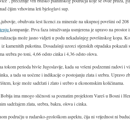
ce”, preciznije vrh brdsko planinskog područja koje se ovde pruža, gdj
nad čijim vrhovima leti bjeloglavi sup.
Ljubovije, obuhvata šest licenci za minerale na ukupnoj površini od 208 
tenju
kompanije. Prva faza istraživanja usmjerena je upravo na prostor i
eralizacija može jasno vidjeti u podu nekadašnjeg površinskog kopa. K
ši iz kamenitih pukotina. Dosadašnji uzorci stjenskih otpadaka pokazali 
ma srebra po toni, 4,66 odsto cinka i 4,36 odsto olova.
ana tokom perioda bivše Jugoslavije, kada su vršeni podzemni radovi i vi
cinka, a tada su uočene i indikacije o postojanju zlata i srebra. Upravo 
ištem, koje može sadržati i zlato i srebro u ekonomskim količinama.
 Bobija ima mnogo sličnosti sa poznatim projektom Vareš u Bosni i Herc
im sadržajem zlata, srebra, bakra, olova i cinka.
enom području u rudarsko-geološkom aspektu, čija ni vrijednost ni buduć