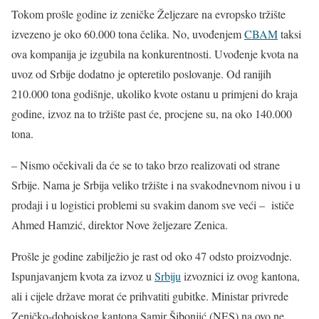
Tokom prošle godine iz zeničke Željezare na evropsko tržište
izvezeno je oko 60.000 tona čelika. No, uvođenjem
CBAM
taksi
ova kompanija je izgubila na konkurentnosti. Uvođenje kvota na
uvoz od Srbije dodatno je opteretilo poslovanje. Od ranijih
210.000 tona godišnje, ukoliko kvote ostanu u primjeni do kraja
godine, izvoz na to tržište past će, procjene su, na oko 140.000
tona.
– Nismo očekivali da će se to tako brzo realizovati od strane
Srbije. Nama je Srbija veliko tržište i na svakodnevnom nivou i u
prodaji i u logistici problemi su svakim danom sve veći – ističe
Ahmed Hamzić, direktor Nove željezare Zenica.
Prošle je godine zabilježio je rast od oko 47 odsto proizvodnje.
Ispunjavanjem kvota za izvoz u
Srbiju
izvoznici iz ovog kantona,
ali i cijele države morat će prihvatiti gubitke. Ministar privrede
Zeničko-dobojskog kantona Samir Šibonjić (NES) na ovo ne