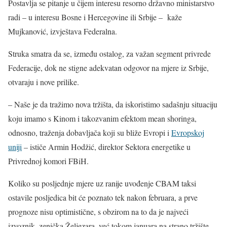
Postavlja se pitanje u čijem interesu resorno državno ministarstvo
radi – u interesu Bosne i Hercegovine ili Srbije – kaže
Mujkanović, izvještava Federalna.
Struka smatra da se, između ostalog, za važan segment privrede
Federacije, dok ne stigne adekvatan odgovor na mjere iz Srbije,
otvaraju i nove prilike.
– Naše je da tražimo nova tržišta, da iskoristimo sadašnju situaciju
koju imamo s Kinom i takozvanim efektom mean shoringa,
odnosno, traženja dobavljača koji su bliže Evropi i
Evropskoj
uniji
– ističe Armin Hodžić, direktor Sektora energetike u
Privrednoj komori FBiH.
Koliko su posljednje mjere uz ranije uvođenje CBAM taksi
ostavile posljedica bit će poznato tek nakon februara, a prve
prognoze nisu optimistične, s obzirom na to da je najveći
izvoznik, zenička Željezara, već tokom januara na strano tržište