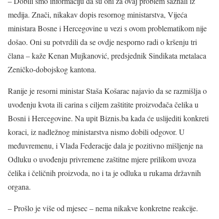
– Dobili smo informaciju da su oni za ovaj problem saznali iz
medija. Znači, nikakav dopis resornog ministarstva, Vijeća
ministara Bosne i Hercegovine u vezi s ovom problematikom nije
došao. Oni su potvrdili da se ovdje nesporno radi o kršenju tri
člana – kaže Kenan Mujkanović, predsjednik Sindikata metalaca
Zeničko-dobojskog kantona.
Ranije je resorni ministar Staša Košarac najavio da se razmišlja o
uvođenju kvota ili carina s ciljem zaštitite proizvođača čelika u
Bosni i Hercegovine. Na upit Biznis.ba kada će uslijediti konkreti
koraci, iz nadležnog ministarstva nismo dobili odgovor. U
međuvremenu, i Vlada Federacije dala je pozitivno mišljenje na
Odluku o uvođenju privremene zaštitne mjere prilikom uvoza
čelika i čeličnih proizvoda, no i ta je odluka u rukama državnih
organa.
– Prošlo je više od mjesec – nema nikakve konkretne reakcije.