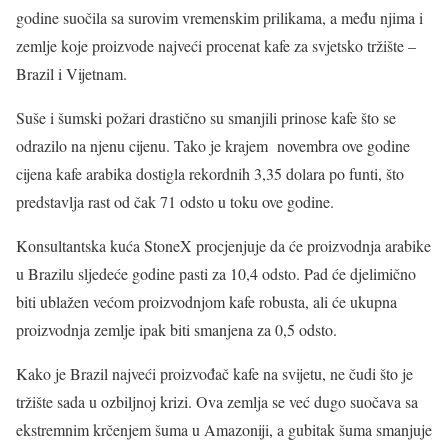
godine suočila sa surovim vremenskim prilikama, a među njima i
zemlje koje proizvode najveći procenat kafe za svjetsko tržište –
Brazil i Vijetnam.
Suše i šumski požari drastično su smanjili prinose kafe što se
odrazilo na njenu cijenu. Tako je krajem novembra ove godine
cijena kafe arabika dostigla rekordnih 3,35 dolara po funti, što
predstavlja rast od čak 71 odsto u toku ove godine.
Konsultantska kuća StoneX procjenjuje da će proizvodnja arabike
u Brazilu sljedeće godine pasti za 10,4 odsto. Pad će djelimično
biti ublažen većom proizvodnjom kafe robusta, ali će ukupna
proizvodnja zemlje ipak biti smanjena za 0,5 odsto.
Kako je Brazil najveći proizvođač kafe na svijetu, ne čudi što je
tržište sada u ozbiljnoj krizi. Ova zemlja se već dugo suočava sa
ekstremnim krčenjem šuma u Amazoniji, a gubitak šuma smanjuje