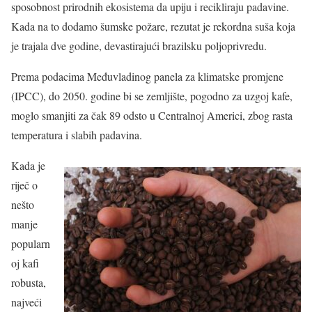
sposobnost prirodnih ekosistema da upiju i recikliraju padavine.
Kada na to dodamo šumske požare, rezutat je rekordna suša koja
je trajala dve godine, devastirajući brazilsku poljoprivredu.
Prema podacima Međuvladinog panela za klimatske promjene
(IPCC), do 2050. godine bi se zemljište, pogodno za uzgoj kafe,
moglo smanjiti za čak 89 odsto u Centralnoj Americi, zbog rasta
temperatura i slabih padavina.
Kada je
riječ o
nešto
manje
popularn
oj kafi
robusta,
najveći