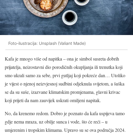
Foto-ilustracija: Unsplash (Valiant Made)
Kafa je mnogo više od napitka – ona je simbol susreta dobrih
prijatelja, neizostavni dio porodičnih okupljanja ili trenutka koji
smo ukrali samo za sebe, prvi gutljaj koji pokreće dan… Utoliko
je vijest o njenoj neizvjesnoj sudbini odjeknula svijetom, a šuška
se da su suše, izazvane klimatskim promjenama, glavni krivac
koji prijeti da nam zauvijek uskrati omiljeni napitak.
No, da krenemo redom. Dobro je poznato da kafa uspijeva tamo
gdje nema mraza, uz obilje sunca i vode, što će reći – u
umjerenim i tropskim klimama. Upravo su se ova područja 2024.