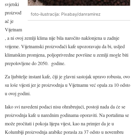
svjetski
proizvođ
foto-ilustracija: Pixabay/danramirez
ač je
Vijetnam
, a ni ovoj zemlji klima nije bila naročito naklonjena u zadnje
vrijeme. Vijetnamski proizvođači kafe upozoravaju da bi, usljed
klimatskim promjena, poljoprivredne površine u zemlji mogle biti
prepolovljene do 2050. godine.
Za ljubitelje instant kafe, čiji je glavni sastojak upravo robusta, ovo
su loše vijesti jer je proizvodnja u Vijetnamu već opala za 10 odsto
u ovoj godini.
Iako svi navedeni podaci nisu ohrabrujući, postoji nada da će se
proizvodnja kafe u narednim godinama oporaviti. Na portalima se
može pročitati i pokoja lijepa vijest, kao na primjer da je u
Kolumbiji proizvodnja arabike porasla za 37 odsto u novembru