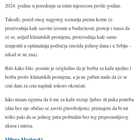
2024. godine u poređenju sa istim mjesecom prošle godine.
Takođe, pored onog najgoreg scenarija prema kome će
proizvodnja kafe sasvim izostati u budućnosti, postoji i šansa da
će se, usljed klimatskih promjena, proizvodnja kafe samo
izmjestiti u optimalnija područja (možda jednog dana i u Srbiju –
nikad se ne zna).
Bilo kako bilo, postalo je očigledno da je borba za kafu ujedno i
borba protiv klimatskih promjena, a ja ne gubim nadu da će se
crni dani za crni napitak uskoro okončati.
Iako nisam sigurna da li me za kafu vezuje ljubav ili puka potreba
(dan bez nje obično se završi glavoboljom), priznajem da bi mi
teško palo da se jednog jutra probudim bez tog prepoznatljivog
ukusa i mirisa.
Milena Maglovski