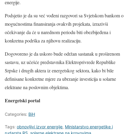
energije.
Podsjetio je da su već vođeni razgovori sa Svjetskom bankom o
mogućnostima finansiranja ovakvih projekata, izrazivši
očekivanje da će u narednom periodu biti obezbijeđena i
konkretna podrška za njihovu realizaciju.
Dogovoreno je da uskoro bude održan sastanak u proširenom
sastavu, uz učešće predstavnika Elektroprivrede Republike
Srpske i drugih aktera iz energetskog sektora, kako bi bile
definisane konkretne mjere za ubrzanje investicija u solarne
elektrane na poslovnim objektima.
Energetski portal
Categories:
BiH
Tags:
obnovljivi izvor energije
,
Ministarstvo energetike i
rudarsta RS
,
solarne elektrane na krovovima