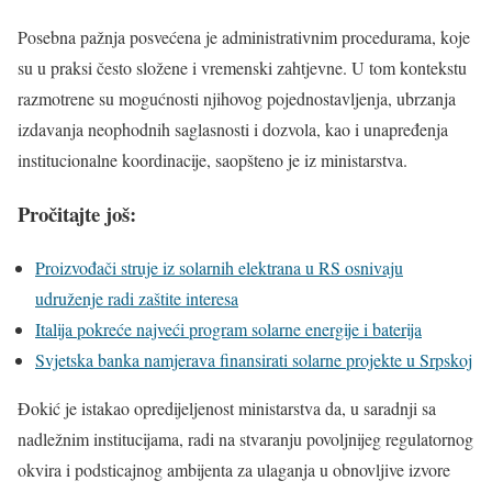
Posebna pažnja posvećena je administrativnim procedurama, koje
su u praksi često složene i vremenski zahtjevne. U tom kontekstu
razmotrene su mogućnosti njihovog pojednostavljenja, ubrzanja
izdavanja neophodnih saglasnosti i dozvola, kao i unapređenja
institucionalne koordinacije, saopšteno je iz ministarstva.
Pročitajte još:
Proizvođači struje iz solarnih elektrana u RS osnivaju
udruženje radi zaštite interesa
Italija pokreće najveći program solarne energije i baterija
Svjetska banka namjerava finansirati solarne projekte u Srpskoj
Đokić je istakao opredijeljenost ministarstva da, u saradnji sa
nadležnim institucijama, radi na stvaranju povoljnijeg regulatornog
okvira i podsticajnog ambijenta za ulaganja u obnovljive izvore