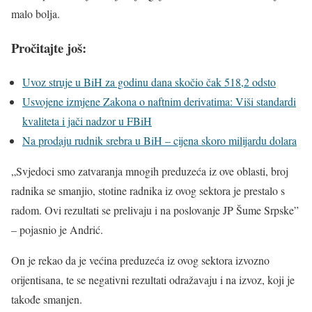
malo bolja.
Pročitajte još:
Uvoz struje u BiH za godinu dana skočio čak 518,2 odsto
Usvojene izmjene Zakona o naftnim derivatima: Viši standardi
kvaliteta i jači nadzor u FBiH
Na prodaju rudnik srebra u BiH – cijena skoro milijardu dolara
„Svjedoci smo zatvaranja mnogih preduzeća iz ove oblasti, broj
radnika se smanjio, stotine radnika iz ovog sektora je prestalo s
radom. Ovi rezultati se prelivaju i na poslovanje JP Šume Srpske”
– pojasnio je Andrić.
On je rekao da je većina preduzeća iz ovog sektora izvozno
orijentisana, te se negativni rezultati odražavaju i na izvoz, koji je
takođe smanjen.