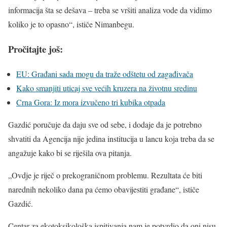
informacija šta se dešava – treba se vršiti analiza vode da vidimo
koliko je to opasno“, ističe Nimanbegu.
Pročitajte još:
EU: Građani sada mogu da traže odštetu od zagađivača
Kako smanjiti uticaj sve većih kruzera na životnu sredinu
Crna Gora: Iz mora izvučeno tri kubika otpada
Gazdić poručuje da daju sve od sebe, i dodaje da je potrebno
shvatiti da Agencija nije jedina institucija u lancu koja treba da se
angažuje kako bi se riješila ova pitanja.
„Ovdje je riječ o prekograničnom problemu. Rezultata će biti
narednih nekoliko dana pa ćemo obavijestiti građane“, ističe
Gazdić.
Centar za ekotoksikološka ispitivanja nam je potvrdio da oni nisu