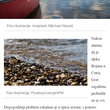
Foto-ilustracija: Unsplash (Michael Niessl)
Nakon
alarma
da je
rijeka
Bojana u
Crnoj
Gori
zagađena
foto-ilustracija: Pixabay/JuergenPM
probudili
su se svi.
Dugogodišnji problem eskalirao je u špicu sezone, i ponovo