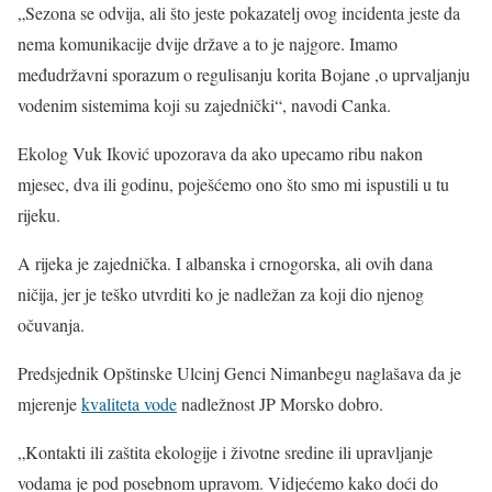
„Sezona se odvija, ali što jeste pokazatelj ovog incidenta jeste da
nema komunikacije dvije države a to je najgore. Imamo
međudržavni sporazum o regulisanju korita Bojane ,o uprvaljanju
vodenim sistemima koji su zajednički“, navodi Canka.
Ekolog Vuk Iković upozorava da ako upecamo ribu nakon
mjesec, dva ili godinu, poješćemo ono što smo mi ispustili u tu
rijeku.
A rijeka je zajednička. I albanska i crnogorska, ali ovih dana
ničija, jer je teško utvrditi ko je nadležan za koji dio njenog
očuvanja.
Predsjednik Opštinske Ulcinj Genci Nimanbegu naglašava da je
mjerenje
kvaliteta vode
nadležnost JP Morsko dobro.
„Kontakti ili zaštita ekologije i životne sredine ili upravljanje
vodama je pod posebnom upravom. Vidjećemo kako doći do