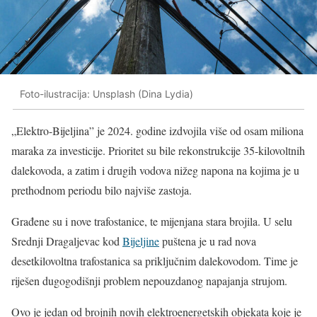
Foto-ilustracija: Unsplash (Dina Lydia)
„Elektro-Bijeljina” je 2024. godine izdvojila više od osam miliona
maraka za investicije. Prioritet su bile rekonstrukcije 35-kilovoltnih
dalekovoda, a zatim i drugih vodova nižeg napona na kojima je u
prethodnom periodu bilo najviše zastoja.
Građene su i nove trafostanice, te mijenjana stara brojila. U selu
Srednji Dragaljevac kod
Bijeljine
puštena je u rad nova
desetkilovoltna trafostanica sa priključnim dalekovodom. Time je
riješen dugogodišnji problem nepouzdanog napajanja strujom.
Ovo je jedan od brojnih novih elektroenergetskih objekata koje je