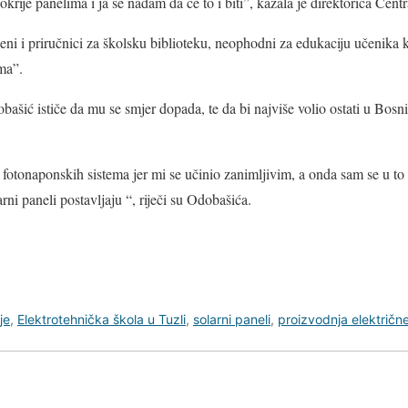
krije panelima i ja se nadam da će to i biti”, kazala je direktorica Centr
ni i priručnici za školsku biblioteku, neophodni za edukaciju učenika 
ma”.
šić ističe da mu se smjer dopada, te da bi najviše volio ostati u Bosni 
 fotonaponskih sistema jer mi se učinio zanimljivim, a onda sam se u to 
rni paneli postavljaju “, riječi su Odobašića.
je
,
Elektrotehnička škola u Tuzli
,
solarni paneli
,
proizvodnja električne