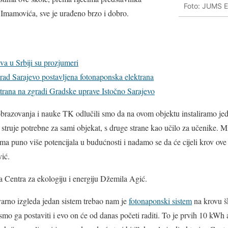
Foto: JUMS E
 Imamovića, sve je urađeno brzo i dobro.
a u Srbiji su prozjumeri
rad Sarajevo postavljena fotonaponska elektrana
ktrana na zgradi Gradske uprave Istočno Sarajevo
brazovanja i nauke TK odlučili smo da na ovom objektu instaliramo jeda
u struje potrebne za sami objekat, s druge strane kao učilo za učenike. 
a puno više potencijala u budućnosti i nadamo se da će cijeli krov ove 
ić.
ica Centra za ekologiju i energiju Džemila Agić.
varno izgleda jedan sistem trebao nam je
fotonaponski sistem
na krovu šk
smo ga postaviti i evo on će od danas početi raditi. To je prvih 10 kWh al