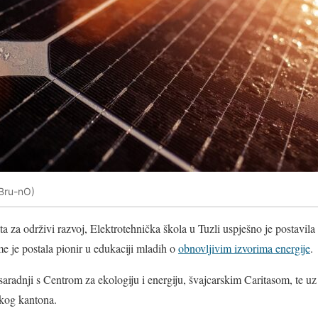
(Bru-nO)
a za održivi razvoj, Elektrotehnička škola u Tuzli uspješno je postavila
e je postala pionir u edukaciji mladih o
obnovljivim izvorima energije
.
 saradnji s Centrom za ekologiju i energiju, švajcarskim Caritasom, te u
kog kantona.