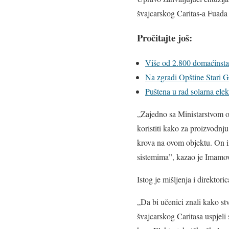
švajcarskog Caritas-a Fuada
Pročitajte još:
Više od 2.800 domaćinstav
Na zgradi Opštine Stari G
Puštena u rad solarna ele
„Zajedno sa Ministarstvom o
koristiti kako za proizvodnj
krova na ovom objektu. On im
sistemima”, kazao je Imamov
Istog je mišljenja i direktor
„Da bi učenici znali kako st
švajcarskog Caritasa uspjeli 