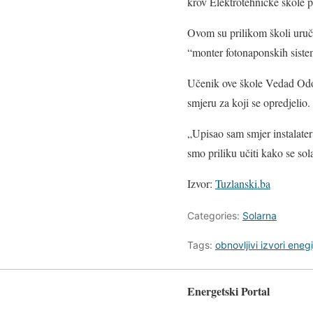
krov Elektrotehničke škole po
Ovom su prilikom školi uruče
“monter fotonaponskih siste
Učenik ove škole Vedad Odoba
smjeru za koji se opredjelio.
„Upisao sam smjer instalater
smo priliku učiti kako se sola
Izvor:
Tuzlanski.ba
Categories:
Solarna
Tags:
obnovljivi izvori enegi
Energetski Portal