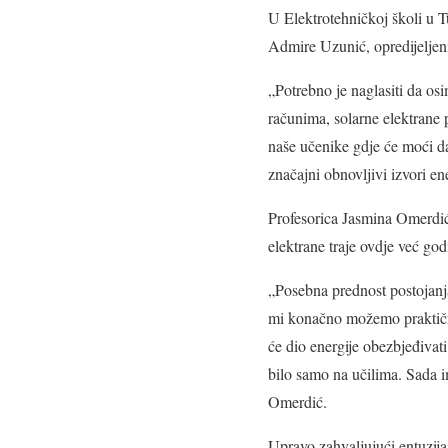
U Elektrotehničkoj školi u Tu
Admire Uzunić, opredijeljeni 
„Potrebno je naglasiti da os
računima, solarne elektrane p
naše učenike gdje će moći da
značajni obnovljivi izvori en
Profesorica Jasmina Omerdić 
elektrane traje ovdje već go
„Posebna prednost postojan
mi konačno možemo praktičn
će dio energije obezbjeđivati
bilo samo na učilima. Sada 
Omerdić.
Upravo zahvaljujući entuzija