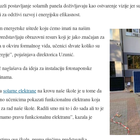
zli postavljanje solarnih panela doživljavaju kao ostvarenje vizije jer s
za održivi razvoj i energijsku efikasnost.
im energetske uštede koju ćemo imati na našim
redstavljaju obrazovni resurs koji je jako značajan za
 u okviru formalnog vida, učenici shvate koliko su
ergije”, pojašnjava direktorica Uzunić.
naglašava da ideja za instalaciju fotonaponske
dinama.
ja
solarne elektrane
na krovu naše škole je u tome da
o učenicima pokazati funkcionalnu elektranu koja
 za rad naše škole. Radili smo mi to i do sada ali to je
imamo pravu funkcionalnu elektranu”, kazala je
stima ove škole, prema riječima predstavnika