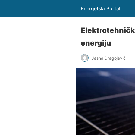
Energetski Portal
Elektrotehnička
energiju
Jasna Dragojević