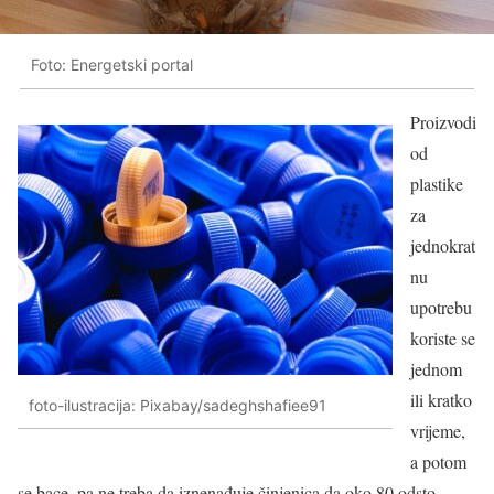
Foto: Energetski portal
Proizvodi
od
plastike
za
jednokrat
nu
upotrebu
koriste se
jednom
ili kratko
foto-ilustracija: Pixabay/sadeghshafiee91
vrijeme,
a potom
se bace, pa ne treba da iznenađuje činjenica da oko 80 odsto