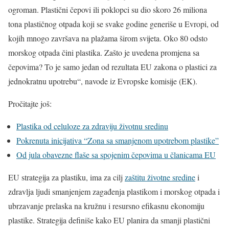
ogroman. Plastični čepovi ili poklopci su dio skoro 26 miliona
tona plastičnog otpada koji se svake godine generiše u Evropi, od
kojih mnogo završava na plažama širom svijeta. Oko 80 odsto
morskog otpada čini plastika. Zašto je uvedena promjena sa
čepovima? To je samo jedan od rezultata EU zakona o plastici za
jednokratnu upotrebu“, navode iz Evropske komisije (EK).
Pročitajte još:
Plastika od celuloze za zdraviju životnu sredinu
Pokrenuta inicijativa “Zona sa smanjenom upotrebom plastike”
Od jula obavezne flaše sa spojenim čepovima u članicama EU
EU strategija za plastiku, ima za cilj
zaštitu životne sredine
i
zdravlja ljudi smanjenjem zagađenja plastikom i morskog otpada i
ubrzavanje prelaska na kružnu i resursno efikasnu ekonomiju
plastike. Strategija definiše kako EU planira da smanji plastični