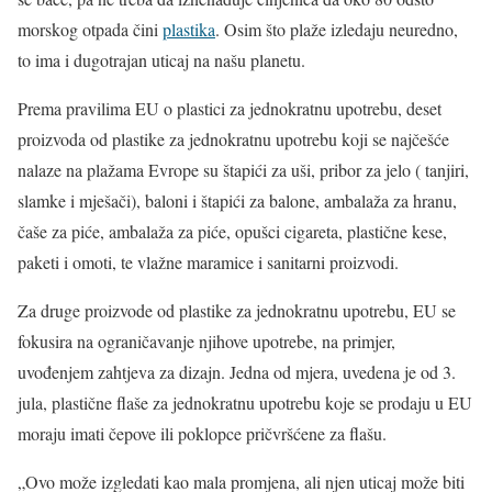
morskog otpada čini
plastika
. Osim što plaže izledaju neuredno,
to ima i dugotrajan uticaj na našu planetu.
Prema pravilima EU o plastici za jednokratnu upotrebu, deset
proizvoda od plastike za jednokratnu upotrebu koji se najčešće
nalaze na plažama Evrope su štapići za uši, pribor za jelo ( tanjiri,
slamke i mješači), baloni i štapići za balone, ambalaža za hranu,
čaše za piće, ambalaža za piće, opušci cigareta, plastične kese,
paketi i omoti, te vlažne maramice i sanitarni proizvodi.
Za druge proizvode od plastike za jednokratnu upotrebu, EU se
fokusira na ograničavanje njihove upotrebe, na primjer,
uvođenjem zahtjeva za dizajn. Jedna od mjera, uvedena je od 3.
jula, plastične flaše za jednokratnu upotrebu koje se prodaju u EU
moraju imati čepove ili poklopce pričvršćene za flašu.
„Ovo može izgledati kao mala promjena, ali njen uticaj može biti