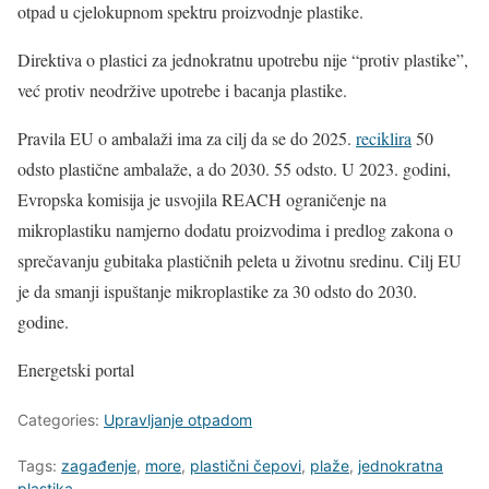
otpad u cjelokupnom spektru proizvodnje plastike.
Direktiva o plastici za jednokratnu upotrebu nije “protiv plastike”,
već protiv neodržive upotrebe i bacanja plastike.
Pravila EU o ambalaži ima za cilj da se do 2025.
reciklira
50
odsto plastične ambalaže, a do 2030. 55 odsto. U 2023. godini,
Evropska komisija je usvojila REACH ograničenje na
mikroplastiku namjerno dodatu proizvodima i predlog zakona o
sprečavanju gubitaka plastičnih peleta u životnu sredinu. Cilj EU
je da smanji ispuštanje mikroplastike za 30 odsto do 2030.
godine.
Energetski portal
Categories:
Upravljanje otpadom
Tags:
zagađenje
,
more
,
plastični čepovi
,
plaže
,
jednokratna
plastika