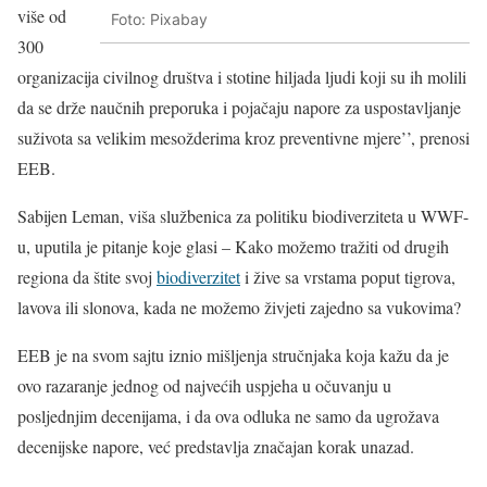
više od
Foto: Pixabay
300
organizacija civilnog društva i stotine hiljada ljudi koji su ih molili
da se drže naučnih preporuka i pojačaju napore za uspostavljanje
suživota sa velikim mesožderima kroz preventivne mjere’’, prenosi
EEB.
Sabijen Leman, viša službenica za politiku biodiverziteta u WWF-
u, uputila je pitanje koje glasi – Kako možemo tražiti od drugih
regiona da štite svoj
biodiverzitet
i žive sa vrstama poput tigrova,
lavova ili slonova, kada ne možemo živjeti zajedno sa vukovima?
EEB je na svom sajtu iznio mišljenja stručnjaka koja kažu da je
ovo razaranje jednog od najvećih uspjeha u očuvanju u
posljednjim decenijama, i da ova odluka ne samo da ugrožava
decenijske napore, već predstavlja značajan korak unazad.