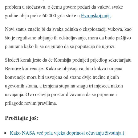
problem u stočarstvu, o čemu govore podaci da vukovi svake
godine ubiju preko 60.000 grla stoke u
Evropskoj uniji
.
Novi status značio bi da svaka odluka o eksploataciji vukova, kao
što je regulisano ubijanje ili odstreljavanje, mora da bude pažljivo
planirana kako bi se osiguralo da se populacija ne ugrozi.
Sledeći korak jeste da će Komisija podnijeti prijedlog sekretarijatu
Bernove konvencije. Kako se objašnjava, bilo kakva izmjena
konvencije mora biti usvojena od strane dvije trećine njenih
ugovornih strana, a izmjena stupa na snagu tri mjeseca nakon
usvajanja. Ovo ostavlja prostor državama da se pripreme i
prilagode novim pravilima.
Pročitajte još:
Kako NASA već pola vijeka doprinosi očuvanju životinja i