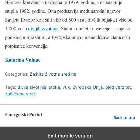
Bernova konvencija usvojena je 1979. godine, a na snagu je
stupila 1982. godine. Ona predstavlja međunarodni ugovor
Savjeta Evrope koji štiti više od 500 vrsta divljih biljaka i više od
1.000 vrsta
divljih životinja
. Stalni komitet konvencije sastaje se
godišnje u Strazburu, a Evropska unija i njene države članice su
potpisnice konvencije.
Katarina Vuinac
Categories:
Zaštita životne sredine
Tags:
divlje životinje
,
stoka
,
vuk
,
Evropska Unija
,
biodiverzitet
,
zaštićene vrste
Energetski Portal
Back to top
Exit mobile version