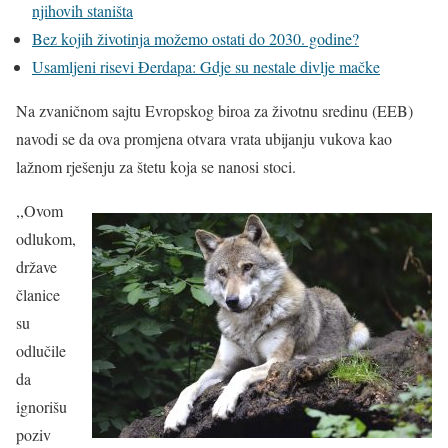
njihovih staništa
Bez kojih životinja možemo ostati do 2030. godine?
Usamljeni risevi Đerdapa: Gdje su nestale divlje mačke
Na zvaničnom sajtu Evropskog biroa za životnu sredinu (EEB)
navodi se da ova promjena otvara vrata ubijanju vukova kao
lažnom rješenju za štetu koja se nanosi stoci.
,,Ovom
odlukom,
države
članice
su
odlučile
da
ignorišu
poziv