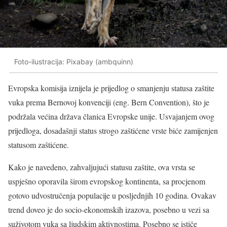
Foto-ilustracija: Pixabay (ambquinn)
Evropska komisija iznijela je prijedlog o smanjenju statusa zaštite
vuka prema Bernovoj konvenciji (eng. Bern Convention), što je
podržala većina država članica Evropske unije. Usvajanjem ovog
prijedloga, dosadašnji status strogo zaštićene vrste biće zamijenjen
statusom zaštićene.
Kako je navedeno, zahvaljujući statusu zaštite, ova vrsta se
uspješno oporavila širom evropskog kontinenta, sa procjenom
gotovo udvostručenja populacije u posljednjih 10 godina. Ovakav
trend doveo je do socio-ekonomskih izazova, posebno u vezi sa
suživotom vuka sa ljudskim aktivnostima. Posebno se ističe