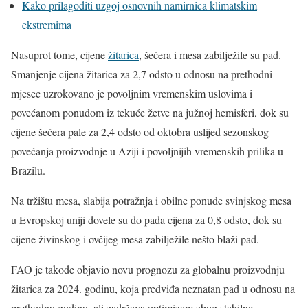
Kako prilagoditi uzgoj osnovnih namirnica klimatskim
ekstremima
Nasuprot tome, cijene
žitarica
, šećera i mesa zabilježile su pad.
Smanjenje cijena žitarica za 2,7 odsto u odnosu na prethodni
mjesec uzrokovano je povoljnim vremenskim uslovima i
povećanom ponudom iz tekuće žetve na južnoj hemisferi, dok su
cijene šećera pale za 2,4 odsto od oktobra uslijed sezonskog
povećanja proizvodnje u Aziji i povoljnijih vremenskih prilika u
Brazilu.
Na tržištu mesa, slabija potražnja i obilne ponude svinjskog mesa
u Evropskoj uniji dovele su do pada cijena za 0,8 odsto, dok su
cijene živinskog i ovčijeg mesa zabilježile nešto blaži pad.
FAO je takođe objavio novu prognozu za globalnu proizvodnju
žitarica za 2024. godinu, koja predviđa neznatan pad u odnosu na
prethodnu godinu, ali zadržava optimizam zbog stabilne