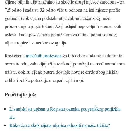
Cijene biljnih ulja značajno su skočile drugi mjesec zaredom – za
7,5 odsto i sada su 32 odsto više u odnosu na isti mjesec prošle
godine. Skok cijena podstaknut je zabrinutošću zbog niže
proizvodnje u jugoistočnoj Aziji uslijed nepovoljnih vremenskih
uslova, kao i povećanom potražnjom za uljima poput sojinog,
uljane repice i suncokretovog ulja.
Rast cijena
mliječnih proizvoda
za 0,6 odsto dodatno je doprinio
ovom trendu, zahvaljujući povećanoj potražnji na međunarodnom
tržištu, dok su cijene putera dostigle nove rekorde zbog niskih
zaliha i velike potražnje u zapadnoj Evropi.
Pročitajte još:
Livanjski sir upisan u Registar oznaka geografskog porijekla
EU
Kako će se skok cijena uljarica odraziti na naše tržište?