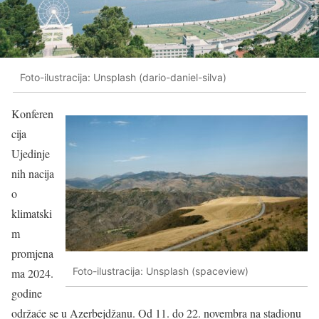
Foto-ilustracija: Unsplash (dario-daniel-silva)
Konferen
cija
Ujedinje
nih nacija
o
klimatski
m
promjena
Foto-ilustracija: Unsplash (spaceview)
ma 2024.
godine
održaće se u Azerbejdžanu. O
d 11. do 22. novembra na stadionu