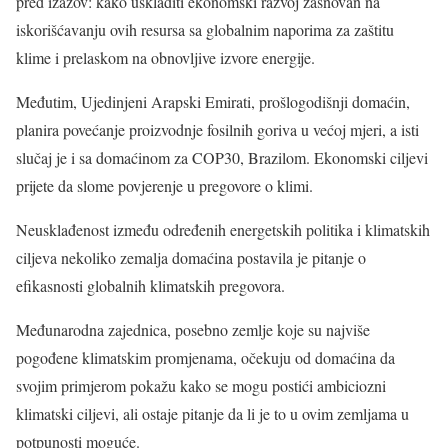
pred izazov: kako uskladiti ekonomski razvoj zasnovan na
iskorišćavanju ovih resursa sa globalnim naporima za zaštitu
klime i prelaskom na obnovljive izvore energije.
Međutim, Ujedinjeni Arapski Emirati, prošlogodišnji domaćin,
planira povećanje proizvodnje fosilnih goriva u većoj mjeri, a isti
slučaj je i sa domaćinom za COP30, Brazilom. Ekonomski ciljevi
prijete da slome povjerenje u pregovore o klimi.
Neusklađenost između određenih energetskih politika i klimatskih
ciljeva nekoliko zemalja domaćina postavila je pitanje o
efikasnosti globalnih klimatskih pregovora.
Međunarodna zajednica, posebno zemlje koje su najviše
pogođene klimatskim promjenama, očekuju od domaćina da
svojim primjerom pokažu kako se mogu postići ambiciozni
klimatski ciljevi, ali ostaje pitanje da li je to u ovim zemljama u
potpunosti moguće.