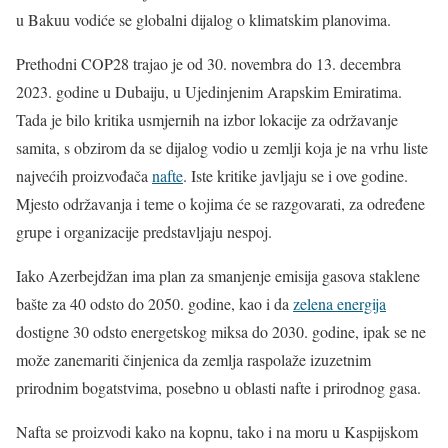
u Bakuu vodiće se globalni dijalog o klimatskim planovima.
Prethodni COP28 trajao je od 30. novembra do 13. decembra
2023. godine u Dubaiju, u Ujedinjenim Arapskim Emiratima.
Tada je bilo kritika usmjernih na izbor lokacije za održavanje
samita, s obzirom da se dijalog vodio u zemlji koja je na vrhu liste
najvećih proizvođača
nafte
.
Iste kritike javljaju se i ove godine.
Mjesto održavanja i teme o kojima će se razgovarati, za određene
grupe i organizacije predstavljaju nespoj.
Iako Azerbejdžan ima plan za smanjenje emisija gasova staklene
bašte za 40 odsto do 2050. godine, kao i da
zelena energija
dostigne 30 odsto energetskog miksa do 2030. godine, ipak se ne
može zanemariti činjenica da zemlja raspolaže izuzetnim
prirodnim bogatstvima, posebno u oblasti nafte i prirodnog gasa.
Nafta se proizvodi kako na kopnu, tako i na moru u Kaspijskom