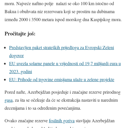
moru. Najveće naftno polje nalazi se oko 100 km istočno od
Bakua i obuhvata niz rezervoara koji se prostiru na dubinama
između 2000 i 3500 metara ispod morskog dna Kaspijskog mora.
Pročitajte još:
Predstavljen paket strateških prijedloga za Evropski Zeleni
dogovor
EU uvezla solarne panele u vrijednosti od 19,7 milijardi eura u
2023. godini
EU: Prihode od trgovine emisijama ulaže u zelene projekte
Pored nafte, Azerbejdžan posjeduje i značajne rezerve prirodnog
gasa
, za šta se očekuje da će se ekstrakcija nastaviti u narednim
decenijama i to sa određenim povećanjima.
Ovako značajne rezerve
fosilnih goriva
stavljaju Azerbejdžan