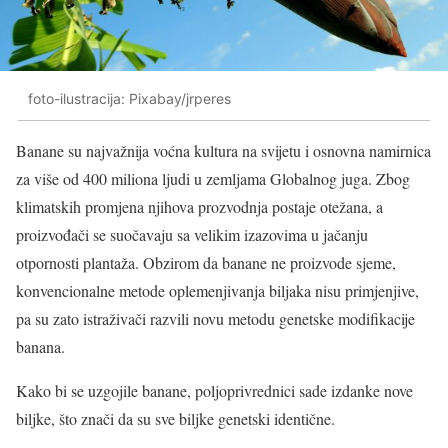
foto-ilustracija: Pixabay/jrperes
Banane su najvažnija voćna kultura na svijetu i osnovna namirnica
za više od 400 miliona ljudi u zemljama Globalnog juga. Zbog
klimatskih promjena njihova prozvodnja postaje otežana, a
proizvođači se suočavaju sa velikim izazovima u jačanju
otpornosti plantaža. Obzirom da banane ne proizvode sjeme,
konvencionalne metode oplemenjivanja biljaka nisu primjenjive,
pa su zato istraživači razvili novu metodu genetske modifikacije
banana.
Kako bi se uzgojile banane, poljoprivrednici sade izdanke nove
biljke, što znači da su sve biljke genetski identične.