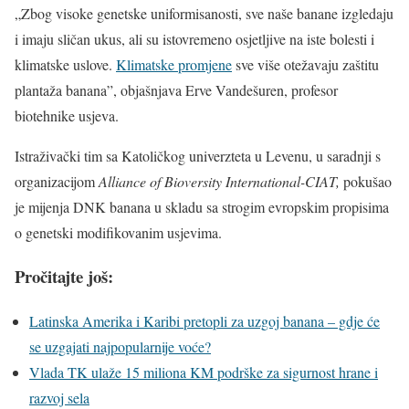
„Zbog visoke genetske uniformisanosti, sve naše banane izgledaju
i imaju sličan ukus, ali su istovremeno osjetljive na iste bolesti i
klimatske uslove.
Klimatske promjene
sve više otežavaju zaštitu
plantaža banana”, objašnjava Erve Vandešuren, profesor
biotehnike usjeva.
Istraživački tim sa Katoličkog univerzteta u Levenu, u saradnji s
organizacijom
Alliance of Bioversity International-CIAT,
pokušao
je mijenja DNK banana u skladu sa strogim evropskim propisima
o genetski modifikovanim usjevima.
Pročitajte još:
Latinska Amerika i Karibi pretopli za uzgoj banana – gdje će
se uzgajati najpopularnije voće?
Vlada TK ulaže 15 miliona KM podrške za sigurnost hrane i
razvoj sela