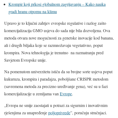
Krompir koji prkosi globalnom zagrijavanju – Kako nauka
gradi hranu otpornu na klimu
Upravo je to ključni zahtjev evropske regulative i razlog zašto
komercijalizacija GMO usjeva do sada nije bila dozvoljena. Ova
metoda otvara nove mogućnosti za genetske inovacije kod banana,
ali i drugih biljaka koje se razmnožavaju vegetativno, poput
krompira. Nova tehnologija je trenutno na razmatranju pred
Savjetom Evropske unije.
Na pomenutom univerzitetu ističu da su brojne sorte usjeva poput
kukuruza, krompira i paradajza, poboljšane CRISPR metodom
(savremena metoda za precizno uređivanje gena), već su u fazi
komercijalizacije u zemljama van
Evrope
.
„Evropa ne smije zaostajati u potrazi za sigurnim i inovativnim
rješenjima za unapređenje
poljoprivrede
”, poručuju stručnjaci.