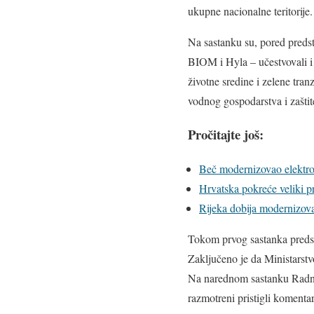
ukupne nacionalne teritorije.
Na sastanku su, pored predst
BIOM i Hyla – učestvovali i p
životne sredine i zelene tran
vodnog gospodarstva i zaštit
Pročitajte još:
Beč modernizovao elektro
Hrvatska pokreće veliki p
Rijeka dobija modernizovan
Tokom prvog sastanka predst
Zaključeno je da Ministarstvo
Na narednom sastanku Radne g
razmotreni pristigli komentar