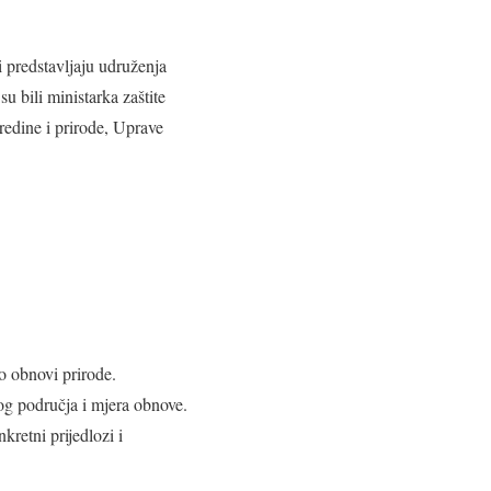
 predstavljaju udruženja
u bili ministarka zaštite
sredine i prirode, Uprave
o obnovi prirode.
log područja i mjera obnove.
retni prijedlozi i