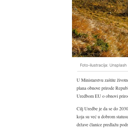
Foto-ilustracija: Unsplas
U Ministarstvu zaštite život
plana obnove prirode Republ
Uredbom EU o obnovi prirode
Cilj Uredbe je da se do 2030.
koja su već u dobrom status
države članice predlažu pod