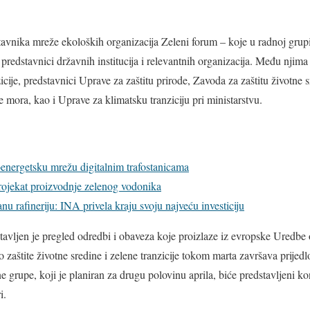
avnika mreže ekoloških organizacija Zeleni forum – koje u radnoj grupi
redstavnici državnih institucija i relevantnih organizacija. Među njima s
zicije, predstavnici Uprave za zaštitu prirode, Zavoda za zaštitu životne 
e mora, kao i Uprave za klimatsku tranziciju pri ministarstvu.
energetsku mrežu digitalnim trafostanicama
rojekat proizvodnje zelenog vodonika
u rafineriju: INA privela kraju svoju najveću investiciju
avljen je pregled odredbi i obaveza koje proizlaze iz evropske Uredbe 
 zaštite životne sredine i zelene tranzicije tokom marta završava prijed
rupe, koji je planiran za drugu polovinu aprila, biće predstavljeni konk
i.