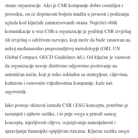
strane organizacije. Ako je CSR kompanije dobro osmišljen i
proveden, on će doprinositi boljem imidžu u javnosti i podizanju
ugleda kod ključnih zainteresovanih strana. Najčešći oblik
komunikacije u vezi CSR-a organizacije je godišnji CSR izvještaj
(ili izvještaj o održivom razvoju), koji može da bude zasnovan na
nekoj međunarodno prepoznatljivoj metodologiji (GRI, UN
Global Compact, OECD Guidelines itd.). Od ključne je važnosti
da organizacije usvoje društveno odgovorno poslovanje na
autentičan način, koji je usko usklađen sa strategijom, ciljevima,
kulturom i osnovnim vrijednostima kompanije, kaže naš
sagovornik.
Iako postoje sličnosti između CSR i ESG koncepta, potrebno je
razumjeti i njihove razlike, i to prije svega u prirodi samog
koncepta, mjerljivosti ciljeva, ocjenjivanju materijalnosti i
upravljanju finansijski opipljivim rizicima. Ključne razlike mogu