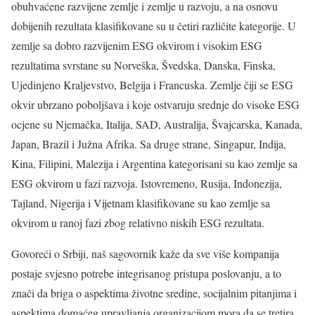
obuhvaćene razvijene zemlje i zemlje u razvoju, a na osnovu
dobijenih rezultata klasifikovane su u četiri različite kategorije. U
zemlje sa dobro razvijenim ESG okvirom i visokim ESG
rezultatima svrstane su Norveška, Švedska, Danska, Finska,
Ujedinjeno Kraljevstvo, Belgija i Francuska. Zemlje čiji se ESG
okvir ubrzano poboljšava i koje ostvaruju srednje do visoke ESG
ocjene su Njemačka, Italija, SAD, Australija, Švajcarska, Kanada,
Japan, Brazil i Južna Afrika. Sa druge strane, Singapur, Indija,
Kina, Filipini, Malezija i Argentina kategorisani su kao zemlje sa
ESG okvirom u fazi razvoja. Istovremeno, Rusija, Indonezija,
Tajland, Nigerija i Vijetnam klasifikovane su kao zemlje sa
okvirom u ranoj fazi zbog relativno niskih ESG rezultata.
Govoreći o Srbiji, naš sagovornik kaže da sve više kompanija
postaje svjesno potrebe integrisanog pristupa poslovanju, a to
znači da briga o aspektima životne sredine, socijalnim pitanjima i
aspektima domaćeg upravljanja organizacijom mora da se tretira