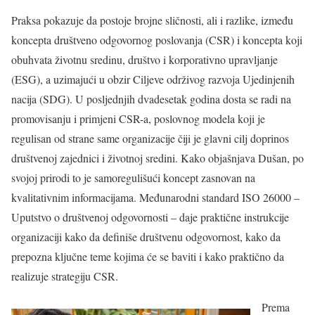
Praksa pokazuje da postoje brojne sličnosti, ali i razlike, između
koncepta društveno odgovornog poslovanja (CSR) i koncepta koji
obuhvata životnu sredinu, društvo i korporativno upravljanje
(ESG), a uzimajući u obzir Ciljeve održivog razvoja Ujedinjenih
nacija (SDG). U posljednjih dvadesetak godina dosta se radi na
promovisanju i primjeni CSR-a, poslovnog modela koji je
regulisan od strane same organizacije čiji je glavni cilj doprinos
društvenoj zajednici i životnoj sredini. Kako objašnjava Dušan, po
svojoj prirodi to je samoregulišući koncept zasnovan na
kvalitativnim informacijama. Međunarodni standard ISO 26000 –
Uputstvo o društvenoj odgovornosti – daje praktične instrukcije
organizaciji kako da definiše društvenu odgovornost, kako da
prepozna ključne teme kojima će se baviti i kako praktično da
realizuje strategiju CSR.
Prema