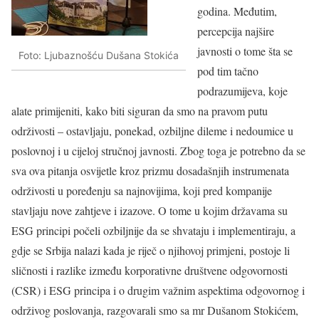
godina. Međutim,
percepcija najšire
javnosti o tome šta se
Foto: Ljubaznošću Dušana Stokića
pod tim tačno
podrazumijeva, koje
alate primijeniti, kako biti siguran da smo na pravom putu
održivosti – ostavljaju, ponekad, ozbiljne dileme i nedoumice u
poslovnoj i u cijeloj stručnoj javnosti. Zbog toga je potrebno da se
sva ova pitanja osvijetle kroz prizmu dosadašnjih instrumenata
održivosti u poređenju sa najnovijima, koji pred kompanije
stavljaju nove zahtjeve i izazove. O tome u kojim državama su
ESG principi počeli ozbiljnije da se shvataju i implementiraju, a
gdje se Srbija nalazi kada je riječ o njihovoj primjeni, postoje li
sličnosti i razlike između korporativne društvene odgovornosti
(CSR) i ESG principa i o drugim važnim aspektima odgovornog i
održivog poslovanja, razgovarali smo sa mr Dušanom Stokićem,