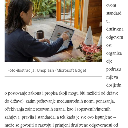
ovom
standard
u,
društvena
odgovorn
ost
organiza
cije
podrazu
Foto-ilustracija: Unsplash (Microsoft Edge)
mijeva
dosljedn
o poštovanje zakona i propisa (koji mogu biti različiti od države
do države), zatim poštovanje međunarodnih normi ponašanja,
očekivanja zainteresovanih strana, kao i sopstvenih/internih
zahtjeva, pravila i standarda, a tek kada je sve ovo ispunjeno –
može se govoriti o razvoju i primjeni društvene odgovornosti od