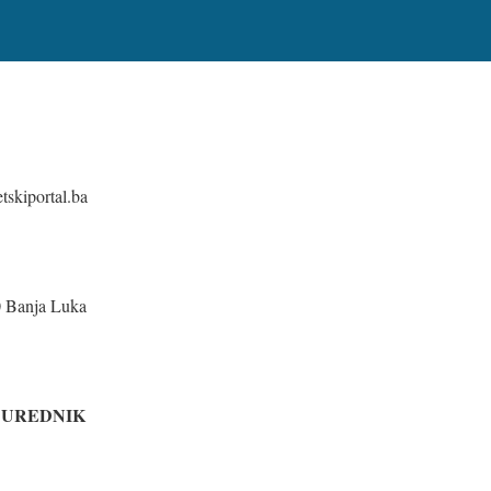
tskiportal.ba
0 Banja Luka
 UREDNIK